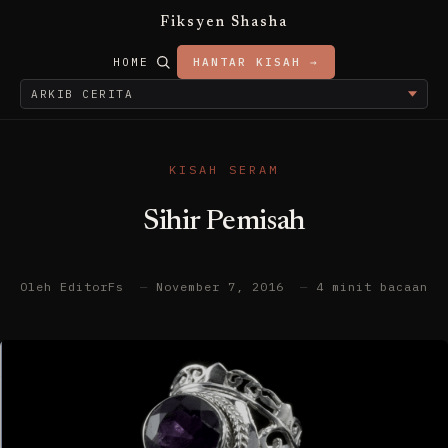
Fiksyen Shasha
HOME
HANTAR KISAH →
KISAH SERAM
Sihir Pemisah
Oleh EditorFs
—
November 7, 2016
—
4 minit bacaan