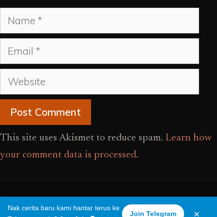
Name
Email
Website
This site uses Akismet to reduce spam.
Learn how
your comment data is processed.
Fiksyen Shasha
Nak cerita baru kami hantar terus ke
×
Join Telegram
© 2026 · Kisah Seram Dari Pengalaman Sebenar