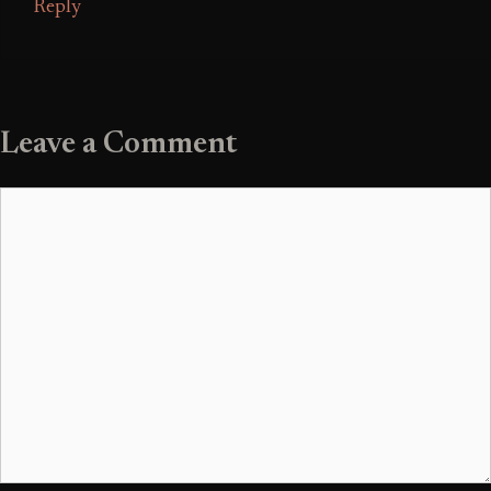
Reply
Leave a Comment
Comment