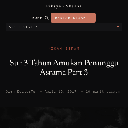
Fiksyen Shasha
HOME
HANTAR KISAH →
KISAH SERAM
Su : 3 Tahun Amukan Penunggu
Asrama Part 3
Oleh EditorFs
—
April 18, 2017
—
10 minit bacaan