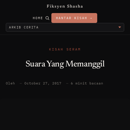
Fiksyen Shasha
HOME
HANTAR KISAH →
KISAH SERAM
Suara Yang Memanggil
Oleh
—
October 27, 2017
—
6 minit bacaan