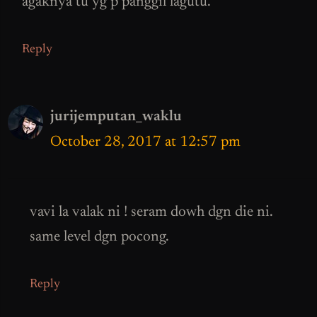
agaknya tu yg p panggil lagutu.
Reply
jurijemputan_waklu
October 28, 2017 at 12:57 pm
vavi la valak ni ! seram dowh dgn die ni.
same level dgn pocong.
Reply