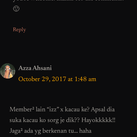
🙂
Reply
Azza Ahsani
October 29, 2017 at 1:48 am
Member² lain “izz” x kacau ke? Apsal dia
suka kacau ko sorg je dik?? Hayokkkkk!!
Jaga² ada yg berkenan tu… haha