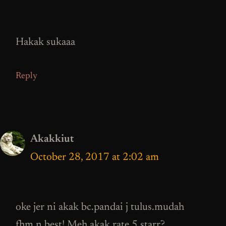
Hakak sukaaa
Reply
Akakkiut
October 28, 2017 at 2:02 am
oke jer ni akak bc.pandai j tulus.mudah
fhm.n best! Meh akak rate 5 starr?