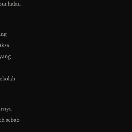
but halau
ang
aksa
 yang
ekolah
arnya
leh sebab