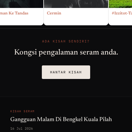
man Ke Tandas
Cermin
#Izzitot-T
ADA KISAH SENDIRI?
Kongsi pengalaman seram anda.
HANTAR KISAH
KISAH SERAM
Gangguan Malam Di Bengkel Kuala Pilah
16 Jul 2026