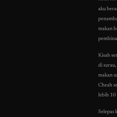
aku bera
penamba
makan ba
pembina
Kisah se
di surau
makan un
Cheah se
lebih 10
Selepas 