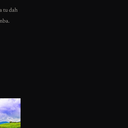
a tu dah
mba.
aku dan ker