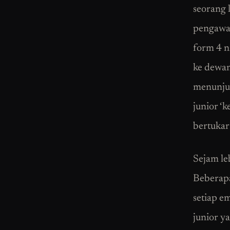
seorang 
pengawa
form 4 n
ke dewan
menunjuk
junior ‘k
bertukar
Sejam le
Beberapa
setiap e
junior ya