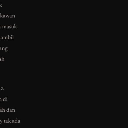
k
-kawan
h masuk
sambil
rang
dah
z.
n di
ah dan
y tak ada