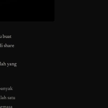
u buat
i share
lah yang
 banyak
alah satu
 semasa