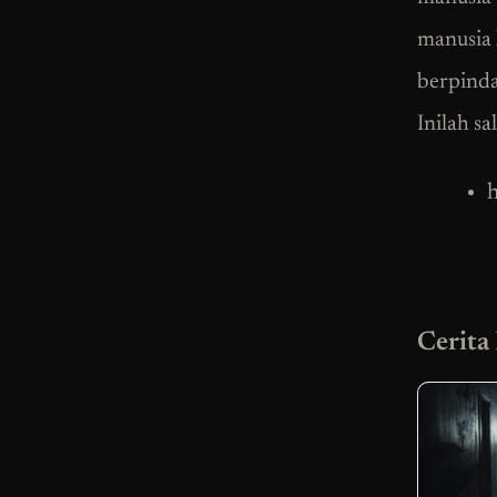
manusia 
berpinda
Inilah sa
h
Cerita