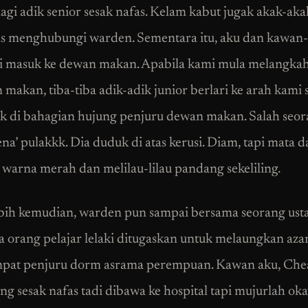
lagi adik senior sesak nafas. Kelam kabut jugak akak-aka
s menghubungi warden. Sementara itu, aku dan kawan
i masuk ke dewan makan. Apabila kami mula melangka
 makan, tiba-tiba adik-adik junior berlari ke arah kami 
 di bahagian hujung penjuru dewan makan. Salah seo
ena’ pulakkk. Dia duduk di atas kerusi. Diam, tapi mata 
 warna merah dan melilau-lilau pandang sekeliling.
bih kemudian, warden pun sampai bersama seorang usta
 orang pelajar lelaki ditugaskan untuk melaungkan aza
mpat penjuru dorm asrama perempuan. Kawan aku, Che
ng sesak nafas tadi dibawa ke hospital tapi mujurlah oka