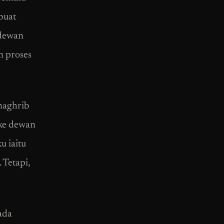
buat
 dewan
m proses
 maghrib
 ke dewan
u iaitu
Tetapi,
ada