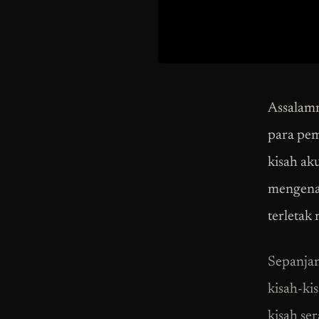
Assalamm
para pem
kisah ak
mengenai
terletak 
Sepanjan
kisah-kis
kisah se