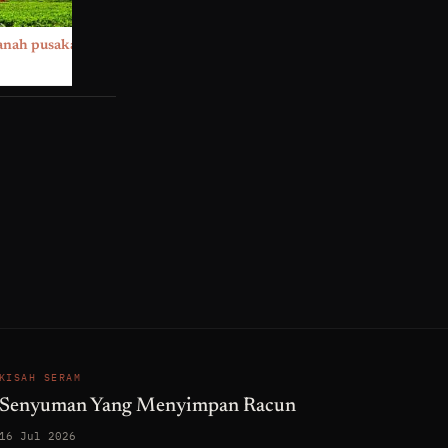
anah pusaka ll
Sesusuk Tubuh di Dalam
Sungai
KISAH SERAM
Senyuman Yang Menyimpan Racun
16 Jul 2026