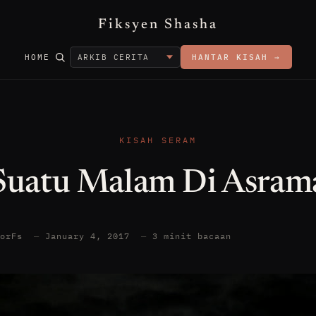
Fiksyen Shasha
HOME
HANTAR KISAH →
KISAH SERAM
Suatu Malam Di Asram
torFs
—
January 4, 2017
—
3 minit bacaan