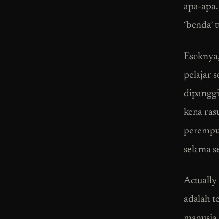
apa-apa.
‘benda’ t
Esoknya,
pelajar 
dipanggi
kena rasu
perempua
selama s
Actually
adalah t
manusia 