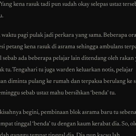
 Yang kena rasuk tadi pun sudah okay selepas ustaz terse
u.
 waktu pagi pulak jadi perkara yang sama. Beberapa or
sesi petang kena rasuk di asrama sehingga ambulans terp
l sebab ada beberapa pelajar lain ditendang oleh rakan
k tu. Tengahari tu juga warden keluarkan notis, pelajar
n diminta pulang ke rumah dan terpaksa berulang ke s
eminggu sebab ustaz mahu bersihkan ‘benda’ tu.
 kisahnya begini, pembinaan blok asrama baru tu seben
empat tinggal ‘benda’ tu dengan kaum kerabat dia. So, o
dah ganggu tempat tinggal dia. Dia pun kacau lah