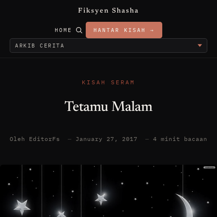
Fiksyen Shasha
HOME
HANTAR KISAH →
KISAH SERAM
Tetamu Malam
Oleh EditorFs
—
January 27, 2017
—
4 minit bacaan