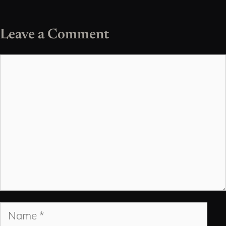
Leave a Comment
Comment
Name