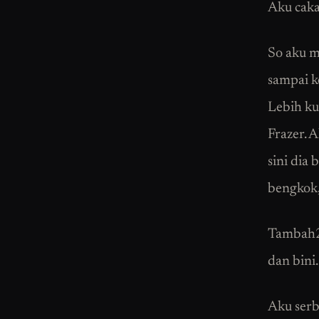
Aku cakap
So aku m
sampai k
Lebih ku
Frazer. 
sini dia
bengkok,
Tambah2 
dan bini
Aku serb