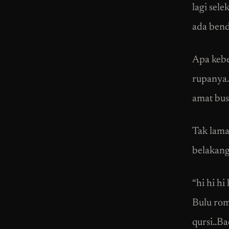
lagi sel
ada bend
Apa kebe
rupanya.
amat bus
Tak lama
belakang
“hi hi h
Bulu rom
qursi..Ba