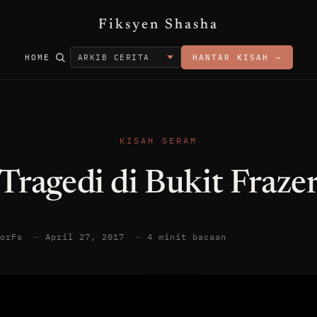
Fiksyen Shasha
HOME
HANTAR KISAH →
KISAH SERAM
Tragedi di Bukit Fraze
torFs
—
April 27, 2017
—
4 minit bacaan