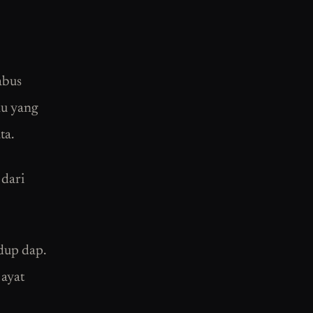
abus
au yang
ta.
 dari
 dup dap.
 ayat