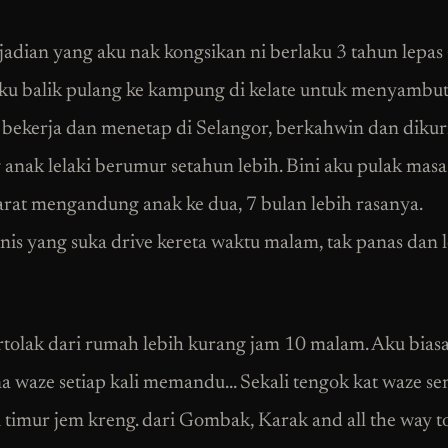
adian yang aku nak kongsikan ni berlaku 3 tahun lepas
ku balik pulang ke kampung di kelate untuk menyambut
u bekerja dan menetap di Selangor, berkahwin dan diku
 anak lelaki berumur setahun lebih. Bini aku pulak masa
arat mengandung anak ke dua, 7 bulan lebih rasanya.
enis yang suka drive kereta waktu malam, tak panas dan 
tolak dari rumah lebih kurang jam 10 malam. Aku bias
a waze setiap kali memandu… Sekali tengok kat waze se
i timur jem kreng. dari Gombak, Karak and all the way t