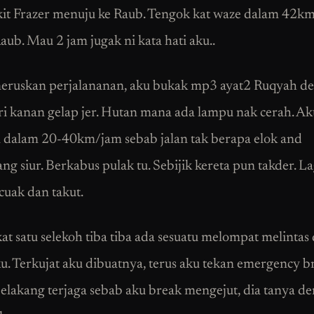
kit Frazer menuju ke Raub. Tengok kat waze dalam 42k
aub. Mau 2 jam jugak ni kata hati aku..
ruskan perjalananan, aku bukak mp3 ayat2 Ruqyah de
iri kanan gelap jer. Hutan mana ada lampu nak cerah. A
 dalam 20-40km/jam sebab jalan tak berapa elok and
g siur. Berkabus pulak tu. Sebijik kereta pun takder. La
cuak dan takut.
at satu selekoh tiba tiba ada sesuatu melompat melintas
ku. Terkujat aku dibuatnya, terus aku tekan emergency br
belakang terjaga sebab aku break mengejut, dia tanya d