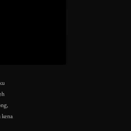
ku
eh
ong,
u kena