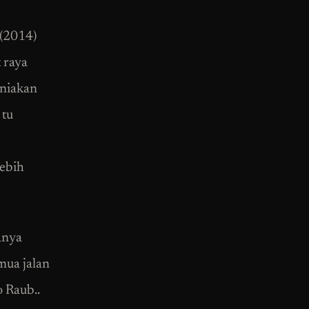
 (2014)
 raya
rniakan
 tu
lebih
anya
mua jalan
o Raub..