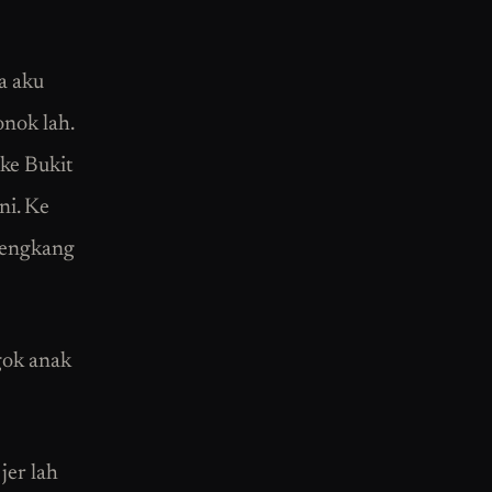
a aku
onok lah.
ke Bukit
ni. Ke
 bengkang
gok anak
jer lah