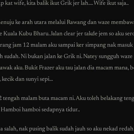
 kat wife, kita balik ikut Grik jer lah…. Wife ikut saja..
enuju ke arah utara melalui Rawang dan waze membaw
e Kuala Kubu Bharu. Jalan clear jer takde jem so aku ser
rang jam 12 malam aku sampai ker simpang nak masuk 
Ah sudah. Ni bukan jalan ke Grik ni. Natey sungguh waze 
 bawak aku. Bukit Frazer aku tau jalan dia macam mana,
 kecik dan sunyi sepi…
tengah malam buta macam ni. Aku toleh belakang ten
. Hamboi hamboi sedapnya tidur..
a salah, nak pusing balik sudah jauh so aku nekad redah 