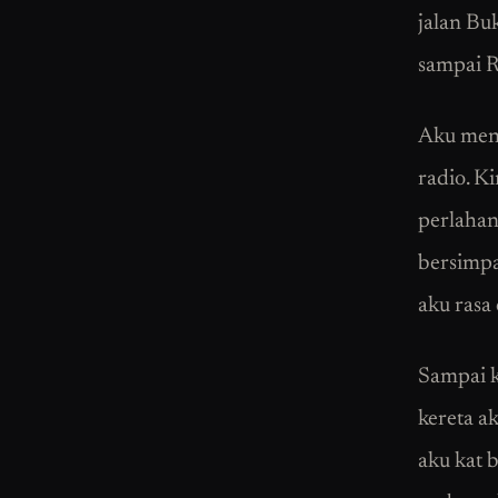
jalan Bu
sampai R
Aku mene
radio. K
perlahan
bersimpan
aku rasa 
Sampai k
kereta a
aku kat 