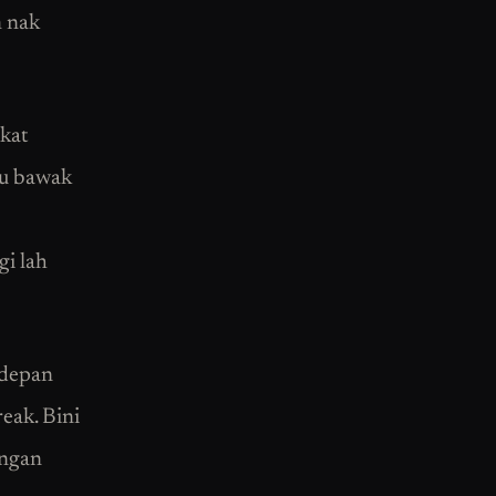
m nak
kat
ku bawak
gi lah
 depan
eak. Bini
engan