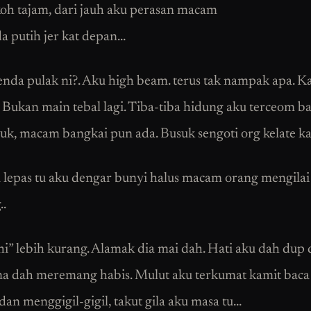
ekoh tajam, dari jauh aku perasan macam
a putih jer kat depan…
nda pulak ni?. Aku high beam. terus tak nampak apa. K
 Bukan main tebal lagi. Tiba-tiba hidung aku terceom b
uk, macam bangkai pun ada. Busuk sengoti org kelate ka
 lepas tu aku dengar bunyi halus macam orang mengilai
..
i hi” lebih kurang. Alamak dia mai dah. Hati aku dah dup
a dah meremang habis. Mulut aku terkumat kamit baca
dan menggigil-gigil, takut gila aku masa tu…