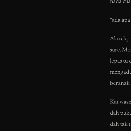
nada cua
“ada apa
Aku ckp 
sure. Mo
lepas tu 
mengadu 
beranak p
Kat waze
dah pukul
dah tak 