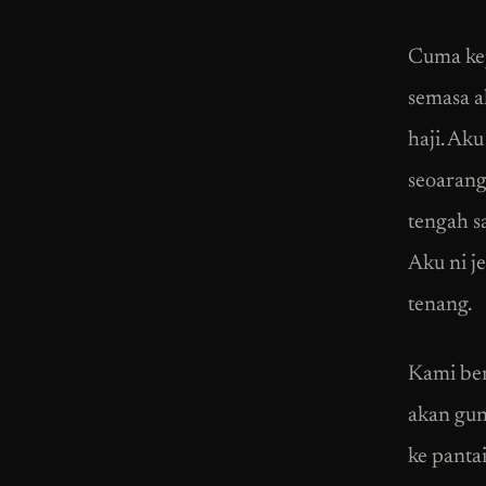
Cuma kej
semasa a
haji. Ak
seoarang
tengah s
Aku ni j
tenang.
Kami ber
akan gun
ke panta