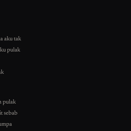
a aku tak
aku pulak
ak
m pulak
it sebab
jumpa