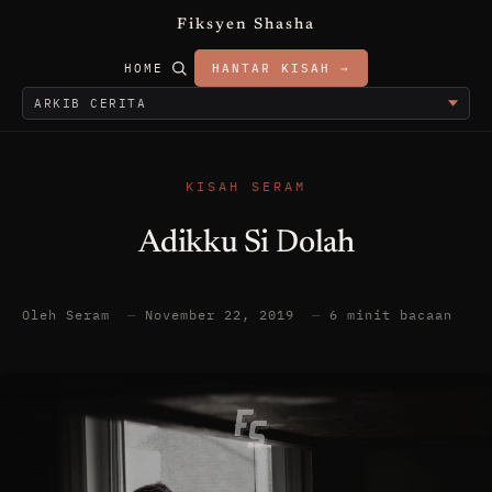
Fiksyen Shasha
HOME
HANTAR KISAH →
KISAH SERAM
Adikku Si Dolah
Oleh Seram
—
November 22, 2019
—
6 minit bacaan