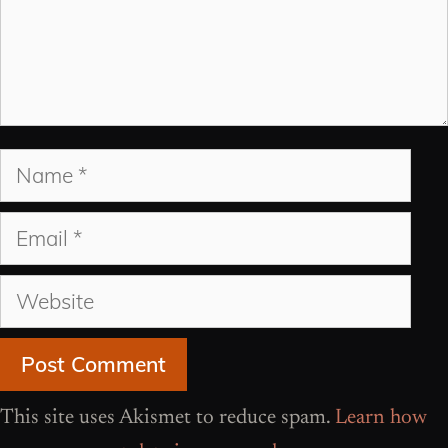
Name
Email
Website
This site uses Akismet to reduce spam.
Learn how