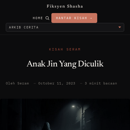
Fiksyen Shasha
HOME
HANTAR KISAH →
KISAH SERAM
Anak Jin Yang Diculik
Oleh Seram
—
October 11, 2023
—
3 minit bacaan