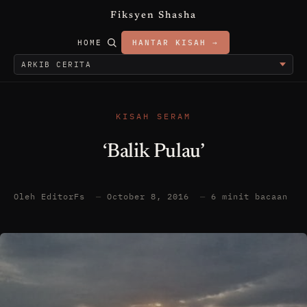
Fiksyen Shasha
HOME
HANTAR KISAH →
KISAH SERAM
‘Balik Pulau’
Oleh EditorFs
—
October 8, 2016
—
6 minit bacaan