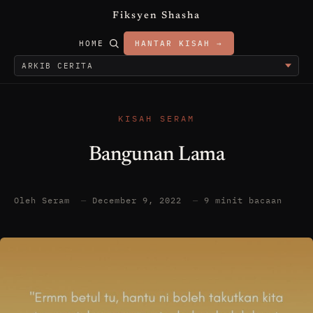
Fiksyen Shasha
HOME
HANTAR KISAH →
KISAH SERAM
Bangunan Lama
Oleh Seram
—
December 9, 2022
—
9 minit bacaan