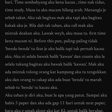
hari. Time sembahyang aku kena kacau , time nak tidur,
time study. Masa tu aku macam hilang arah. Menangis je
sebab takut. Aku tak bagitau mak aku tapi aku bagitau
kakak aku je. Bila dah tak tahan, aku call mak aku
mintak doakan aku. Lawak weyh, aku masa tu. first time
kena macam ni. Before this pun, paling-paling tidak
‘benda-benda’ tu ikut je aku balik tapi tak pernah kacau
aku. Aku ni selalu bawak balik ‘kawan’ dan cousin aku la
selalu tukang bagitau aku bawak balik ‘kawan’. Mak aku
ada mintak tolong orang kat kampung aku tu tengokkan
aku dan orang tu cakap aku ada buat ‘benda’ tu marah
sebab tu ‘benda’ tu kacau aku.
Aku tahan je diri aku, buat la apa yang patut. Sampai aku
habis 3 paper dan aku ada gap 11 hari untuk next paper,
baru aku g umah along aku kat KL untuk balik berubat.