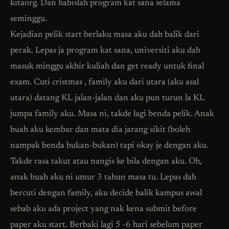
kitaorg. Dan habislah program kat sana selama
seminggu.
Kejadian pelik start berlaku masa aku dah balik dari
perak. Lepas ja program kat sana, universiti aku dah
masuk minggu akhir kuliah dan get ready untuk final
exam. Cuti cristmas , family aku dari utara (aku asal
utara) datang KL jalan-jalan dan aku pun turun la KL
jumpa family aku. Masa ni, takde lagi benda pelik. Anak
buah aku kembar dan mata dia jarang sikit (boleh
nampak benda bukan-bukan) tapi okay je dengan aku.
Takde rasa takut atau nangis ke bila dengan aku. Oh,
anak buah aku ni umur 3 tahun masa tu. Lepas dah
bercuti dengan family, aku decide balik kampus awal
sebab aku ada project yang nak kena submit before
paper aku start. Berbaki lagi 5 -6 hari sebelum paper