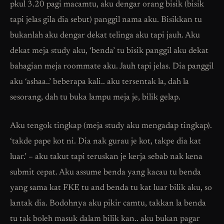
pkul 3.20 pagi macamtu, aku dengar orang bisik (bisik
tapi jelas gila dia sebut) panggil nama aku. Bisikkan tu
bukanlah aku dengar dekat telinga aku tapi jauh. Aku
dekat meja study aku, ‘benda’ tu bisik panggil aku dekat
bahagian meja roommate aku. Jauh tapi jelas. Dia panggil
aku ‘ashaa..’ beberapa kali.. aku tersentak la, dah la
sesorang, dah tu buka lampu meja je, bilik gelap.
Aku tengok tingkap (meja study aku mengadap tingkap).
‘takde pape kot ni. Dia nak gurau je kot, takpe dia kat
luar.’ – aku takut tapi teruskan je kerja sebab nak kena
submit cepat. Aku assume benda yang kacau tu benda
yang sama kat FKE tu and benda tu kat luar bilik aku, so
lantak dia. Bodohnya aku pikir camtu, takkan la benda
tu tak boleh masuk dalam bilik kan.. aku bukan pagar