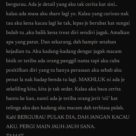
bergurau. Ada je detail yang aku tak cerita kat sini..
kalau ada masa aku share lagi ye. Kalau yang curious nak
tau aku kena kacau lagi ke tak, lepas je berubat kat sungai
buluh tu ,aku balik kena treat diri sendiri jugak. Amalkan
apa yang patut. Dan sekarang, dah hampir setahun
kejadian tu. Aku kadang-kadang dengar jugak macam
bisik or tetiba ada orang panggil nama tapi aku cuba
positifkan diri yang tu hanya perasaan aku sebab aku
penat la nak hadap benda tu lagi. MAKHLUK ni ada je
sekeliling kita, kita je tak sedar. Kalau aku baca cerita
hantu ke kan, nanti ada je tetiba orang jerit ‘oii’ kat
telinga aku dan kadang aku macam dah terbiasa pulak.
Kah! BERGURAU PULAK DIA, DAH JANGAN KACAU
AKU. PERGI MAIN JAUH-JAUH SANA.