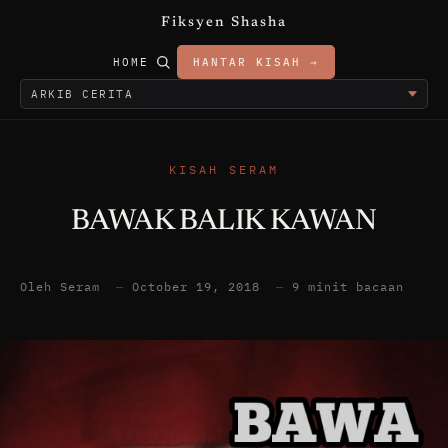
Fiksyen Shasha
HOME
HANTAR KISAH →
KISAH SERAM
BAWAK BALIK KAWAN
Oleh Seram
—
October 19, 2018
—
9 minit bacaan