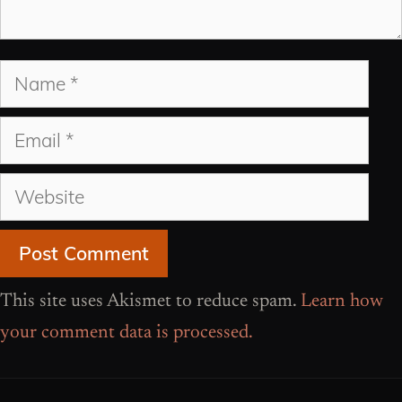
Name
Email
Website
This site uses Akismet to reduce spam.
Learn how
your comment data is processed.