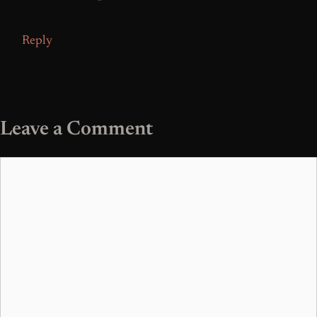
Reply
Leave a Comment
Comment