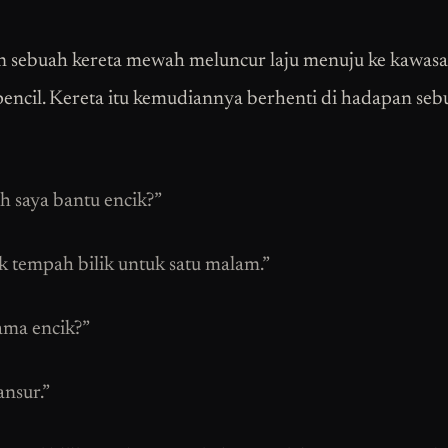
n sebuah kereta mewah meluncur laju menuju ke kawas
pencil. Kereta itu kemudiannya berhenti di hadapan seb
eh saya bantu encik?”
k tempah bilik untuk satu malam.”
ama encik?”
nsur.”