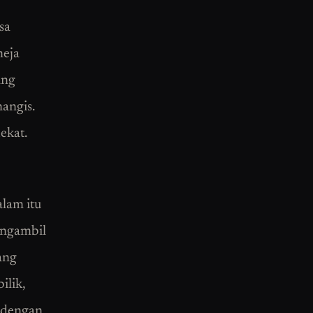
sa
meja
ang
angis.
ekat.
lam itu
engambil
ang
ilik,
h dengan