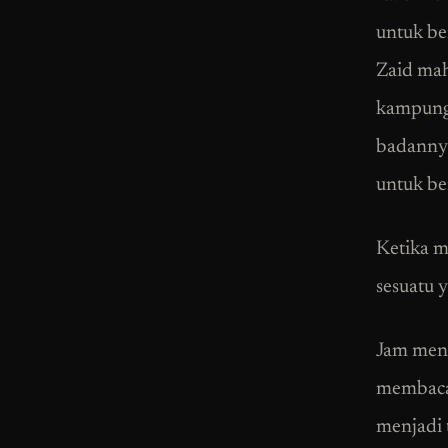
untuk be
Zaid mah
kampung.
badannya
untuk be
Ketika m
sesuatu 
Jam menu
membaca.
menjadi 