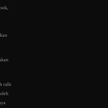
sok,
skan
sakan
 ralit
boleh
nya