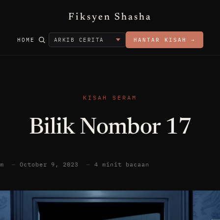
Fiksyen Shasha
HOME
HANTAR KISAH →
KISAH SERAM
Bilik Nombor 17
am
—
October 9, 2023
—
4 minit bacaan