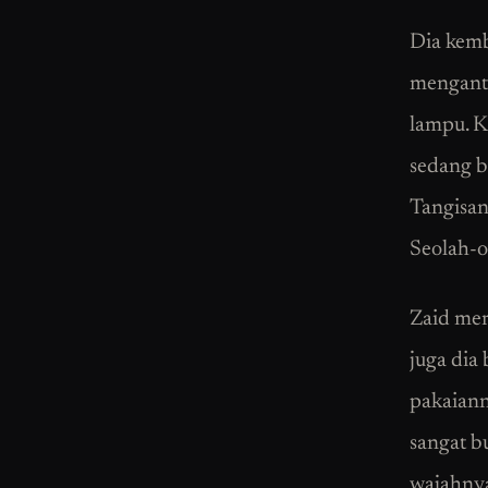
Dia kemb
mengantu
lampu. K
sedang b
Tangisan
Seolah-o
Zaid mer
juga dia
pakaiann
sangat b
wajahnya