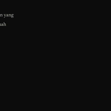
an yang
uah