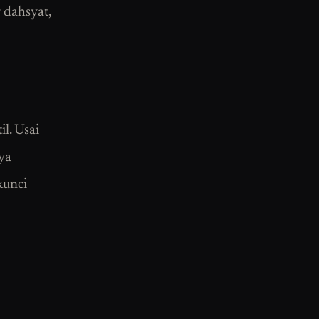
 dahsyat,
l. Usai
ya
kunci