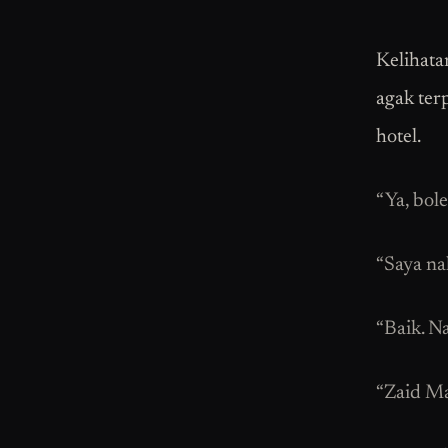
Kelihata
agak ter
hotel.
“Ya, bol
“Saya na
“Baik. N
“Zaid Ma