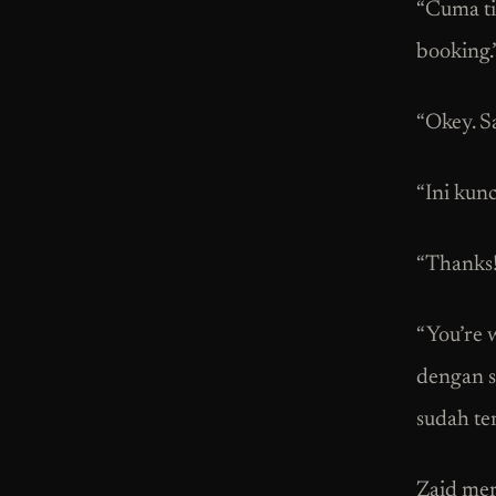
“Cuma ti
booking.
“Okey. Sa
“Ini kunc
“Thanks
“You’re 
dengan s
sudah ter
Zaid mer