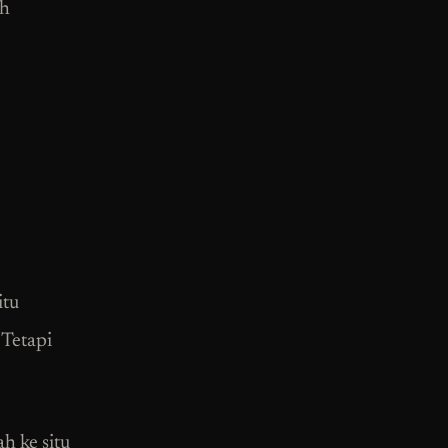
ah
itu
 Tetapi
h ke situ