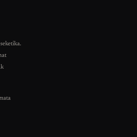
seketika.
hat
ak
 mata