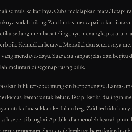
ali semula ke katilnya. Cuba melelapkan mata. Tetapi ra
knya sudah hilang. Zaid lantas mencapai buku di atas 
etika sedang membaca telinganya menangkap suara or
erbisik. Kemudian ketawa. Mengilai dan seterusnya men
 yang mendayu-dayu. Suara itu sangat jelas dan begitu d
lah melintari di segenap ruang bilik.
asakan bilik tersebut mungkin berpenunggu. Lantas, ma
 berkemas-kemas untuk keluar. Tetapi ketika dia ingin m
ya untuk dimasukkan ke dalam beg, Zaid terhidu bau y
usuk seperti bangkai. Apabila dia menoleh kearah pintu b
 terus tergamam. Satu susuk lembaga berpakaian lusu