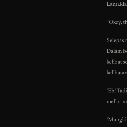
Lantakla
“Okey, t
Selepas 
Dalam beb
kelibat 
kelihatan
‘Eh! Tad
meliar m
‘Mungkin 