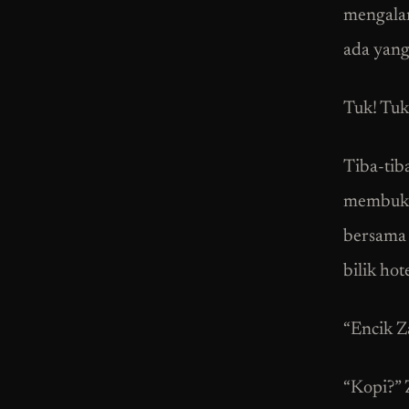
mengalam
ada yang
Tuk! Tuk
Tiba-tiba
membuka 
bersama 
bilik hot
“Encik Za
“Kopi?” 