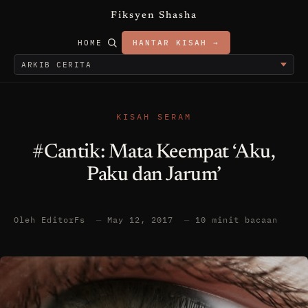
Fiksyen Shasha
HOME
HANTAR KISAH →
KISAH SERAM
#Cantik: Mata Keempat ‘Aku,
Paku dan Jarum’
Oleh EditorFs
—
May 12, 2017
—
10 minit bacaan