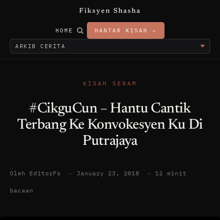
Fiksyen Shasha
HOME
HANTAR KISAH →
KISAH SERAM
#CikguCun – Hantu Cantik
Terbang Ke Konvokesyen Ku Di
Putrajaya
Oleh EditorFs
—
January 23, 2018
—
12 minit
bacaan