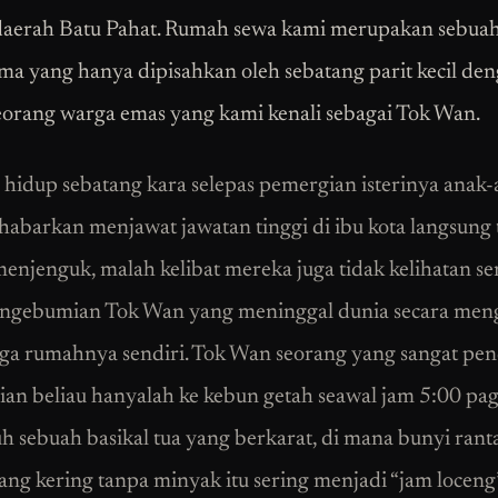
daerah Batu Pahat. Rumah sewa kami merupakan sebua
ma yang hanya dipisahkan oleh sebatang parit kecil de
orang warga emas yang kami kenali sebagai Tok Wan.
hidup sebatang kara selepas pemergian isterinya anak
habarkan menjawat jawatan tinggi di ibu kota langsung 
enjenguk, malah kelibat mereka juga tidak kelihatan s
engebumian Tok Wan yang meninggal dunia secara meng
gga rumahnya sendiri. Tok Wan seorang yang sangat pe
rian beliau hanyalah ke kebun getah seawal jam 5:00 pa
 sebuah basikal tua yang berkarat, di mana bunyi rant
yang kering tanpa minyak itu sering menjadi “jam loceng