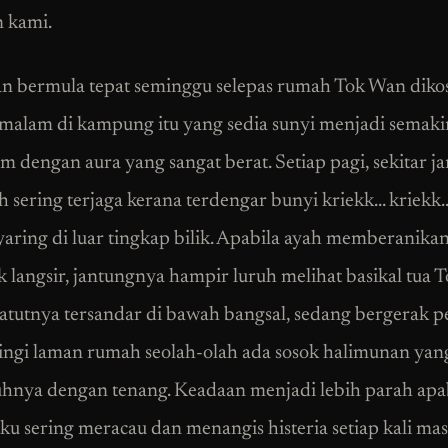
n kami.
 bermula tepat seminggu selepas rumah Tok Wan diko
malam di kampung itu yang sedia sunyi menjadi semaki
 dengan aura yang sangat berat. Setiap pagi, sekitar j
ah sering terjaga kerana terdengar bunyi kriekk… kriekk
yaring di luar tingkap bilik. Apabila ayah memberanikan
 langsir, jantungnya hampir luruh melihat basikal tua 
atutnya tersandar di bawah bangsal, sedang bergerak p
ingi laman rumah seolah-olah ada sosok halimunan yan
nya dengan tenang. Keadaan menjadi lebih parah apab
ku sering meracau dan menangis histeria setiap kali ma