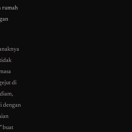
h rumah
ngan
-anaknya
tidak
emasa
ejut di
ndiam,
gi dengan
aian
” buat