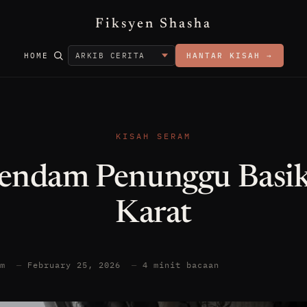
Fiksyen Shasha
HOME
HANTAR KISAH →
KISAH SERAM
endam Penunggu Basik
Karat
am
—
February 25, 2026
—
4 minit bacaan