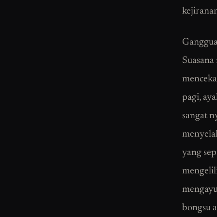
kejirana
Gangguan
Suasana 
mencekam
pagi, ay
sangat n
menyelak
yang sep
mengelil
mengayuh
bongsu a