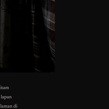
hitam
 lapan
alaman di