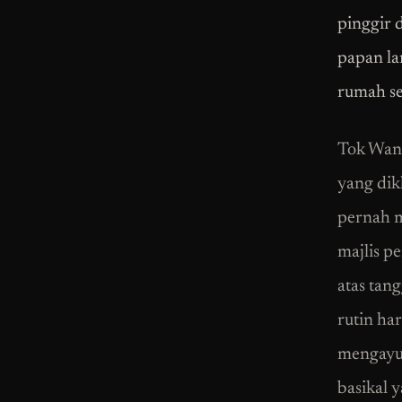
pinggir 
papan la
rumah se
Tok Wan 
yang dik
pernah m
majlis p
atas tan
rutin ha
mengayuh
basikal 