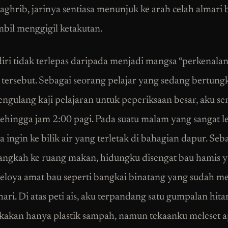
ghrib, jarinya sentiasa menunjuk ke arah celah almari 
mbil menggigil ketakutan.
iri tidak terlepas daripada menjadi mangsa “perkenalan
tersebut. Sebagai seorang pelajar yang sedang bertung
ngulang kaji pelajaran untuk peperiksaan besar, aku se
sehingga jam 2:00 pagi. Pada suatu malam yang sangat 
a ingin ke bilik air yang terletak di bahagian dapur. Seb
angkah ke ruang makan, hidungku disengat bau hamis 
eloya amat bau seperti bangkai binatang yang sudah m
hari. Di atas peti ais, aku terpandang satu gumpalan hit
kakan hanya plastik sampah, namun tekaanku meleset a