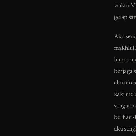
waktu Ma
gelap sa
Aku send
makhluk 
lumus me
berjaga 
aku teras
kaki mel
sangat m
berhari-
aku sang