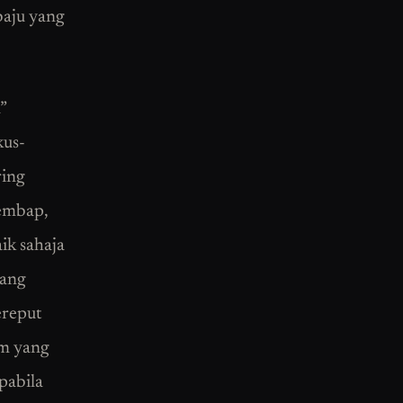
baju yang
”
kus-
ring
lembap,
aik sahaja
yang
ereput
am yang
pabila