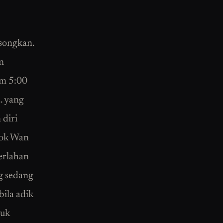
songkan.
n
am 5:00
… yang
 diri
Tok Wan
erlahan
g sedang
ila adik
suk