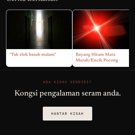
''Tak elok basuh malam''
Bayang Hitam Mata
Merah/Encik Pocong
ADA KISAH SENDIRI?
Kongsi pengalaman seram anda.
HANTAR KISAH