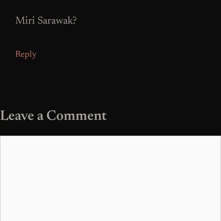
Miri Sarawak?
Reply
Leave a Comment
Comment