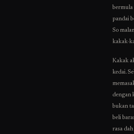
bermula 
pandai b
So malam
kakak-ka
Kakak ak
kedai. S
memasak 
dengan k
bukan ta
beli bar
rasa dah