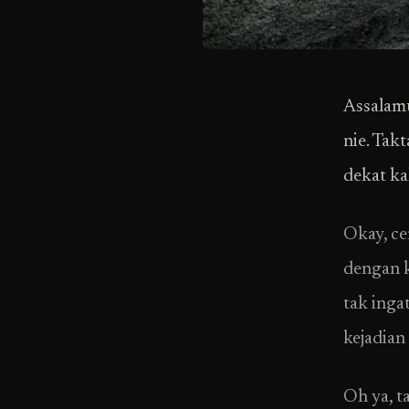
Assalamu
nie. Tak
dekat ka
Okay, ce
dengan k
tak inga
kejadian 
Oh ya, t