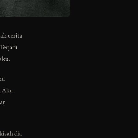
ak cerita
Terjadi
aku.
ku
. Aku
at
kisah dia