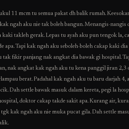
ukul 11 mcm tu semua pakat dh balik rumah. Keesoka
 kak ngah aku nie tak boleh bangun. Menangis-nangis
ta kaki takleh gerak. Lepas tu ayah aku pun tengok la, 
de apa. Tapi kak ngah aku seboleh-boleh cakap kaki dia 
 tak fikir panjang nak angkat dia bawak gi hospital. Ta
n, nak angkat kak ngah aku tu kena panggil jiran 2,3 
rlampau berat. Padahal kak ngah aku tu baru darjah 4, 
cik. Dah settle bawak masuk dalam kereta, pegi la hospi
ospital, doktor cakap takde sakit apa. Kurang air, kura
 tgk kak ngah aku nie muka pucat gila. Dah settle masu
lik.