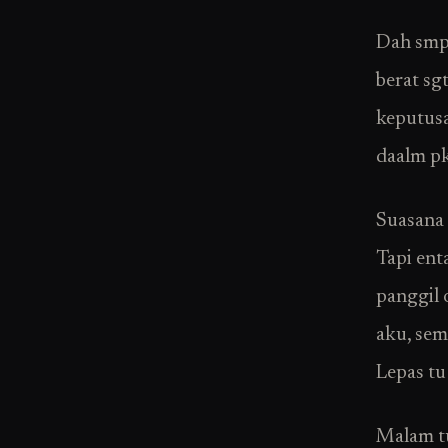
Dah smpa
berat sg
keputusa
daalm p
Suasana 
Tapi ent
panggil 
aku, sem
Lepas tu
Malam tu