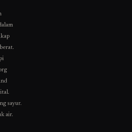
n
 dalam
cakap
berat.
pi
org
and
tal.
ng sayur.
k air.