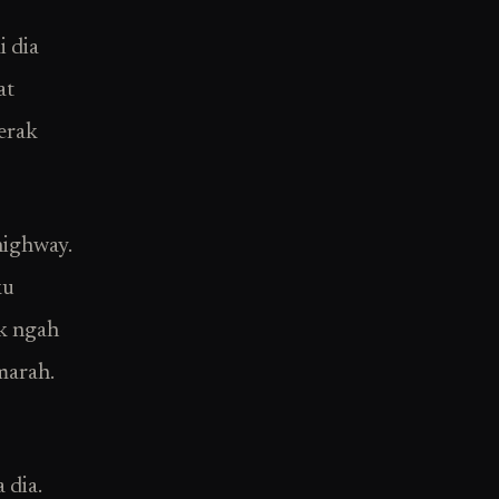
i dia
at
erak
highway.
ku
ak ngah
marah.
 dia.