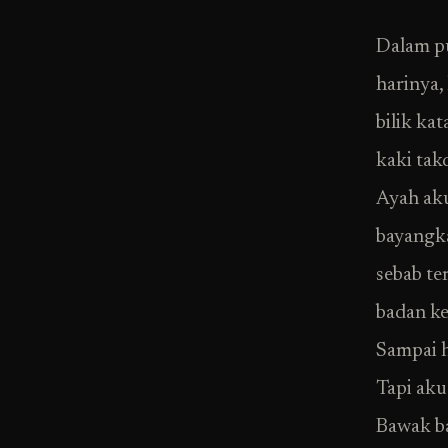
Dalam p
harinya,
bilik ka
kaki tak
Ayah aku
bayangka
sebab te
badan ke
Sampai h
Tapi aku
Bawak ba