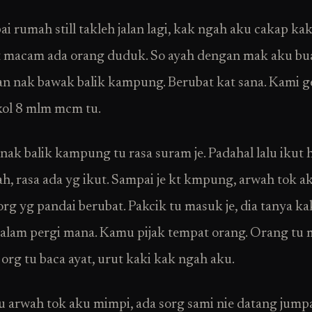
i rumah still takleh jalan lagi, kak ngah aku cakap kak
t macam ada orang duduk. So ayah dengan mak aku bu
n nak bawak balik kampung. Berubat kat sana. Kami g
kol 8 mlm mcm tu.
nak balik kampung tu rasa suram je. Padahal lalu ikut 
ah, rasa ada yg ikut. Sampai je kt kmpung, arwah tok a
org yg pandai berubat. Pakcik tu masuk je, dia tanya k
alam pergi mana. Kamu pijak tempat orang. Orang tu 
 org tu baca ayat, urut kaki kak ngah aku.
 arwah tok aku mimpi, ada sorg sami nie datang jumpa