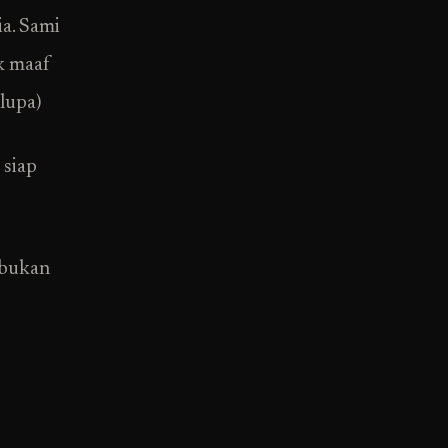
a. Sami
k maaf
 lupa)
 siap
 bukan