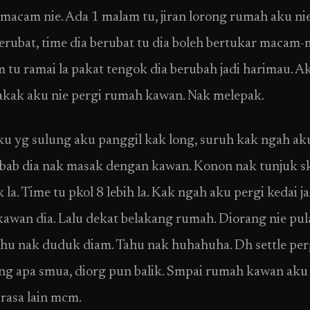
macam nie. Ada 1 malam tu, jiran lorong rumah aku nie
erubat, time dia berubat tu dia boleh bertukar macam
 tu ramai la pakat tengok dia berubah jadi harimau. A
kak aku nie pergi rumah kawan. Nak melepak.
u yg sulung aku panggil kak long, suruh kak ngah ak
ebab dia nak masak dengan kawan. Konon nak tunjuk sk
la. Time tu pkol 8 lebih la. Kak ngah aku pergi kedai ja
awan dia. Lalu dekat belakang rumah. Diorang nie pul
hu nak duduk diam. Tahu nak huhahuha. Dh settle perg
ang apa smua, diorg pun balik. Smpai rumah kawan aku 
 rasa lain mcm.