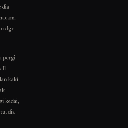
 dia
-macam.
ku dgn
u pergi
ill
lan kaki
ak
i kedai,
tu, dia