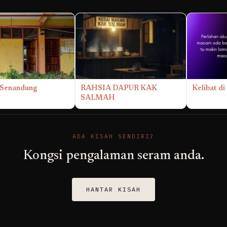
 Senandung
RAHSIA DAPUR KAK
Kelibat 
SALMAH
ADA KISAH SENDIRI?
Kongsi pengalaman seram anda.
HANTAR KISAH