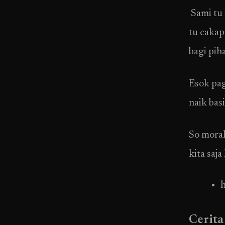
Sami tu 
tu cakap
bagi pih
Esok pag
naik bas
So moral
kita saja
Cerita