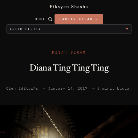
Fiksyen Shasha
HOME
HANTAR KISAH →
KISAH SERAM
Diana Ting Ting Ting
Oleh EditorFs
—
January 14, 2017
—
6 minit bacaan