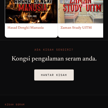
Hasad Dengki Manusia
Zaman Study UiTM
ADA KISAH SENDIRI?
Kongsi pengalaman seram anda.
HANTAR KISAH
KISAH SERAM