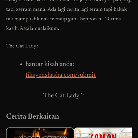
Okay la habis la cerita setakat ini je yer. Sorry la panjang
tapi xseram mana. Ada lagi cerita lagi seram tapi hakak
tak mampu dik nak menaip guna henpon ni. Terima
kasih. Assalamualaikum.
The Cat Lady?
hantar kisah anda:
fiksyenshasha.com/submit
The Cat Lady ?
Cerita Berkaitan