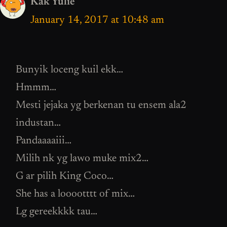
Kak Yulie
January 14, 2017 at 10:48 am
Bunyik loceng kuil ekk…
Hmmm…
Mesti jejaka yg berkenan tu ensem ala2
industan…
Pandaaaaiii…
Milih nk yg lawo muke mix2…
G ar pilih King Coco…
She has a looootttt of mix…
Lg gereekkkk tau…