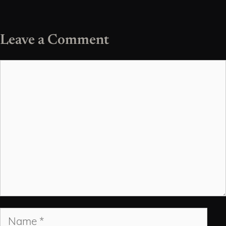
Leave a Comment
Comment
Name