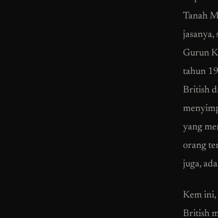
Tanah Me
jasanya,
Gurun Ke
tahun 19
British 
menyimpa
yang men
orang te
juga, ad
Kem ini,
British 