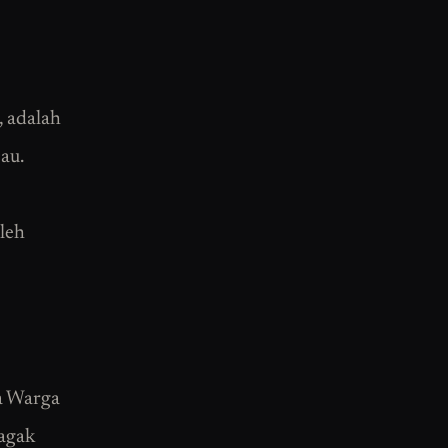
, adalah
au.
leh
a Warga
agak