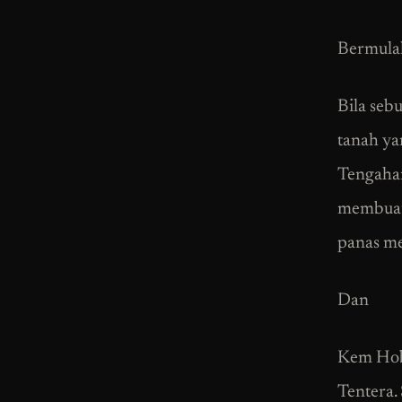
Bermulal
Bila seb
tanah ya
Tengahar
membuatk
panas men
Dan
Kem Hoba
Tentera.