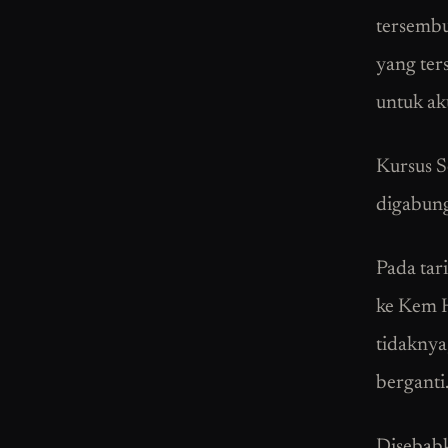
tersembu
yang ter
untuk ak
Kursus S
digabung
Pada tar
ke Kem 
tidaknya
berganti
Disebabk