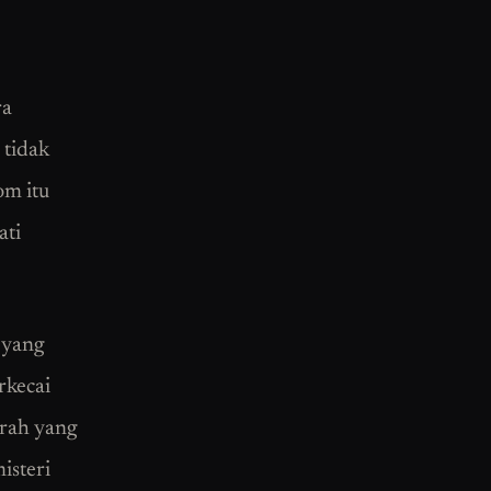
ra
 tidak
om itu
ati
 yang
rkecai
arah yang
isteri