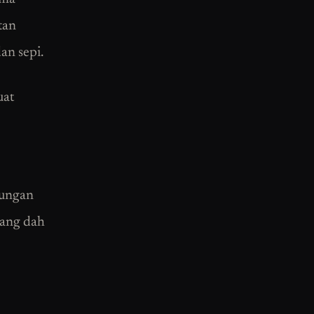
tan
an sepi.
uat
pungan
yang dah