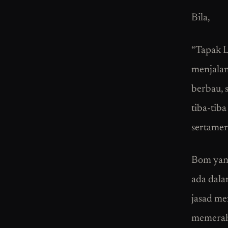
Bila,
“Tapak L
menjalan
berbau, 
tiba-tiba
sertamer
Bom yang
ada dala
jasad me
memerah