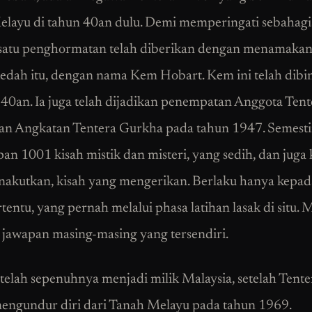
layu di tahun 40an dulu. Demi memperingati sebahagi
 satu penghormatan telah diberikan dengan menamakan
dah itu, dengan nama Kem Hobart. Kem ini telah dibi
40an. Ia juga telah dijadikan penempatan Anggota Tent
dan Angkatan Tentera Gurkha pada tahun 1947. Semest
n 1001 kisah mistik dan misteri, yang sedih, dan juga 
akutkan, kisah yang mengerikan. Berlaku hanya kepad
rtentu, yang pernah melalui phasa latihan lasak di situ.
a jawapan masing-masing yang tersendiri.
 telah sepenuhnya menjadi milik Malaysia, setelah Tente
mengundur diri dari Tanah Melayu pada tahun 1969.