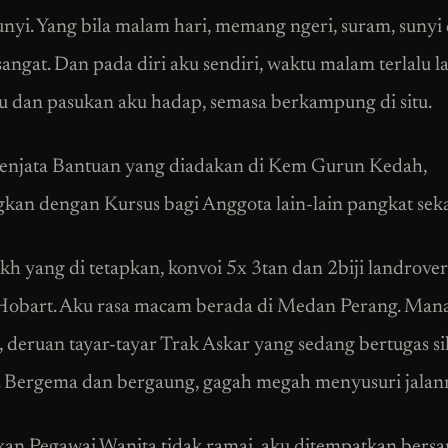
nyi. Yang bila malam hari, memang ngeri, suram, sunyi 
sangat. Dan pada diri aku sendiri, waktu malam terlalu 
u dan pasukan aku hadap, semasa berkampung di situ.
enjata Bantuan yang diadakan di Kem Gurun Kedah,
kan dengan Kursus bagi Anggota lain-lain pangkat seka
ikh yang di tetapkan, konvoi 5x 3tan dan 2biji landrove
Hobart. Aku rasa macam berada di Medan Perang. Man
, deruan tayar-tayar Trak Askar yang sedang bertugas si
. Bergema dan bergaung, gagah megah menyusuri jalan
an Pegawai Wanita tidak ramai, aku ditempatkan bers