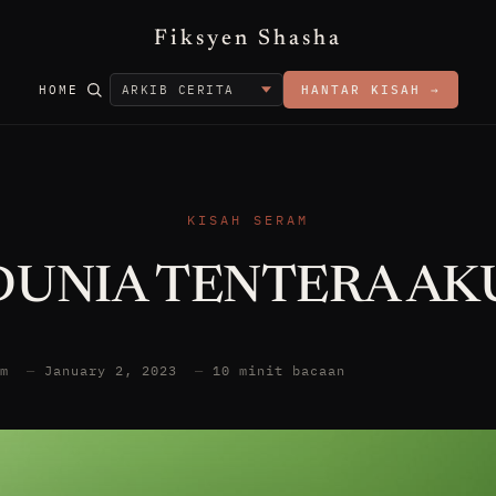
Fiksyen Shasha
HOME
HANTAR KISAH →
KISAH SERAM
DUNIA TENTERA AK
am
—
January 2, 2023
—
10 minit bacaan