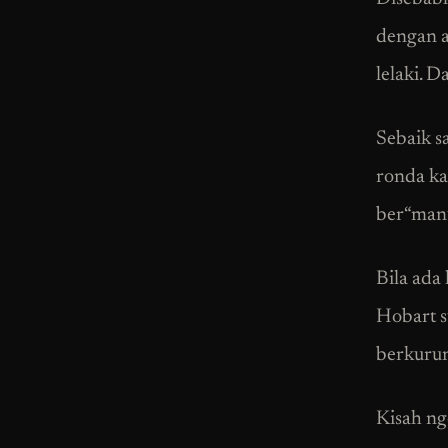
dengan a
lelaki. 
Sebaik s
ronda ka
ber“manu
Bila ada 
Hobart s
berkurun
Kisah ng