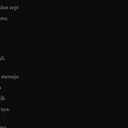
dan sepi
lama
li.
r menuju
a
lih
raya.
ama