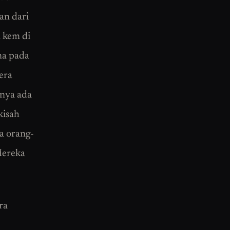
an dari
 kem di
na pada
era
inya ada
kisah
a orang-
 Mereka
ra