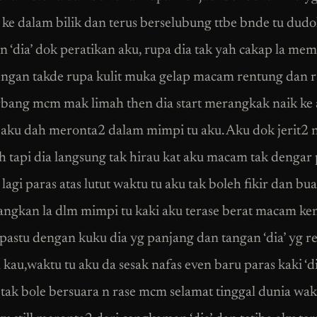
i ke dalam bilik dan terus berselubung ttbe bnde tu dudo
 n ‘dia’ dok peratikan aku, rupa dia tak yah cakap la me
ngan takde rupa kulit muka gelap macam rentung dan 
ang mcm mak limah then dia start merangkak naik ke a
 aku dah meronta2 dalam mimpi tu aku. Aku dok jerit2 
ah tapi dia langsung tak hirau kat aku macam tak dengar 
k lagi paras atas lutut waktu tu aku tak boleh fikir dan bu
angkan la dlm mimpi tu kaki aku terase berat macam ke
astu dengan kuku dia yg panjang dan tangan ‘dia’ yg r
kau,waktu tu aku da sesak nafas even baru paras kaki ‘di
tak bole bersuara n rase mcm selamat tinggal dunia wak