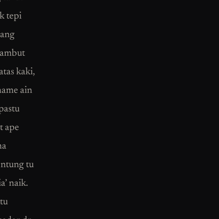
k tepi
mang
rambut
tas kaki,
name ain
pastu
at ape
na
entung tu
a’ naik.
tu