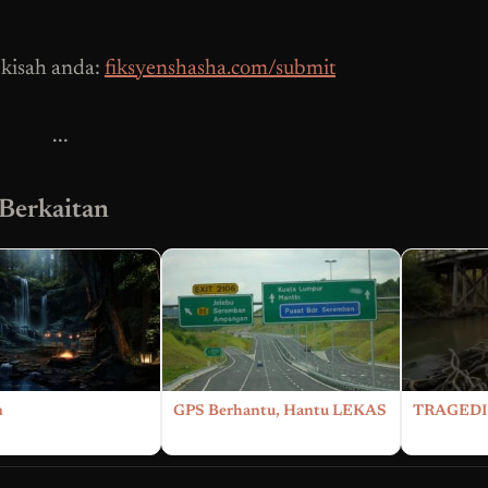
 kisah anda:
fiksyenshasha.com/submit
...
 Berkaitan
n
GPS Berhantu, Hantu LEKAS
TRAGEDI