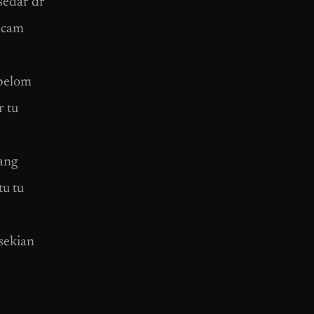
rsedar dr
macam
 belom
r tu
ang
tu tu
…sekian