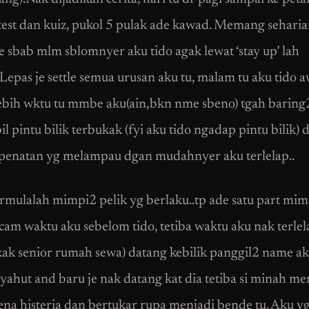
test dan kuiz, pukol 5 pulak ade kawad. Memang seharia
le sbab mlm sblomnyer aku tido agak lewat ‘stay up’ lah
 Lepas je settle semua urusan aku tu, malam tu aku tido 
ebih wktu tu mmbe aku(ain,bkn nme sbeno) tgah baring
l pintu bilik terbukak (fyi aku tido ngadap pintu bilik) 
penatan yg melampau dgan mudahnyer aku terlelap..
mulalah mimpi2 pelik yg berlaku..tp ade satu part mim
am waktu aku sebelom tido, tetiba waktu aku nak terlel
ak senior rumah sewa) datang kebilik panggil2 name ak
ahut and baru je nak datang kat dia tetiba si minah me
kena histeria dan bertukar rupa menjadi bende tu. Aku yg