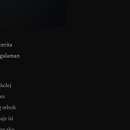
cerita
engalaman
kolej
an
g sebok
je isi
ang aku