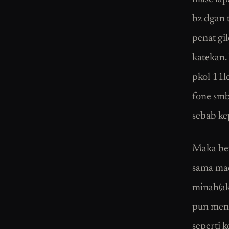
bz dgan 
penat gi
katekan.
pkol 11l
fone smbi
sebab ke
Maka ber
sama mac
minah(ak
pun meny
seperti 