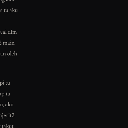
n tu aku
awal dlm
2 main
dan oleh
pi tu
ap tu
u, aku
njerit2
 takut