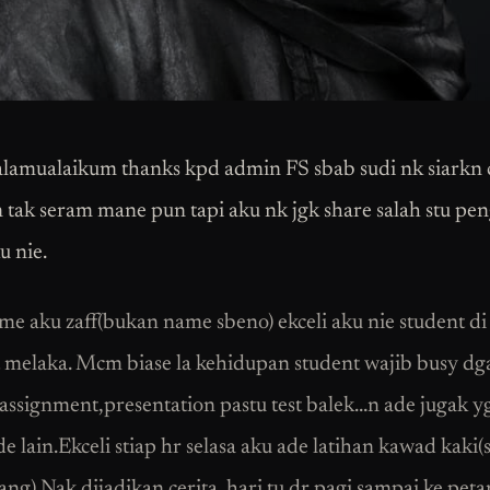
alamualaikum thanks kpd admin FS sbab sudi nk siarkn 
n tak seram mane pun tapi aku nk jgk share salah stu p
u nie.
me aku zaff(bukan name sbeno) ekceli aku nie student di 
t melaka. Mcm biase la kehidupan student wajib busy dg
z,assignment,presentation pastu test balek…n ade jugak y
 lain.Ekceli stiap hr selasa aku ade latihan kawad kaki(sa
ang).Nak dijadikan cerita, hari tu dr pagi sampai ke pet