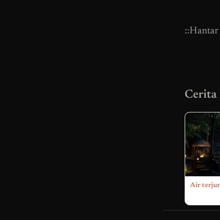
::Hantar
Cerita
Air terju