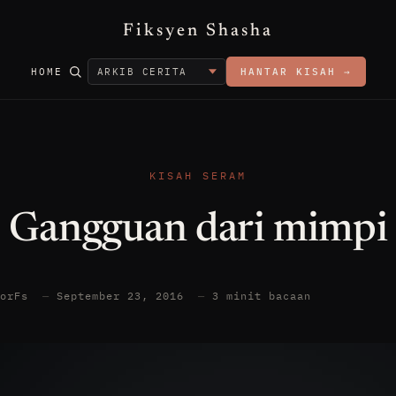
Fiksyen Shasha
HOME
HANTAR KISAH →
KISAH SERAM
Gangguan dari mimpi
torFs
—
September 23, 2016
—
3 minit bacaan