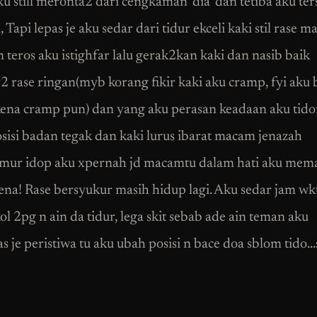
ku still meronta2 dari cengkaman ‘dia’ dan tetiba aku te
 Tapi lepas je aku sedar dari tidur ekceli kaki stil rase 
 teros aku istighfar lalu gerak2kan kaki dan nasib baik
2 rase ringan(myb korang fikir kaki aku cramp, fyi aku
ena cramp pun) dan yang aku perasan keadaan aku tido
sisi badan tegak dan kaki lurus ibarat macam jenazah
umur idop aku xpernah jd macamtu dalam hati aku mem
kena! Rase bersyukur masih hidup lagi. Aku sedar jam wk
l 2pg n ain da tidur, lega skit sebab ade ain teman aku
as je peristiwa tu aku ubah posisi n bace doa sblom tido