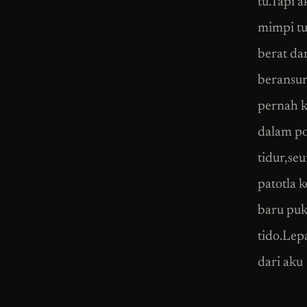
tu.Tapi a
mimpi tu,
berat dan
beransur
pernah k
dalam po
tidur,se
patotla 
baru puko
tido.Lep
dari aku