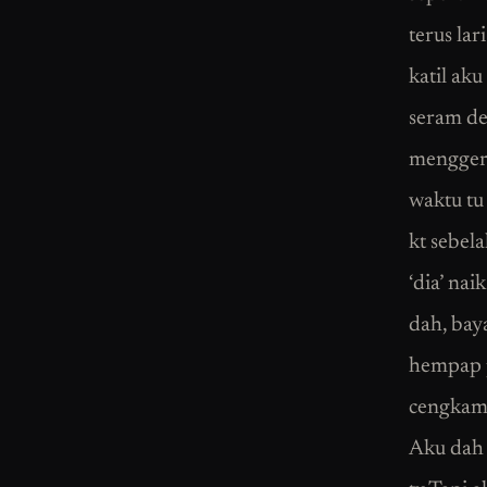
terus lar
katil aku
seram de
menggerb
waktu tu
kt sebel
‘dia’ nai
dah, bay
hempap p
cengkam 
Aku dah 