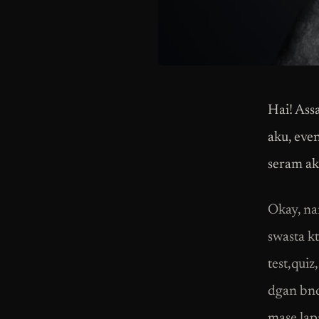
Hai! Ass
aku, eve
seram ak
Okay, na
swasta k
test,qui
dgan bnde
mase lap