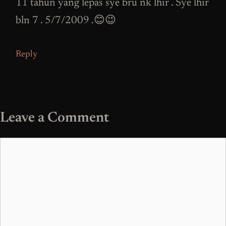
11 tahun yang lepas sye bru nk lhir . Sye lhir
bln 7 . 5/7/2009 .😊😉
Reply
Leave a Comment
Comment