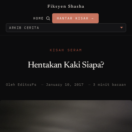
Fiksyen Shasha
HOME
HANTAR KISAH →
KISAH SERAM
Hentakan Kaki Siapa?
Oleh EditorFs
—
January 10, 2017
—
3 minit bacaan