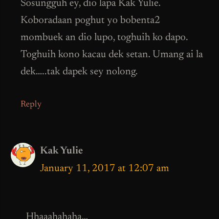
Sosungguh ey, dio lapa Kak Yulie.
Koboradaan poghut yo bobenta2
mombuek an dio lupo, toghuih ko dapo.
Toghuih kono kacau dek setan. Umang ai la
dek…..tak dapek sey nolong.
Reply
Kak Yulie
January 11, 2017 at 12:07 am
Hhaaahahaha…