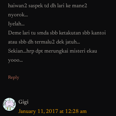
haiwan2 saspek td dh lari ke mane2
nyorok…
Iyelah…
Deme lari tu smda sbb ketakutan sbb kantoi
atau sbb dh termalu2 dek jatuh…
Sekian…hrp dpt merungkai misteri ekau
yooo…
Reply
Gigi
January 11, 2017 at 12:28 am