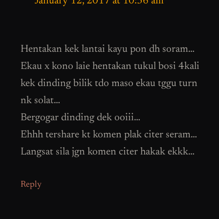
January 12, 2017 at 10:36 am
Hentakan kek lantai kayu pon dh soram…
Ekau x kono laie hentakan tukul bosi 4kali
kek dinding bilik tdo maso ekau tggu turn
nk solat…
Bergogar dinding dek ooiii…
Ehhh tershare kt komen plak citer seram…
Langsat sila jgn komen citer hakak ekkk…
Reply