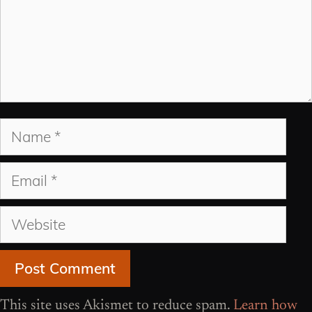
Name
Email
Website
This site uses Akismet to reduce spam.
Learn how