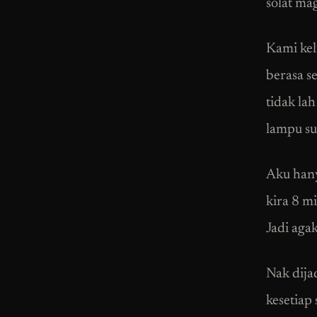
solat mag
Kami kel
berasa se
tidak la
lampu su
Aku hany
kira 8 m
Jadi agak
Nak dija
kesetiap