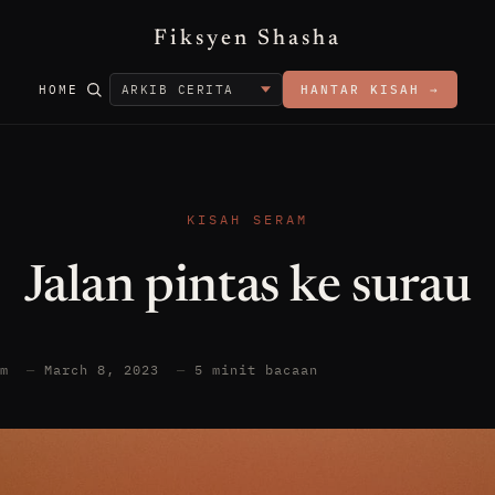
Fiksyen Shasha
HOME
HANTAR KISAH →
KISAH SERAM
Jalan pintas ke surau
am
—
March 8, 2023
—
5 minit bacaan