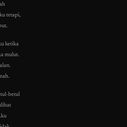
wah
u tetapi,
but.
ku ketika
ka mulut.
alan.
nah.
tul-betul
lihat
Aku
idak