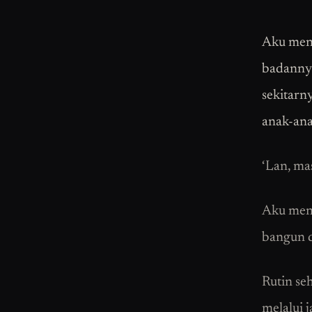
Aku meng
badannya
sekitarn
anak-ana
‘Lan, ma
Aku mend
bangun 
Rutin se
melalui 