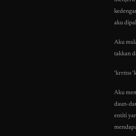
kedengar
aku dipa
Aku mula
takkan d
‘krrttss ‘
Aku memb
daun-dau
entiti y
mendapat