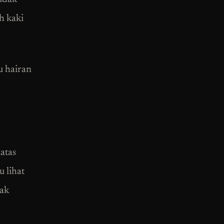
h kaki
u hairan
atas
u lihat
kak