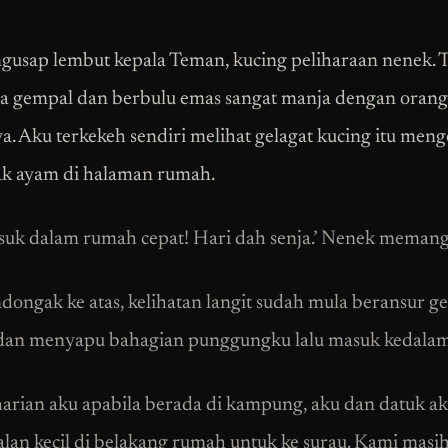
usap lembut kepala Teman, kucing peliharaan nenek.
 gempal dan berbulu emas sangat manja dengan orang
ya. Aku terkekeh sendiri melihat gelagat kucing itu meng
k ayam di halaman rumah.
suk dalam rumah cepat! Hari dah senja.’ Nenek memang
ongak ke atas, kelihatan langit sudah mula beransur ge
dan menyapu bahagian punggungku lalu masuk kedala
harian aku apabila berada di kampung, aku dan datuk a
jalan kecil di belakang rumah untuk ke surau. Kami masi