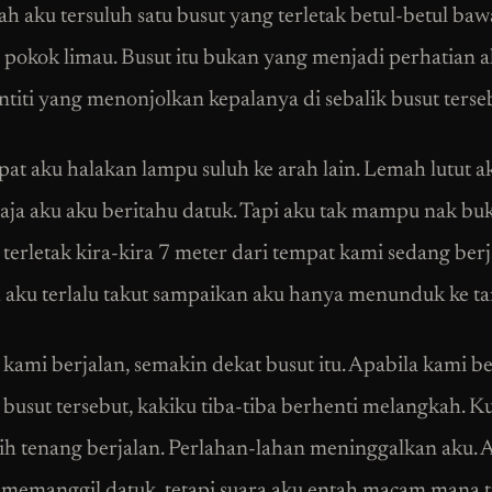
ah aku tersuluh satu busut yang terletak betul-betul ba
 pokok limau. Busut itu bukan yang menjadi perhatian ak
ntiti yang menonjolkan kepalanya di sebalik busut terse
pat aku halakan lampu suluh ke arah lain. Lemah lutut a
 saja aku aku beritahu datuk. Tapi aku tak mampu nak bu
 terletak kira-kira 7 meter dari tempat kami sedang berj
aku terlalu takut sampaikan aku hanya menunduk ke ta
kami berjalan, semakin dekat busut itu. Apabila kami be
 busut tersebut, kakiku tiba-tiba berhenti melangkah. Ku
ih tenang berjalan. Perlahan-lahan meninggalkan aku. 
 memanggil datuk, tetapi suara aku entah macam mana t