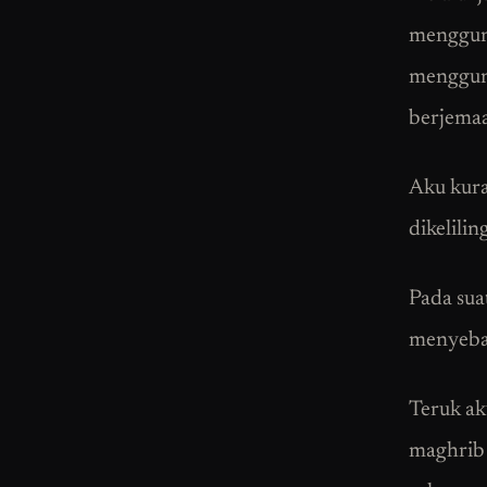
mengguna
mengguna
berjema
Aku kura
dikelilin
Pada sua
menyebab
Teruk ak
maghrib 