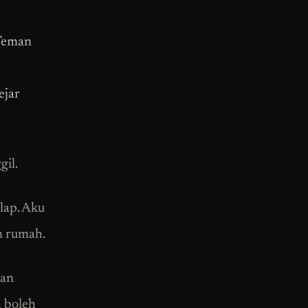
 Teman
ejar
gil.
lap. Aku
m rumah.
kan
h boleh