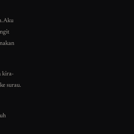
h. Aku
ngit
unakan
 kira-
ke surau.
luh