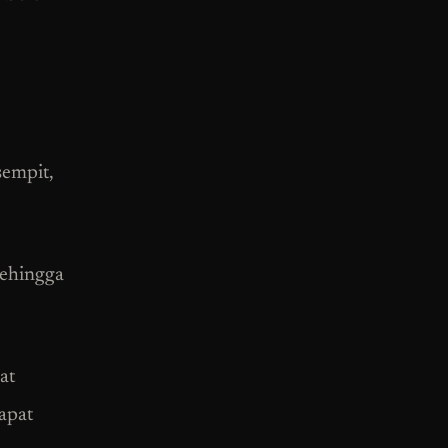
sempit,
sehingga
at
dapat