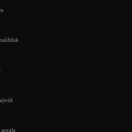
tu
 makhluk
k
tajwid
 segala