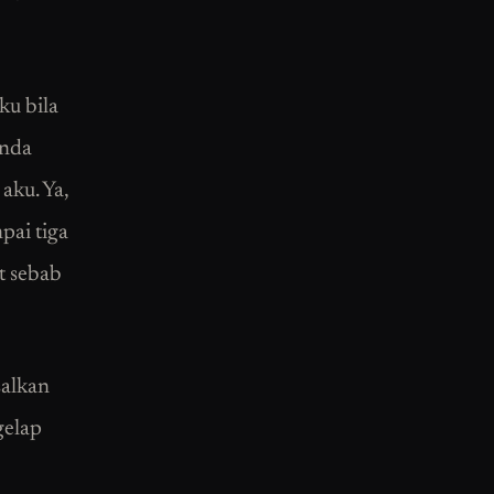
ku bila
enda
aku. Ya,
pai tiga
t sebab
salkan
gelap