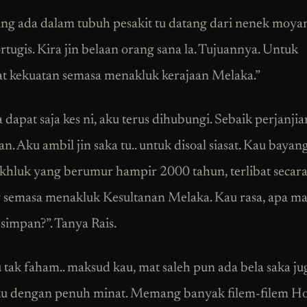
ang ada dalam tubuh pesakit tu datang dari nenek moyan
rtugis. Kira jin belaan orang sana la. Tujuannya. Untuk
 kekuatan semasa menakluk kerajaan Melaka.”
la dapat saja kes ni, aku terus dihubungi. Sebaik perjanji
n. Aku ambil jin saka tu.. untuk disoal siasat. Kau bayan
khluk yang berumur hampir 2000 tahun, terlibat secar
 semasa menakluk Kesultanan Melaka. Kau rasa, apa m
 simpan?”. Tanya Rais.
u tak faham.. maksud kau, mat saleh pun ada bela saka jug
ku dengan penuh minat. Memang banyak filem-filem H