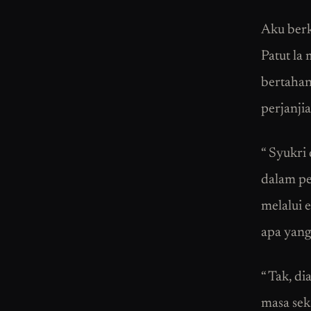
Aku berk
Patut la
bertahan
perjanji
“ Syukri
dalam pe
melalui 
apa yang
“ Tak, d
masa sek