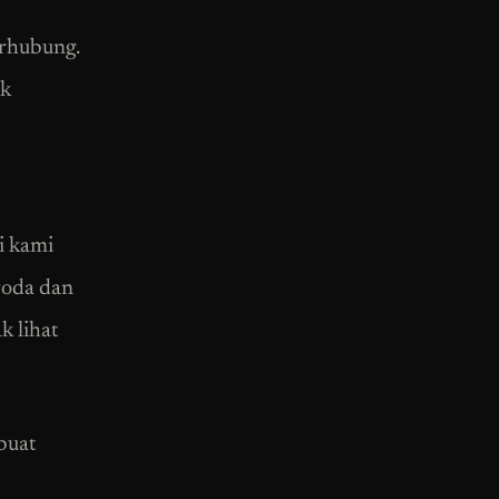
erhubung.
ak
i kami
roda dan
k lihat
buat