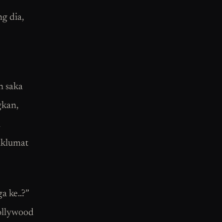
g dia,
an saka
gkan,
a
aklumat
a ke..?”
ollywood