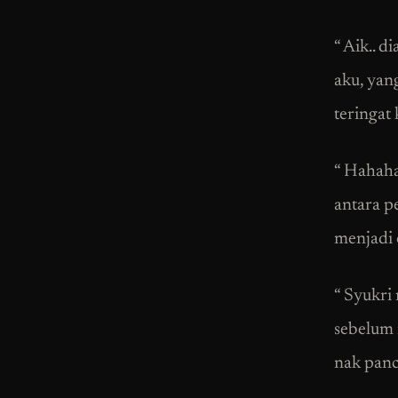
“ Aik.. 
aku, yang
teringat
“ Hahaha
antara 
menjadi 
“ Syukri
sebelum 
nak panci