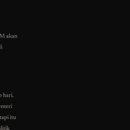
ATM akan
i
 hari.
nteri
api itu
litik