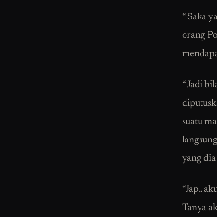
“ Saka y
orang Po
mendapat
“ Jadi bi
diputuska
suatu ma
langsung
yang dia
“Jap.. ak
Tanya a