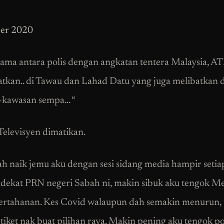
er 2020
asama antara polis dengan angkatan tentera Malaysia, 
atkan.. di Tawau dan Lahad Datu yang juga melibatkan d
-kawasan sempa… “
elevisyen dimatikan.
ah naik jemu aku dengan sesi sidang media hampir setiap
dekat PRN negeri Sabah ni, makin sibuk aku tengok Me
rtahanan. Kes Covid walaupun dah semakin menurun, t
 tiket nak buat pilihan raya. Makin pening aku tengok po