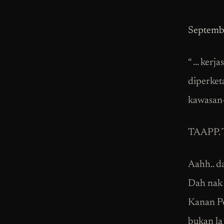
Septemb
“ … kerj
diperket
kawasan
TAAPP. T
Aahh.. d
Dah nak 
Kanan Pe
bukan la