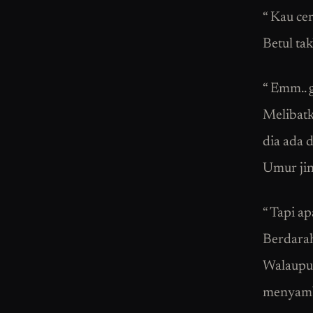
“ Kau cer
Betul tak
“ Emm.. 
Melibatk
dia ada 
Umur jin
“ Tapi a
Berdarah
Walaupun
menyamb