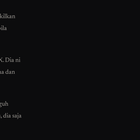
kilkan
ila
X. Dia ni
na dan
gguh
 dia saja