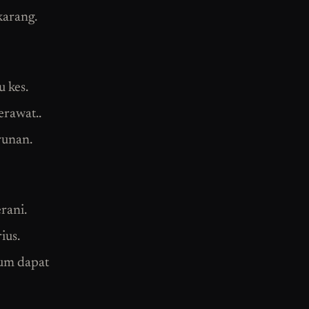
karang.
 kes.
rawat..
runan.
rani.
ius.
lum dapat