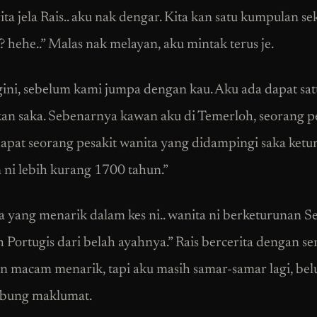
ita jela Rais.. aku nak dengar. Kita kan satu kumpulan se
? hehe..” Malas nak melayan, aku mintak terus je.
gini, sebelum kami jumpa dengan kau. Aku ada dapat satu
an saka. Sebenarnya kawan aku di Temerloh, seorang pe
dapat seorang pesakit wanita yang didampingi saka ketu
 ni lebih kurang 1700 tahun.”
pa yang menarik dalam kes ni.. wanita ni berketurunan Se
 Portugis dari belah ayahnya.” Rais bercerita dengan ser
 macam menarik, tapi aku masih samar-samar lagi, be
ung maklumat.