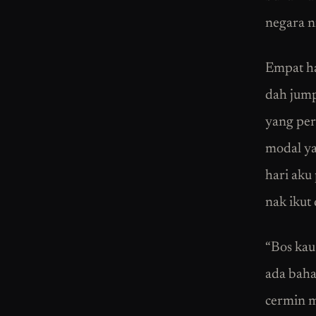
negara ni
Empat har
dah jump
yang per
modal ya
hari aku
nak ikut 
“Bos kau 
ada baha
cermin m