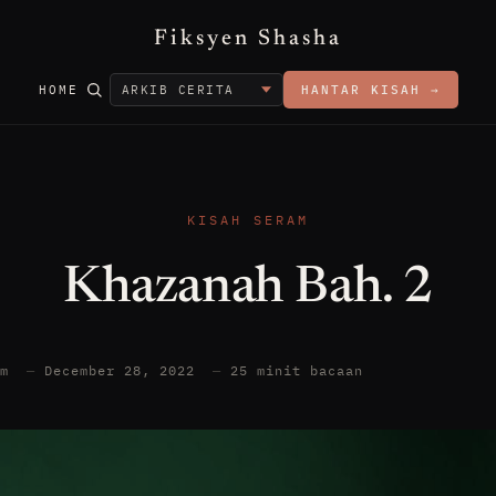
Fiksyen Shasha
HOME
HANTAR KISAH →
KISAH SERAM
Khazanah Bah. 2
am
—
December 28, 2022
—
25 minit bacaan