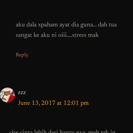
aku dala xpaham ayat dia guna… dah tua
sangat ke aku ni oiii….stress mak
Reply
zzz
June 13, 2017 at 12:01 pm
cite cinta lebih dari hantu nya. meh tgk ig