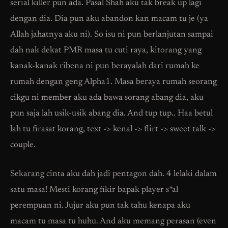
serial killer pun ada. Pasal Shah aku tak break up lagi
dengan dia. Dia pun aku abandon kan macam tu je (ya
Allah jahatnya aku ni). So isu ni pun berlanjutan sampai
dah nak dekat PMR masa tu cuti raya, kitorang yang
kanak-kanak ribena ni pun berayalah dari rumah ke
rumah dengan geng Alpha1. Masa beraya rumah seorang
cikgu ni member aku ada bawa sorang abang dia, aku
pun saja lah usik-usik abang dia. And tup tup.. Haa betul
lah tu firasat korang, text -> kenal -> flirt -> sweet talk ->
couple.
Sekarang cinta aku dah jadi pentagon dah. 4 lelaki dalam
satu masa! Mesti korang fikir bapak player s*al
perempuan ni. Jujur aku pun tak tahu kenapa aku
macam tu masa tu huhu. And aku memang perasan (even