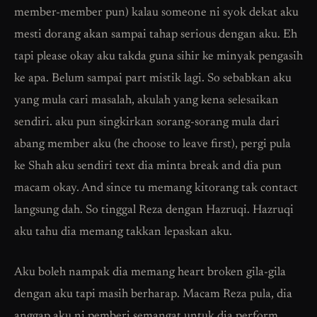
member-member pun) kalau someone ni syok dekat aku
mesti dorang akan sampai tahap serious dengan aku. Eh
tapi please okay aku takda guna sihir ke minyak pengasih
ke apa. Belum sampai part mistik lagi. So sebabkan aku
yang mula cari masalah, akulah yang kena selesaikan
sendiri. aku pun singkirkan sorang-sorang mula dari
abang member aku (he choose to leave first), pergi pula
ke Shah aku sendiri text dia minta break and dia pun
macam okay. And since tu memang kitorang tak contact
langsung dah. So tinggal Reza dengan Hazruqi. Hazruqi
aku tahu dia memang takkan lepaskan aku.
Aku boleh nampak dia memang heart broken gila-gila
dengan aku tapi masih berharap. Macam Reza pula, dia
anggap aku ni pemberi semangat untuk dia perform