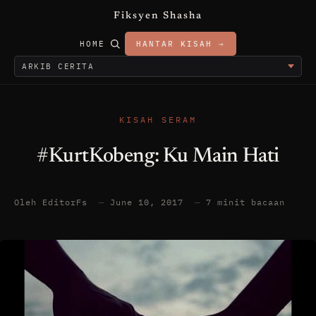
Fiksyen Shasha
HOME
HANTAR KISAH →
KISAH SERAM
#KurtKobeng: Ku Main Hati
Oleh EditorFs
—
June 10, 2017
—
7 minit bacaan