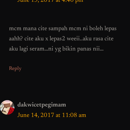
June 13, 2017 at 4:40 pm
mcm mana cite sampah mcm ni boleh lepas
aahh? cite aku x lepas2 weeii..aku rasa cite
aku lagi seram…ni yg bikin panas nii…
Reply
dakwicetpegimam
June 14, 2017 at 11:08 am