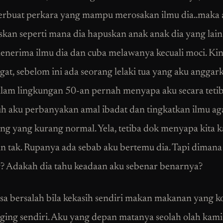
erbuat perkara yang mampu merosakan ilmu dia..maka 
skan seperti mana dia hapuskan anak anak dia yang lain
enerima ilmu dia dan cuba melawanya kecuali moci. Kin
ngat, sebelom ini ada seorang lelaki tua yang aku angga
alam lingkungan 50-an pernah menyapa aku secara tetib
 aku perbanyakan amal ibadat dan tingkatkan ilmu a
ang yang kurang normal. Yela, tetiba dok menyapa kita k
n tak. Rupanya ada sebab aku bertemu dia. Tapi dimana l
? Adakah dia tahu keadaan aku sebenar benarnya?
asa bersalah bila kekasih sendiri makan makanan yang ko
ging sendiri. Aku yang depan matanya seolah olah kami