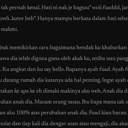
ak pernah kenal. Hati ni nak je bagtau” woii fuaddd, j
wh..kotor beb”. Hanya mampu berkata dalam hati sebab
 makmi.
ibuk memikirkan cara bagaimana hendak ku khabarkan
awa dia telah diguna guna oleh akak ku, tetiba satu pan
. Ku angkat dan ku say hello. Rupanya ayah fuad. Ayah 
u datang rumah dia katanya ada hal penting. Ingat ayah 
makan ke apa ke eh dimaki makinya aku weh. Anak dia 
kan anak dia. Macam orang sasau. Ibu bapa mana tak s
an aku 100% atas perubahan anak dia. Fuad kian baran.
solat dan tiap kali dia dengar azan atau mengaji, dia ak