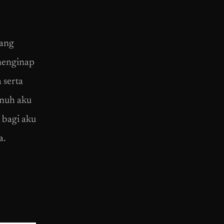
rang
menginap
 serta
unuh aku
 bagi aku
a.