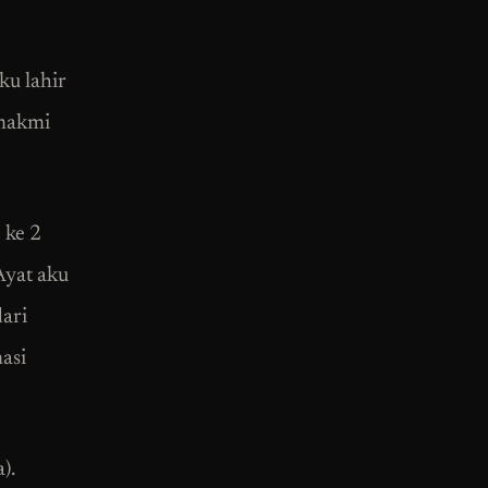
ku lahir
 makmi
 ke 2
Ayat aku
dari
asi
).