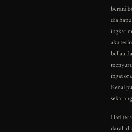
berani b
dia hapu
ingkar m
aku teri
beliau d
menyuruh
ingat or
Kenal pu
sekarang
Hati ter
darah da