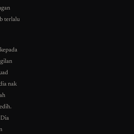
angan
 terlalu
 kepada
ggilan
fuad
dia nak
dah
edih.
 Dia
an