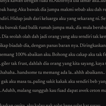
nya kawan dengan fuad ni.Akhirnya dia lamar aku..uu
bak hang. Aku bawak dia jumpa makmi sebab aku dah r
ndiri. Hidup jauh dari keluarga aku yang sekarang ni. 
aku bawak fuad balik rumah jumpa mak, dia mula berub
 Dia seolah olah dah jadi orang yang aku sendiri tak ken
ikap biadab dia, dengan panas baran nya. Diringkaskan c
memang 100% abaikan aku. Bohong aku cakap aku tak fr
 giler tak frust, dahlah dia orang yang kita sayang, kaya 
..hahaha.. handsome tu memang ada la.. ahhh abaikann..
gak aku masa tu..paling sakit kakak aku sendiri beb yan
ni. Aduhh, malang sungguh kau fuad dapat awek ceton ma
askan cerita, aku kalau nak solat kene solat kat surau