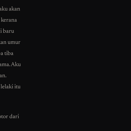
aku akan
 kerana
i baru
rkan umur
a tiba
gama. Aku
an.
elaki itu
tor dari