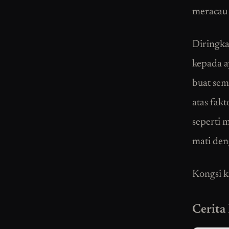
meracau 
Diringkas
kepada a
buat sem
atas fak
seperti 
mati den
Kongsi k
Cerita