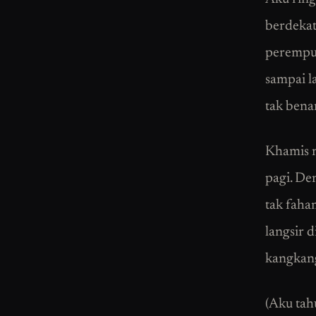
berdekat
perempua
sampai l
tak bena
Khamis m
pagi. De
tak faha
langsir 
kangkan
(Aku tah