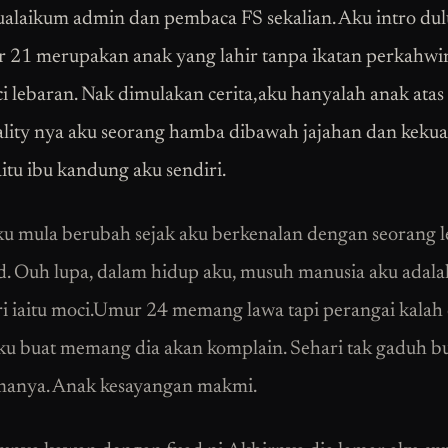
alaikum admin dan pembaca FS sekalian. Aku intro dul
 21 merupakan anak yang lahir tanpa ikatan perkahwi
ci lebaran. Nak dimulakan cerita,aku hanyalah anak atas 
eality nya aku seorang hamba dibawah jajahan dan keku
itu ibu kandung aku sendiri.
u mula berubah sejak aku berkenalan dengan seorang l
ad. Ouh lupa, dalam hidup aku, musuh manusia aku adal
ri iaitu moci.Umur 24 memang lawa tapi perangai kalah 
u buat memang dia akan komplain. Sehari tak gaduh b
manya. Anak kesayangan makmi.