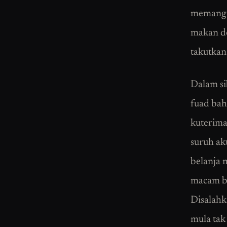
memang t
makan do
takutkan
Dalam s
fuad bah
kuterima
suruh ak
belanja 
macam bu
Disalahk
mula tak 