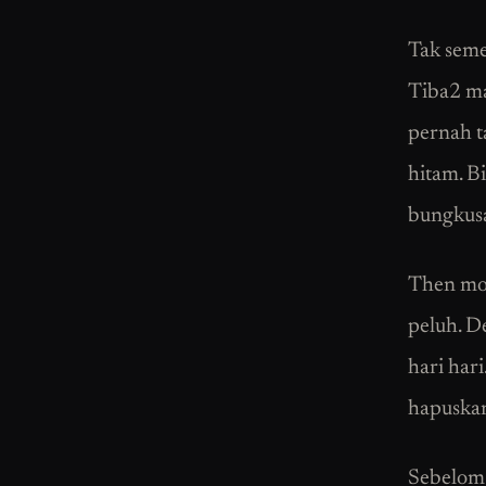
Tak seme
Tiba2 ma
pernah 
hitam. B
bungkusa
Then moc
peluh. D
hari har
hapuskan
Sebelom 