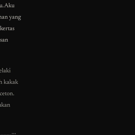
u. Aku
nan yang
kertas
asan
elaki
ah kakak
ceton.
ukan