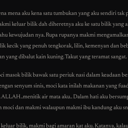
na mena aku kena satu tumbukan yang aku sendiri tak pa
kmi keluar bilik dah diheretnya aku ke satu bilik yang a
tahu kewujudan nya. Rupa rupanya makmi mengamalkan
ilik kecik yang penuh tengkorak, lilin, kemenyan dan b
n yang dibalut kain kuning. Takut yang teramat sangat.
i masok bilik bawak satu periuk nasi dalam keadaan b
engan senyum sinis, moci kata inilah makanan yang fu
i. ALLAH..menitik air mata aku.. Dalam hati aku bersu
 moci dan makmi walaupun makmi ibu kandung aku snd
keluar bilik, makmi bagi amaran kat aku. Katanya, kala