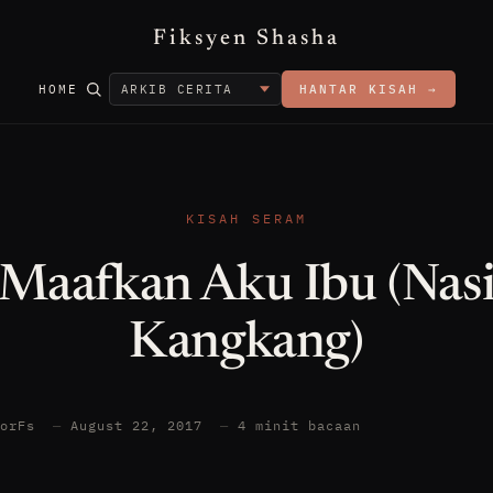
Fiksyen Shasha
HOME
HANTAR KISAH →
KISAH SERAM
Maafkan Aku Ibu (Nas
Kangkang)
torFs
—
August 22, 2017
—
4 minit bacaan