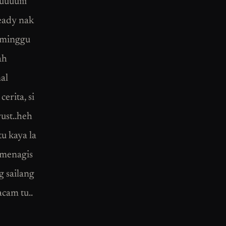
uuuuiii
eady nak
Seminggu
ah
al
erita, si
ust..heh
tu kaya la
 menagis
g sailang
cam tu..