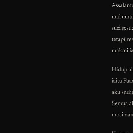
Assalamu
mai umur
suci sesu
tetapi r
makmi ia
Hidup ak
iaitu Fu
aku sndi
Semua ak
moci na