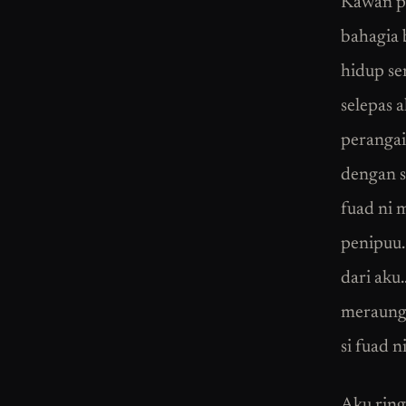
Kawan pu
bahagia 
hidup se
selepas 
perangai.
dengan s
fuad ni 
penipuu..
dari aku
meraung 
si fuad 
Aku ringk