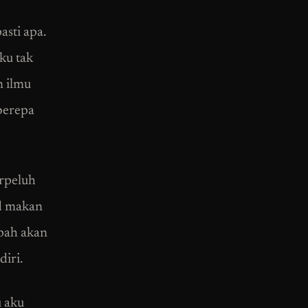
sti apa.
ku tak
 ilmu
eberepa
erpeluh
ad makan
mpah akan
iri.
u aku