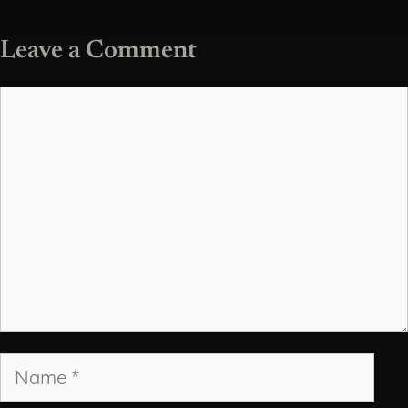
Leave a Comment
Comment
Name