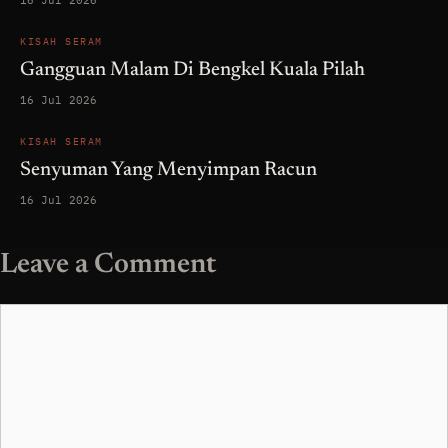
16 Jul 2026
KISAH SERAM
Gangguan Malam Di Bengkel Kuala Pilah
16 Jul 2026
KISAH SERAM
Senyuman Yang Menyimpan Racun
16 Jul 2026
Leave a Comment
Comment