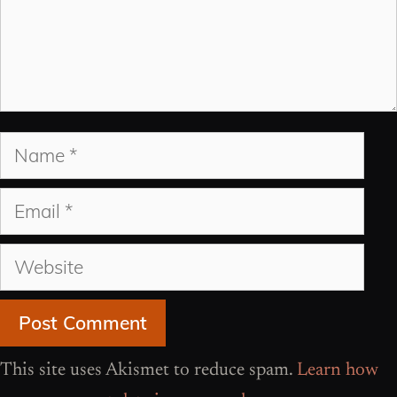
Name
Email
Website
This site uses Akismet to reduce spam.
Learn how