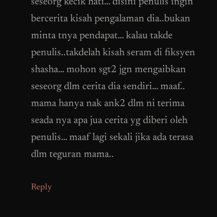
seseorg kecik hati… disini penulis ingin
bercerita kisah pengalaman dia..bukan
minta tnya pendapat… kalau takde
penulis..takdelah kisah seram di fiksyen
shasha… mohon sgt2 jgn mengaibkan
seseorg dlm cerita dia sendiri… maaf..
mama hanya nak ank2 dlm ni terima
seada nya apa jua cerita yg diberi oleh
penulis… maaf lagi sekali jika ada terasa
dlm teguran mama..
Reply