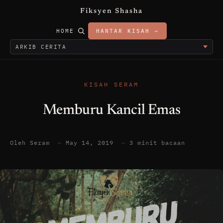
Fiksyen Shasha
HOME
HANTAR KISAH →
KISAH SERAM
Memburu Kancil Emas
Oleh Seram
—
May 14, 2019
—
3 minit bacaan