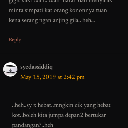
gigit kaki tuan.. tuan marah dan menyalak
minta simpati kat orang kononnya tuan
kena serang ngan anjing gila.. heh…
Reply
syedassiddiq
May 15, 2019 at 2:42 pm
..heh..sy x hebat..mngkin cik yang hebat
kot..boleh kita jumpa depan2 bertukar
pandangan?..heh