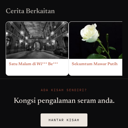
Cerita Berkaitan
Satu Malam di Wi*** Be***
Sekumtum Mawar Putih
ADA KISAH SENDIRI?
Kongsi pengalaman seram anda.
HANTAR KISAH