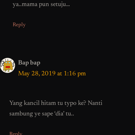
ya..mama pun setuju…
Reply
Bap bap
May 28, 2019 at 1:16 pm
Yang kancil hitam tu typo ke? Nanti
sambung ye sape ‘dia’ tu..
Reply