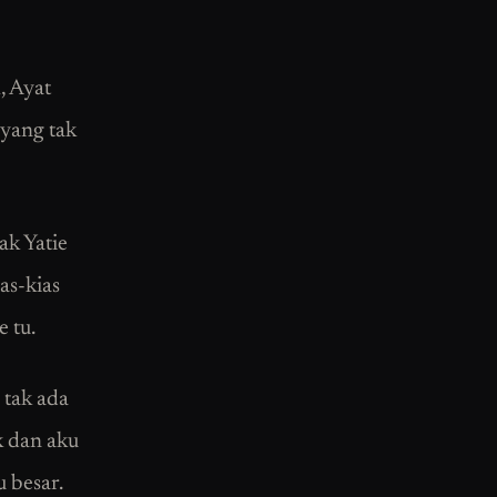
, Ayat
 yang tak
ak Yatie
ias-kias
 tu.
 tak ada
k dan aku
 besar.