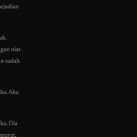
kejadian
uk.
gan niat
an sudah
aku. Aku
ku. Dia
ngurut,