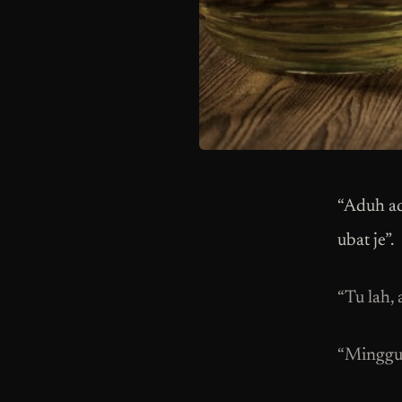
“Aduh ad
ubat je”.
“Tu lah, 
“Minggu 