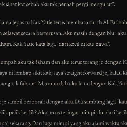
ak sihat kot sebab aku tak pernah pergi mengurut”.
k lama lepas tu Kak Yatie terus membaca surah Al-Fatihah
n selawat secara berterusan. Aku masih dengan blur aku
am. Kak Yatie kata lagi, “dari kecil ni kau bawa”.
 sumpah aku tak faham dan aku terus terang je dengan K
saya ni lembap sikit kak, saya straight forward je, kalau k
ang tak faham”. Macamtu lah aku kata dengan Kak Yatie
k je sambil berborak dengan aku. Dia sambung lagi, “kau
lik-pelik ke dik? Aku terus teringat mimpi aku dari keci
mpai sekarang. Dan juga mimpi yang aku alami waktu aku