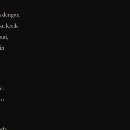
u dengan
ku kecik
agi,
ih
ak
an
 ada