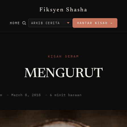
Fiksyen Shasha
HOME
HANTAR KISAH →
KISAH SERAM
MENGURUT
am
—
March 8, 2018
—
6 minit bacaan