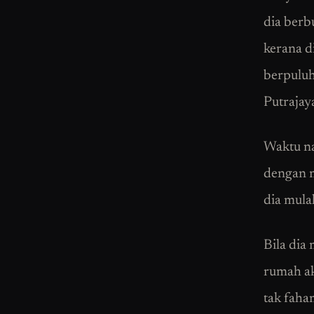
dia berb
kerana d
berpuluh
Putrajay
Waktu na
dengan m
dia mula
Bila dia
rumah ak
tak faha