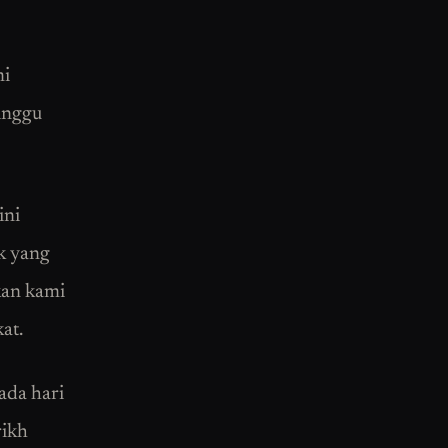
mi
inggu
ini
ak yang
kan kami
at.
ada hari
rikh