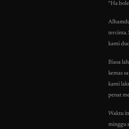
“Ha bole
Alhamdul
tercinta
kami dud
Biasa la
kemas sa
kami lak
penat me
Waktu it
minggu s