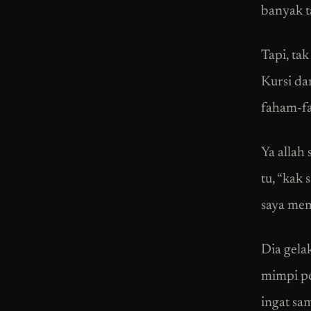
banyak t
Tapi, ta
Kursi da
faham-fah
Ya allah
tu, “kak 
saya mem
Dia gela
mimpi pe
ingat sa