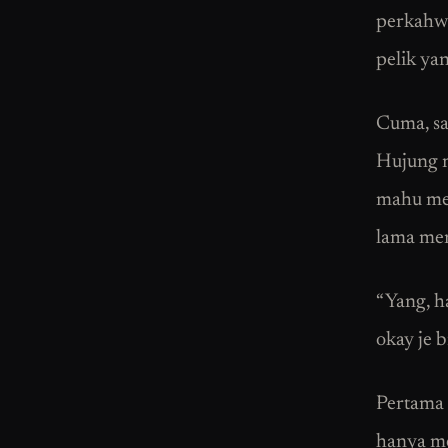
perkahwi
pelik ya
Cuma, sa
Hujung m
mahu men
lama men
“Yang, ha
okay je 
Pertama 
hanya me