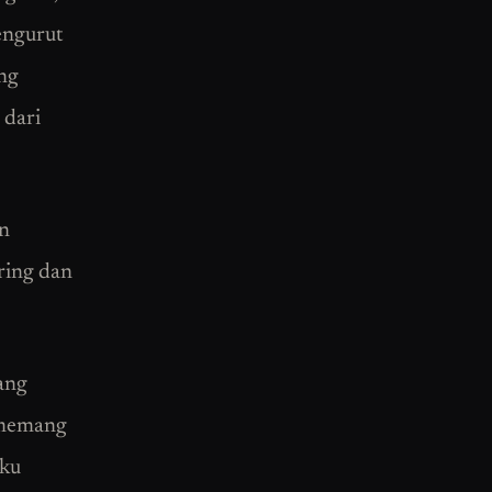
engurut
ng
 dari
an
ring dan
tang
 memang
aku