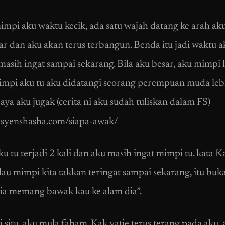
mpi aku waktu kecik, ada satu wajah datang ke arah ak
lar dan aku akan terus terbangun. Benda itu jadi waktu a
masih ingat sampai sekarang. Bila aku besar, aku mimpi l
mpi aku tu aku didatangi seorang perempuan muda leb
aya aku jugak (cerita ni aku sudah tuliskan dalam FS)
iksyenshasha.com/siapa-awak/
u tu terjadi 2 kali dan aku masih ingat mimpi tu. kata K
alau mimpi kita takkan teringat sampai sekarang, itu buk
ia memang bawak kau ke alam dia”.
i situ, aku mula faham. Kak yatie terus terang pada aku,