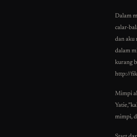
Dalam mi
calar-ba
dan aku 
dalam mi
kurang b
http://f
Mimpi ak
Yatie,”k
mimpi, d
Start dar