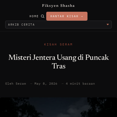
Fiksyen Shasha
HOME
HANTAR KISAH →
KISAH SERAM
Misteri Jentera Usang di Puncak
Tras
Oleh Seram
—
May 8, 2026
—
4 minit bacaan