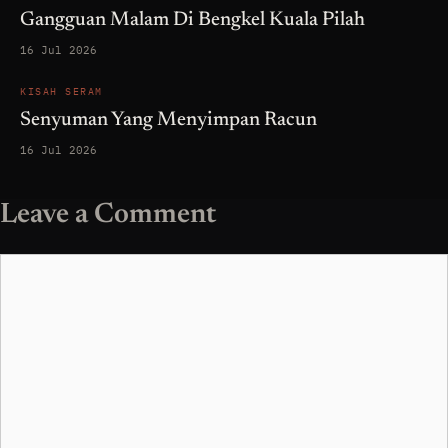
Gangguan Malam Di Bengkel Kuala Pilah
16 Jul 2026
KISAH SERAM
Senyuman Yang Menyimpan Racun
16 Jul 2026
Leave a Comment
Comment