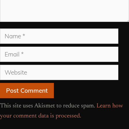
Name
Email
Website
This site uses Akismet to reduce spam.
Learn how
your comment data is processed.