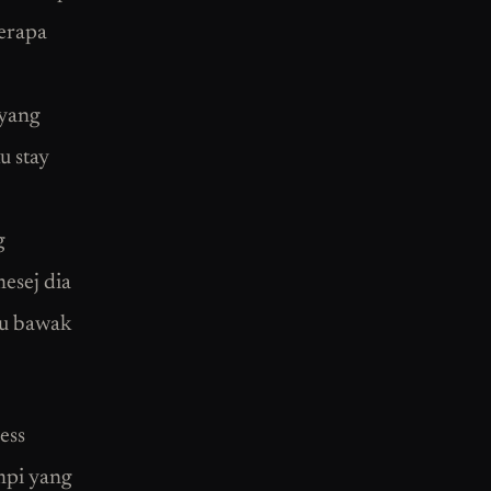
erapa
 yang
u stay
g
esej dia
ku bawak
ess
mpi yang