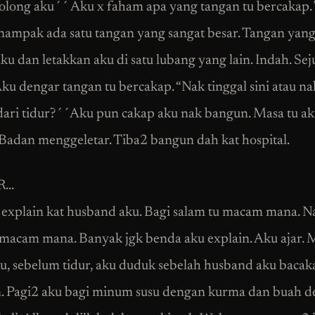
Tolong aku´´ Aku x faham apa yang tangan tu bercakap.
 nampak ada satu tangan yang sangat besar. Tangan yang
ku dan letakkan aku di satu lubang yang lain. Indah. Sej
Aku dengar tangan tu bercakap. “Nak tinggal sini atau na
ari tidur?´´Aku pun cakap aku nak bangun. Masa tu ak
Badan menggeletar. Tiba2 bangun dah kat hospital.
R…
explain kat husband aku. Bagi salam tu macam mana. N
 macam mana. Banyak jgk benda aku explain. Aku ajar. 
u, sebelum tidur, aku duduk sebelah husband aku bacak
. Pagi2 aku bagi minum susu dengan kurma dan buah de