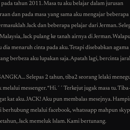
 pada tahun 2011. Masa tu aku belajar dalam jurusan
raan dan pada masa yang sama aku mengajar beberapa
termasuklah Jack dan beberapa pelajar dari Jerman. Sele
 Malaysia, Jack pulang ke tanah airnya di Jerman. Wala
au dia menaruh cinta pada aku. Tetapi disebabkan agama
ang berbeza aku lupakan saja. Apatah lagi, bercinta jara
NGKA… Selepas 2 tahun, tiba2 seorang lelaki menegu
 melalui messenger. “Hi.´´ Terkejut jugak masa tu. Tiba-
gat kat aku. JACK! Aku pun membalas mesejnya. Hampir
i berhubung melalui facebook, whatssapp mahpun skyp
setahun, Jack memeluk Islam. Kami bertunang.