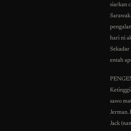
siarkan c
Sarawak 
pengalam
hari ni 
Sekadar 
entah apa
PENGENA
Ketinggia
sawo mat
Jerman. 
Jack (na