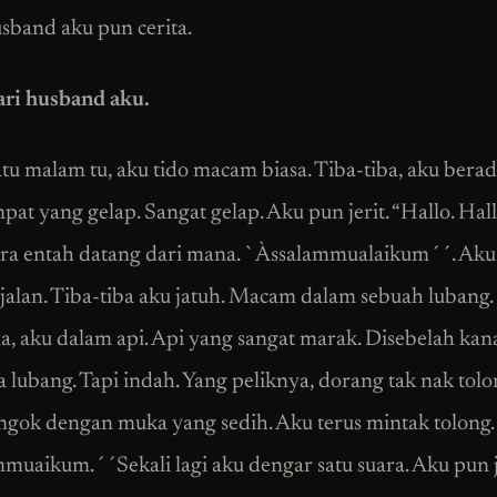
sband aku pun cerita.
ari husband aku.
tu malam tu, aku tido macam biasa. Tiba-tiba, aku berad
pat yang gelap. Sangat gelap. Aku pun jerit. “Hallo. Hal
ara entah datang dari mana. `Àssalammualaikum´´. Aku 
rjalan. Tiba-tiba aku jatuh. Macam dalam sebuah lubang.
a, aku dalam api. Api yang sangat marak. Disebelah kan
a lubang. Tapi indah. Yang peliknya, dorang tak nak tolo
gok dengan muka yang sedih. Aku terus mintak tolong.
muaikum.´´Sekali lagi aku dengar satu suara. Aku pun 