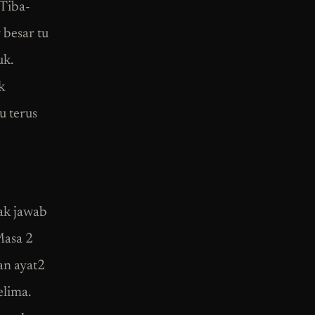
 Tiba-
 besar tu
uk.
k
u terus
ak jawab
Masa 2
an ayat2
lima.