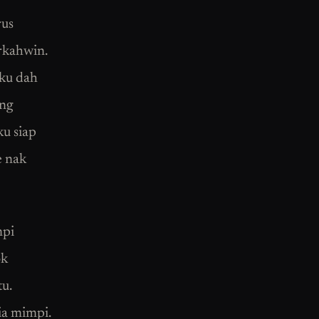
rus
rkahwin.
aku dah
ang
u siap
e nak
mpi
ok
u.
ia mimpi.