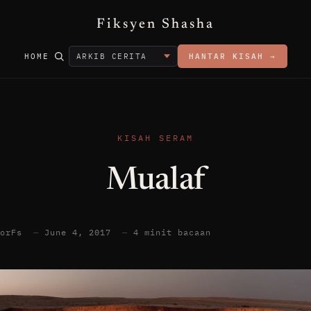
Fiksyen Shasha
HOME
HANTAR KISAH →
KISAH SERAM
Mualaf
torFs
—
June 4, 2017
—
4 minit bacaan