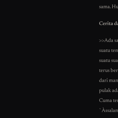
sama. Hu
Cerita d
>>Ada sa
suatu tem
suatu su
terus be
dari man
pulak ad
Cuma ten
`Àssalam