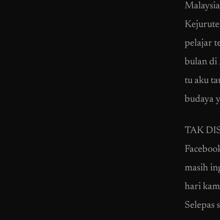
Malaysia
Kejurute
pelajar 
bulan di
tu aku t
budaya y
TAK DISA
Facebook
masih in
hari kam
Selepas 