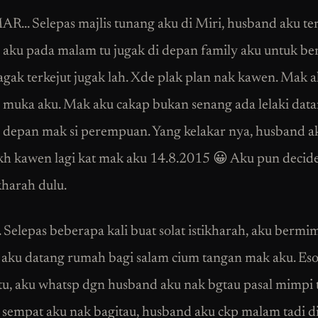
 Selepas majlis tunang aku di Miri, husband aku te
aku pada malam tu jugak di depan family aku untuk be
agak terkejut jugak lah. Xde plak plan nak kawen. Mak 
muka aku. Mak aku cakap bukan senang ada lelaki dat
depan mak si perempuan. Yang kelakar nya, husband ak
ikh kawen lagi kat mak aku 14.8.2015 😀 Aku pun decid
ikharah dulu.
elepas beberapa kali buat solat istikharah, aku bermi
aku datang rumah bagi salam cium tangan mak aku. Es
tu, aku whatsp dgn husband aku nak bgtau pasal mimpi t
sempat aku nak bagitau, husband aku ckp malam tadi d