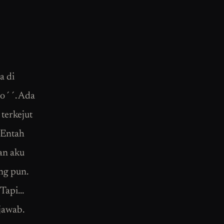
a di
lo´´. Ada
terkejut
 Entah
an aku
ng pun.
 Tapi…
jawab.