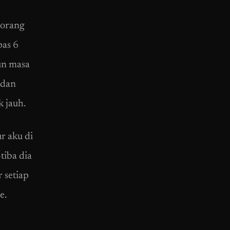
 orang
pas 6
pun masa
 dan
k jauh.
r aku di
tiba dia
 setiap
e.