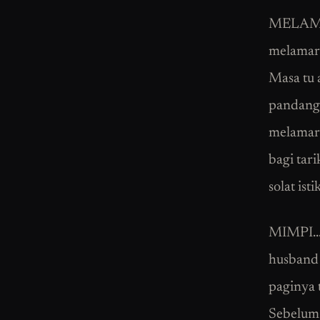
MELAMAR…
melamar 
Masa tu 
pandang 
melamar 
bagi tar
solat ist
MIMPI… S
husband 
paginya 
Sebelum 