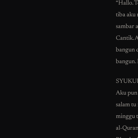
“Hallo. 
tiba aku
sambar a
Cantik. 
bangun d
bangun. 
SYUKU
Aku pun 
salam tu
minggu t
al-Quran