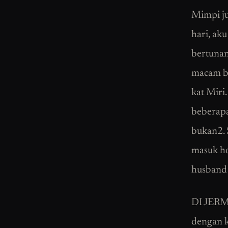
Mimpi ju
hari, ak
bertunan
macam bi
kat Miri
beberapa
bukan2. 
masuk ho
husband 
DI JERMA
dengan k