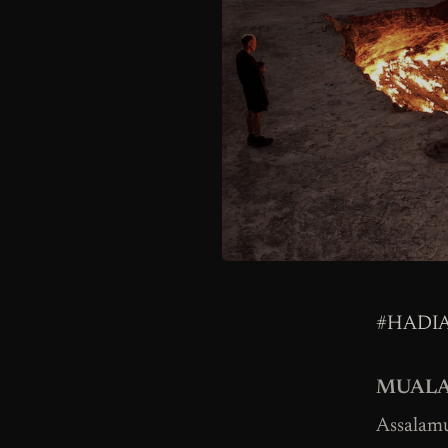
#HADI
MUAL
Assalamu