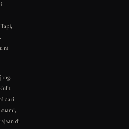
i
 Tapi,
.
u ni
ang.
Kulit
l dari
 suami,
rajaan di