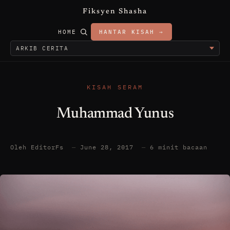
Fiksyen Shasha
HOME
HANTAR KISAH →
KISAH SERAM
Muhammad Yunus
Oleh EditorFs
—
June 28, 2017
—
6 minit bacaan