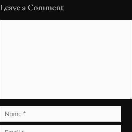
Leave a Comment
Comment
Name
Email