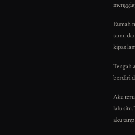
menggigi
Rumah ne
tamu dan
kipas la
Tengah a
berdiri 
Aku teru
lalu sit
aku tanp