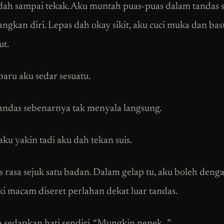
ah sampai tekak. Aku muntah puas-puas dalam tandas 
angkan diri. Lepas dah okay sikit, aku cuci muka dan ba
ut.
baru aku sedar sesuatu.
ndas sebenarnya tak menyala langsung.
ku yakin tadi aku dah tekan suis.
s rasa sejuk satu badan. Dalam gelap tu, aku boleh deng
ki macam diseret perlahan dekat luar tandas.
 sedapkan hati sendiri. “Mungkin nenek…”