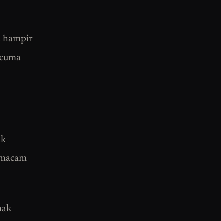
ia hampir
 cuma
ak
u macam
nak