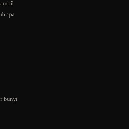
sambil
suh apa
ar bunyi