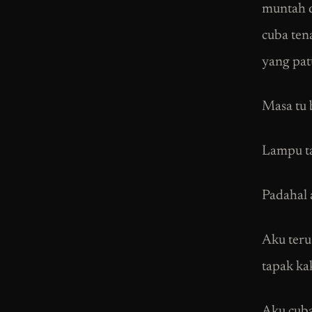
muntah d
cuba ten
yang pat
Masa tu 
Lampu ta
Padahal a
Aku teru
tapak ka
Aku cuba