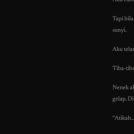
Tapi bila
sunyi.
Aku telan
Tiba-tiba
Nenek ak
gelap. Di
“Atikah…