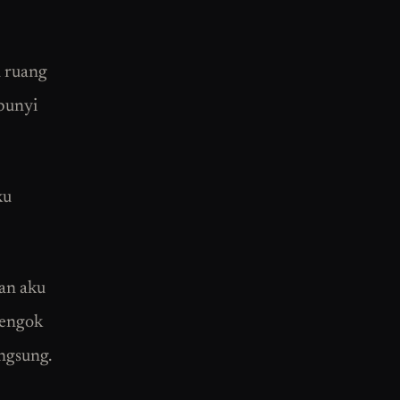
u ruang
bunyi
ku
kan aku
tengok
angsung.