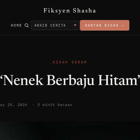
Fiksyen Shasha
HOME
HANTAR KISAH →
KISAH SERAM
“Nenek Berbaju Hitam
May 25, 2026
—
3 minit bacaan