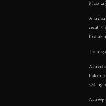
Masa tu 
Ada dua 
cecah si
bentuk t
Jantung 
Aku cub
bukan-bu
sedang 
Aku cepa