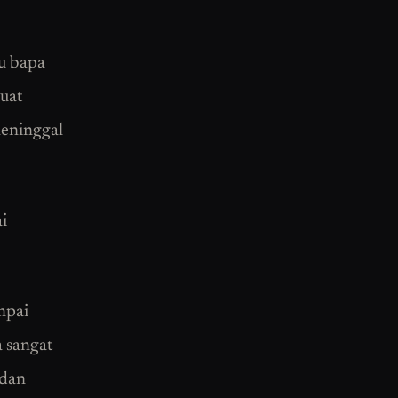
bu bapa
buat
meninggal
i
mpai
a sangat
adan