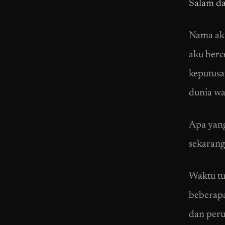
Salam da
Nama aku
aku berc
keputusa
dunia wa
Apa yang
sekarang
Waktu tu
beberapa
dan peru