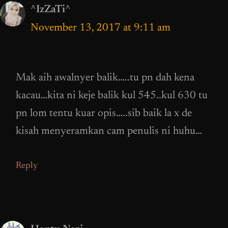
^IzZaTi^
November 13, 2017 at 9:11 am
Mak aih awalnyer balik…..tu pn dah kena
kacau…kita ni keje balik kul 545..kul 630 tu
pn lom tentu kuar opis…..sib baik la x de
kisah menyeramkan cam penulis ni huhu…
Reply