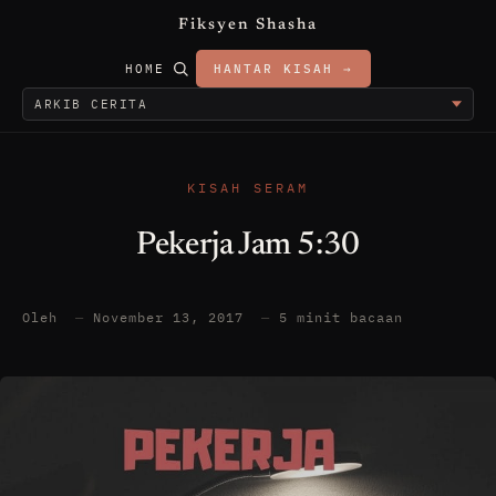
Fiksyen Shasha
HOME
HANTAR KISAH →
KISAH SERAM
Pekerja Jam 5:30
Oleh
—
November 13, 2017
—
5 minit bacaan