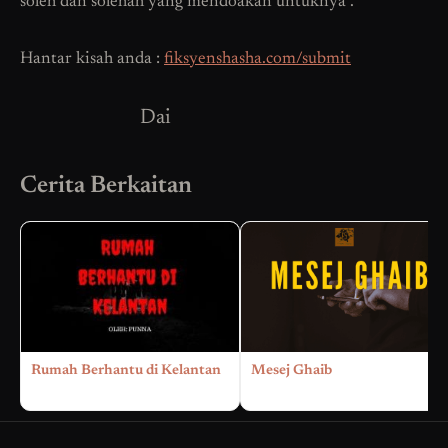
soleh dan solehah yang mendoakan untuknya”.
Hantar kisah anda :
fiksyenshasha.com/submit
Dai
Cerita Berkaitan
Rumah Berhantu di Kelantan
Mesej Ghaib