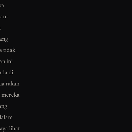
ya
kan-
a
yang
a tidak
an ini
ada di
ua rakan
t mereka
ang
 dalam
ya lihat