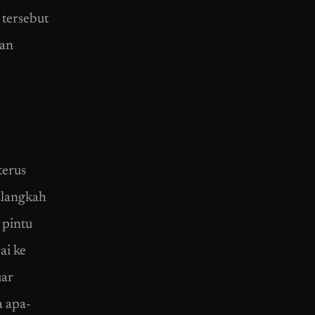
 tersebut
dan
terus
alangkah
 pintu
ai ke
uar
a apa-