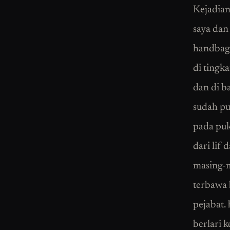
Kejadian
saya dan
handbag 
di tingk
dan di b
sudah pu
pada puk
dari lif
masing-m
terbawa 
pejabat.
berlari k