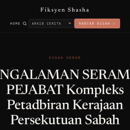
Fiksyen Shasha
HOME
HANTAR KISAH →
KISAH SERAM
ENGALAMAN SERAM 
PEJABAT Kompleks
Petadbiran Kerajaan
Persekutuan Sabah