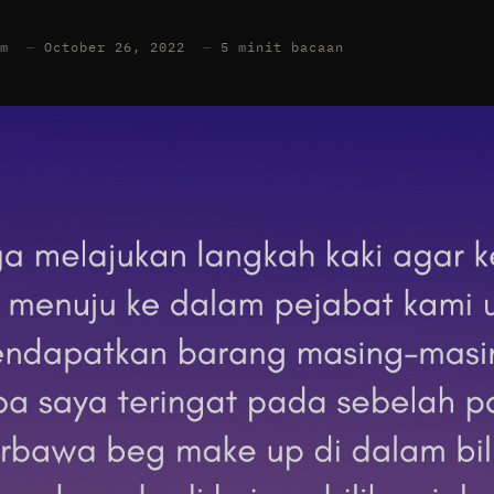
am
—
October 26, 2022
—
5 minit bacaan