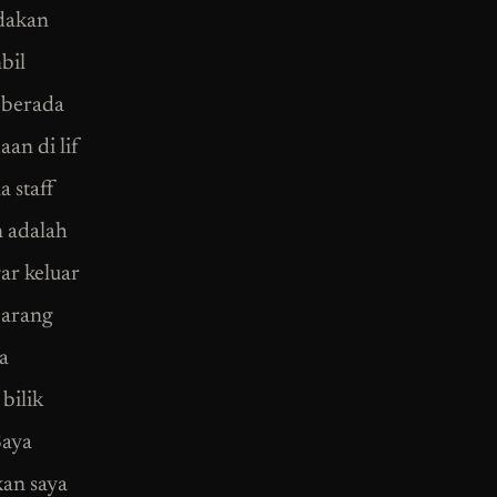
adakan
bil
 berada
an di lif
 staff
n adalah
ar keluar
barang
a
bilik
Saya
kan saya