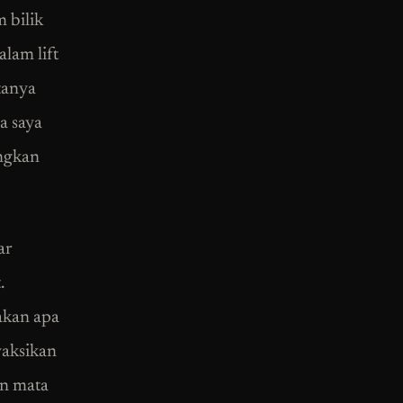
 bilik
lam lift
tanya
ba saya
angkan
ar
.
akan apa
yaksikan
an mata