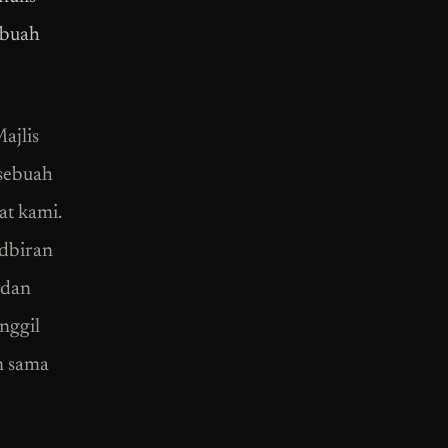
ebuah
ajlis
sebuah
at kami.
adbiran
 dan
nggil
n sama