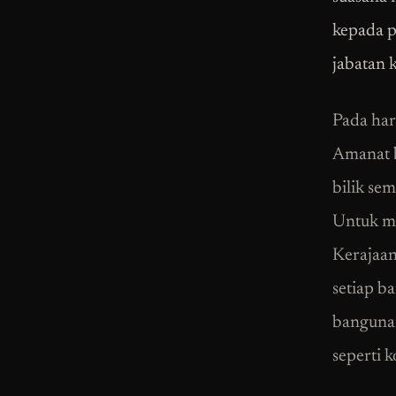
kepada p
jabatan 
Pada har
Amanat 
bilik se
Untuk ma
Kerajaan
setiap b
bangunan
seperti 