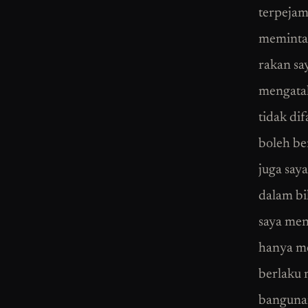
terpejam
meminta 
rakan sa
mengata
tidak dif
boleh be
juga say
dalam bi
saya men
hanya me
berlaku 
bangunan