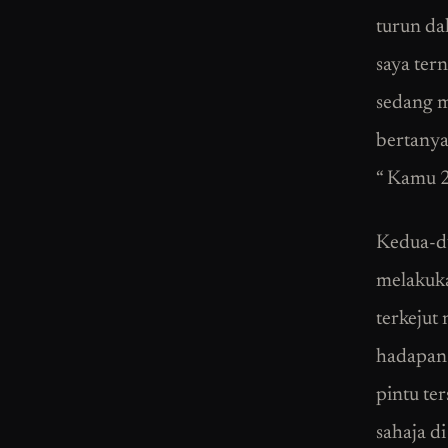
turun da
saya ter
sedang me
bertanya
“ Kamu 2
Kedua-du
melakuka
terkejut 
hadapan 
pintu ter
sahaja d