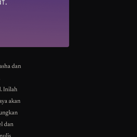
asha dan
a
 Inilah
aya akan
ungkan
el dan
nulis