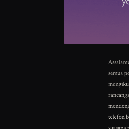
Assalamu
semua pe
mengiku
rancanga
mendeng
telefon 
suasana 