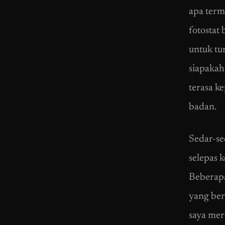
apa term
fotostat
untuk tu
siapakah 
terasa k
badan.
Sedar-se
selepas 
Beberapa
yang ber
saya mer