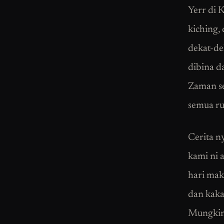
Yerr di 
kiching,
dekat-de
dibina d
Zaman se
semua ru
Cerita n
kami ni 
hari mak
dan kaka
Mungkin 