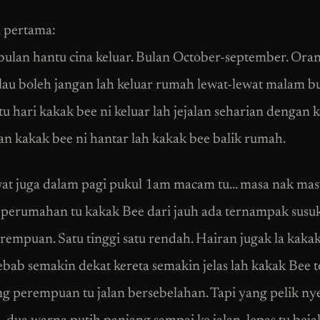
 pertama:
bulan hantu cina keluar. Bulan October-september. Oran
lau boleh jangan lah keluar rumah lewat-lewat malam bu
tu hari kakak bee ni keluar lah jejalan seharian dengan 
an kakak bee ni hantar lah kakak bee balik rumah.
at juga dalam pagi pukul 1am macam tu… masa nak ma
perumahan tu kakak Bee dari jauh ada ternampak susu
rempuan. Satu tinggi satu rendah. Hairan jugak la kaka
ebab semakin dekat kereta semakin jelas lah kakak Bee 
g perempuan tu jalan bersebelahan. Tapi yang pelik nye