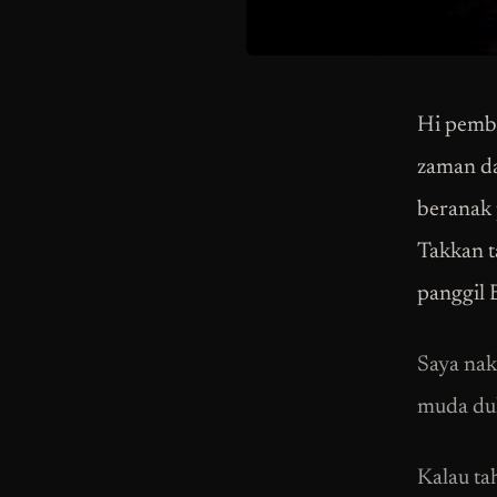
Hi pemba
zaman da
beranak 
Takkan t
panggil 
Saya nak
muda dul
Kalau ta