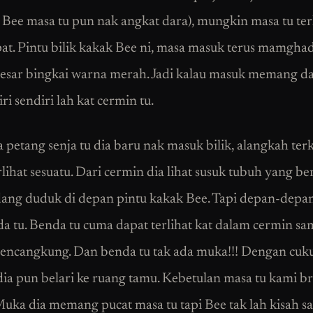
h Bee masa tu pun nak angkat dara), mungkin masa tu te
pat. Pintu bilik kakak Bee ni, masa masuk terus mamgha
esar bingkai warna merah. Jadi kalau masuk memang d
ri sendiri lah kat cermin tu.
 petang senja tu dia baru nak masuk bilik, alangkah terk
rlihat sesuatu. Dari cermin dia lihat susuk tubuh yang b
dang duduk di depan pintu kakak Bee. Tapi depan-depa
a tu. Benda tu cuma dapat terlihat kat dalam cermin sa
ncangkung. Dan benda tu tak ada muka!!! Dengan cuk
 dia pun belari ke ruang tamu. Kebetulan masa tu kami b
uka dia memang pucat masa tu tapi Bee tak lah kisah s