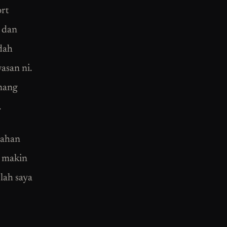
ort
a dan
dah
asan ni.
mang
.
mahan
g makin
lah saya