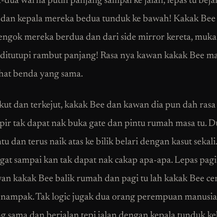
-dua warna putih panjang sampai ke jalan, lepas tu beja
 dan kepala mereka bedua tunduk ke bawah! Kakak Bee 
ngok mereka berdua dan dari side mirror kereta, muka
 ditutupi rambut panjang! Rasa nya kawan kakak Bee ma
ihat benda yang sama.
kut dan terkejut, kakak Bee dan kawan dia pun dah ras
ir tak dapat nak buka gate dan pintu rumah masa tu. 
tu dan terus naik atas ke bilik belari dengan kasut sekal
ngat sampai kan tak dapat nak cakap apa-apa. Lepas pag
an kakak Bee balik rumah dan pagi tu lah kakak Bee cer
 nampak. Tak logic jugak dua orang perempuan manusia
g sama dan berjalan tepi jalan dengan kepala tunduk 