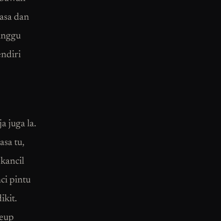
asa dan
minggu
endiri
 juga la.
sa tu,
kancil
ci pintu
ikit.
keup