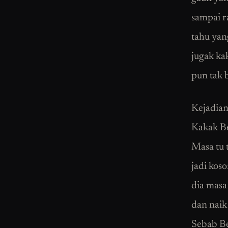
sampai 
tahu yan
jugak ka
pun tak 
Kejadian
Kakak Be
Masa tu 
jadi kos
dia masa
dan naik 
Sebab Be