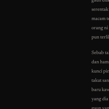
gaun dua
serentak
macam te
orang ni
pun terl
Sebab ta
dan hamp
kunci pin
takut sa
baru kaw
yang dia
gaun yan