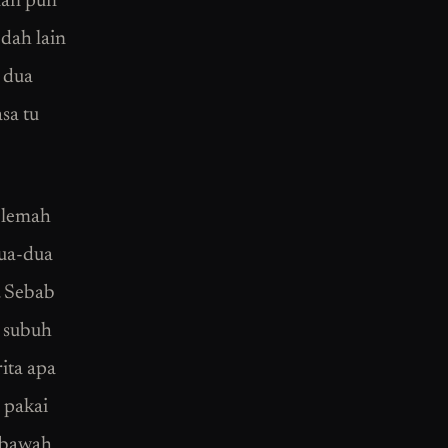
lan pun
dah lain
 dua
sa tu
a lemah
Dua-dua
i. Sebab
i subuh
ita apa
 pakai
kebawah