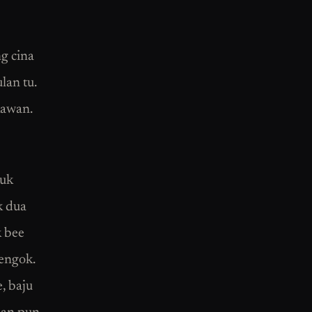
g cina
lan tu.
kawan.
suk
k dua
k bee
tengok.
, baju