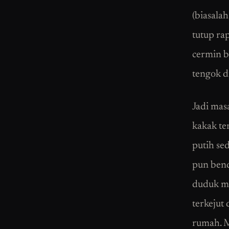
(biasala
tutup ra
cermin b
tengok di
Jadi masa
kakak te
putih se
pun bend
duduk me
terkejut
rumah. M