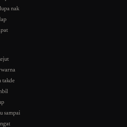
rlupa nak
dap
apat
ejut
erwarna
n takde
mbil
up
ru sampai
angat