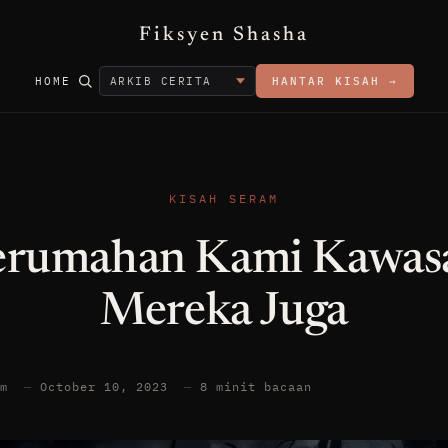
Fiksyen Shasha
HOME
HANTAR KISAH →
KISAH SERAM
erumahan Kami Kawas
Mereka Juga
am
—
October 10, 2023
—
8 minit bacaan