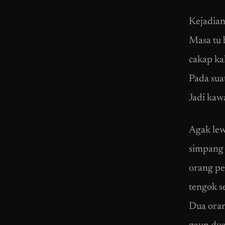
Kejadian
Masa tu 
cakap ka
Pada sua
Jadi kaw
Agak lew
simpang 
orang pe
tengok s
Dua oran