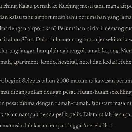
Kuching. Kalau pernah ke Kuching mesti tahu mana airp
 dan kalau tahu airport mesti tahu perumahan yang lam
kat dengan airport kan? Perumahan ni dari memang su
ari tahun 80an. Dulu-dulu memang hutan jer sekitar kaw
karang jangan haraplah nak tengok tanah kosong. Me
mah, apartment, kondo, hospital, hotel dan kedai! Hehe
ya begini. Selepas tahun 2000 macam tu kawasan peru
amat dibangunkan dengan pesat. Hutan-hutan sekelilin
in pesat dibina dengan rumah-rumah. Jadi start masa ni 
k selalu nampak benda pelik-pelik. Tak tahu lah kenapa.
manusia dah kacau tempat tinggal ‘mereka’ kot.