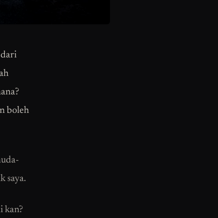
dari
dah
mana?
an boleh
muda-
k saya.
i kan?