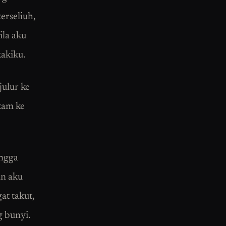
terseliuh,
ila aku
akiku.
ulur ke
tam ke
ingga
an aku
t takut,
g bunyi.