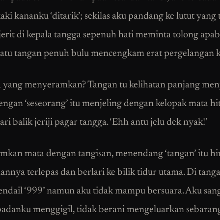
aki kananku ‘ditarik’; sekilas aku pandang ke lutut yang 
erit di kepala tangga sepenuh hati meminta tolong apab
satu tangan penuh bulu mencengkam erat pergelangan k
 yang menyeramkan? Tangan tu kelihatan panjang menj
ngan ‘seseorang’ itu menjeling dengan kelopak mata hi
ri balik jeriji pagar tangga. ‘Ehh antu jelu dek nyak!’
mkan mata dengan tangisan, menendang ‘tangan’ itu h
nnya terlepas dan berlari ke bilik tidur utama. Di tang
ndail ‘999’ namun aku tidak mampu bersuara. Aku sanga
badanku menggigil, tidak berani mengeluarkan sebaran