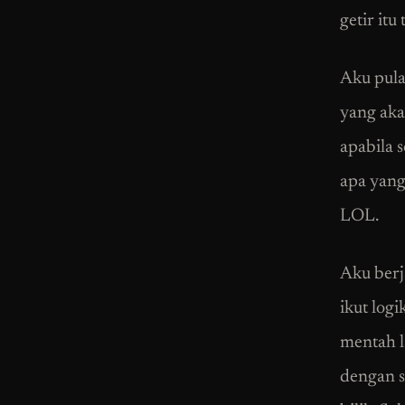
getir itu
Aku pula
yang aka
apabila 
apa yang
LOL.
Aku berja
ikut logi
mentah l
dengan s