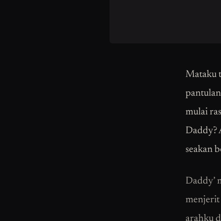
Mataku t
pantulan
mulai ra
Daddy? A
seakan b
Daddy’ m
menjerit
arahku d