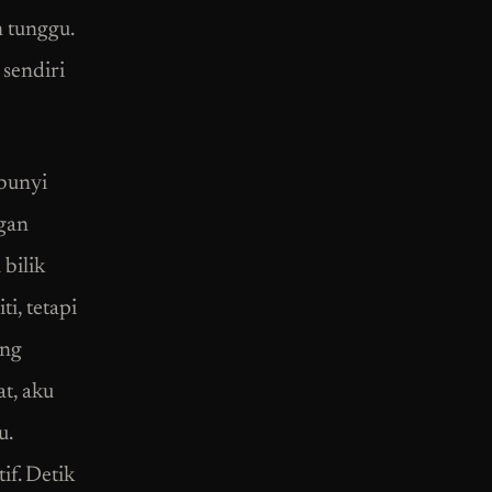
n tunggu.
 sendiri
 bunyi
gan
bilik
i, tetapi
ang
t, aku
u.
if. Detik