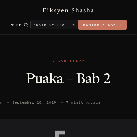
Fiksyen Shasha
HOME
HANTAR KISAH →
KISAH SERAM
Puaka – Bab 2
am
—
September 20, 2019
—
7 minit bacaan