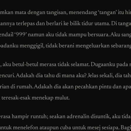
mkan mata dengan tangisan, menendang ‘tangan’ itu h
nnya terlepas dan berlari ke bilik tidur utama. Di tang
ndail ‘999’ namun aku tidak mampu bersuara. Aku sanga
badanku menggigil, tidak berani mengeluarkan sebaran
, aku betul-betul merasa tidak selamat. Dugaanku pada
ncuri. Adakah dia tahu di mana aku? Jelas sekali, dia ta
rian di rumah. Adakah dia akan pecahkan pintu dan ap
 teresak-esak menekap mulut.
erasa hampir runtuh; seakan adrenalin disuntik, aku tid
untuk menelefon ataupun cuba untuk mesej sesiapa. Bag