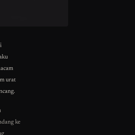
i
aku
macam
am urat
ncang.
u
andang ke
ng