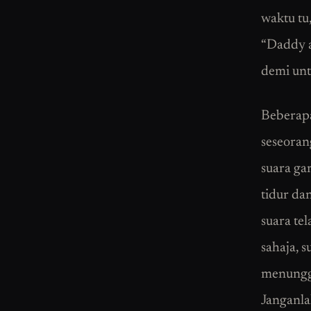
waktu tu
“Daddy a
demi unt
Beberapa
seseora
suara ga
tidur da
suara te
sahaja, 
menunggu
Janganlah