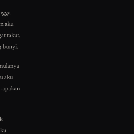
ingga
an aku
t takut,
g bunyi.
 mulanya
hu aku
a-apakan
ak
iku