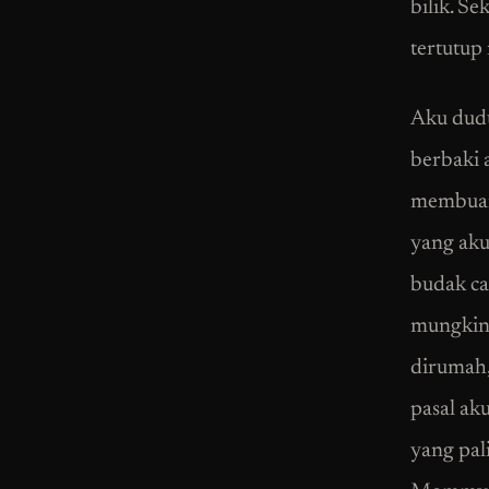
bilik. S
tertutup
Aku dud
berbaki 
membuang
yang aku 
budak ca
mungkin 
dirumah, 
pasal aku
yang pal