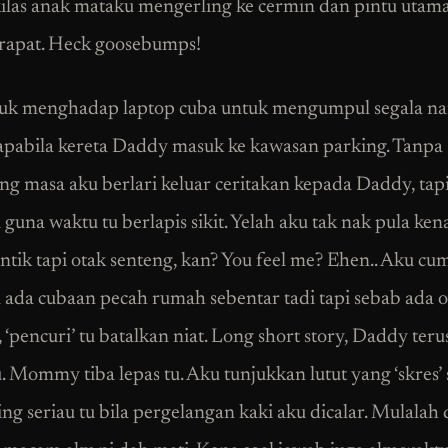
ekilas anak mataku mengerling ke cermin dan pintu utam
 rapat. Heck goosebumps!
uk menghadap laptop cuba untuk mengumpul segala na
apabila kereta Daddy masuk ke kawasan parking. Tanpa
 masa aku berlari keluar ceritakan kepada Daddy, tapi
guna waktu tu berlapis sikit. Yelah aku tak nak pula ken
ntik tapi otak senteng, kan? You feel me? Ehen.. Aku cu
ada cubaan pecah rumah sebentar tadi tapi sebab ada 
‘pencuri’ tu batalkan niat. Long short story, Daddy teru
. Mommy tiba lepas tu. Aku tunjukkan lutut yang ‘skres’ s
ing seriau tu bila pergelangan kaki aku dicalar. Mulalah