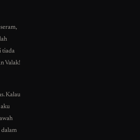
 seram,
lah
 tiada
n Valak!
as. Kalau
 aku
bawah
e dalam