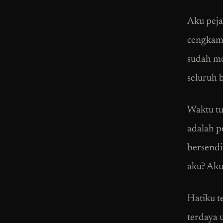
Aku peja
cengkama
sudah me
seluruh 
Waktu tu
adalah pe
bersendi
aku? Aku
Hatiku t
terdaya 