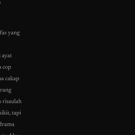
a
fas yang
 ayat
a cop
ma cakap
orang
s risaulah
ikit, tapi
 drama