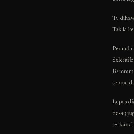
Tv dihaw
Tak la k
Pemuda t
Selesai 
Bammmm..
semua do
Lepas di
besaq ju
terkunci