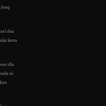
 luaq
hari dua
aulat kena
awan dia
muda ni
qkan