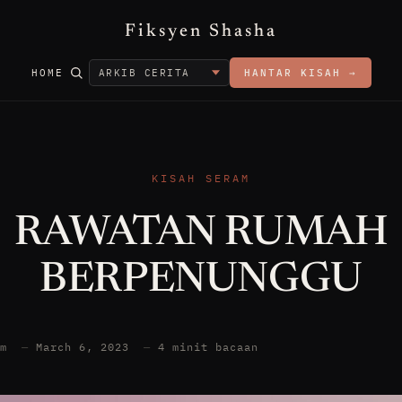
Fiksyen Shasha
HOME
HANTAR KISAH →
KISAH SERAM
RAWATAN RUMAH
BERPENUNGGU
am
—
March 6, 2023
—
4 minit bacaan