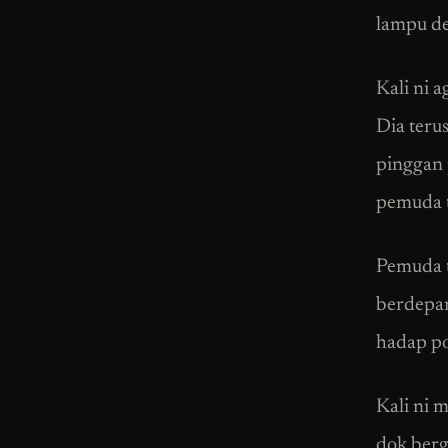
lampu de
Kali ni 
Dia terus
pinggan 
pemuda t
Pemuda t
berdepa
hadap p
Kali ni 
dok berg