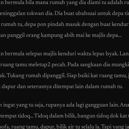
 bermula bila mana rumah yang dia diami tu adalah 
eninggalan tokwan dia. Dia buat ubahsuai untuk depa ti
ap rumah tu, depa pon pindah masuk dengan buat kendur
an panggil orang kampung abih mai ke majlis depa…
 bermula selepas majlis kenduri waktu lepas Isyak. Lan
ruang tamu meletup2 pecah. Pada sangkaan dia mungk
ak. Tukang rumah dipanggil. Siap baiki kat ruang tamu, 
t dapur dan seterusnya ditempat lain dalam rumah tu.
h ingat yang tu saja, rupanya ada lagi gangguan lain. An
tempat tidoq… Tidoq dalam bilik, bangun tidoq dok kat
 sofa, ruang tamu, dapur, bilik air tu selalu la. Tapi yang j