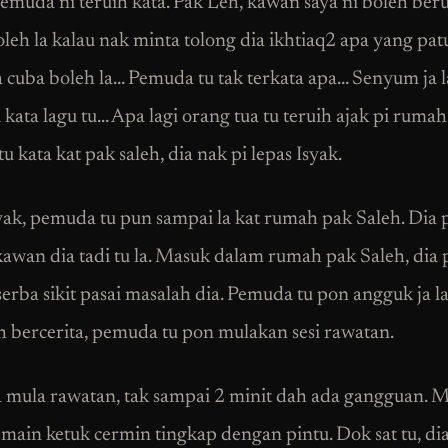
muda ni teruih kata. Pak Leh, kawan saya ni boleh ber
oleh la kalau nak minta tolong dia ikhtiaq2 apa yang pat
a cuba boleh la… Pemuda tu tak terkata apa… Senyum ja 
kata lagu tu… Apa lagi orang tua tu teruih ajak pi rumah 
 kata kat pak saleh, dia nak pi lepas Isyak.
yak, pemuda tu pun sampai la kat rumah pak Saleh. Dia 
awan dia tadi tu la. Masuk dalam rumah pak Saleh, dia
 serba sikit pasai masalah dia. Pemuda tu pon angguk ja l
h bercerita, pemuda tu pon mulakan sesi rawatan.
a mula rawatan, tak sampai 2 minit dah ada gangguan. M
 main ketuk cermin tingkap dengan pintu. Dok sat tu, di