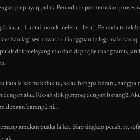
ngan paip ayaq pulak. Pemuda tu pon teruskan proses r
agak kasaq. Lantai mozek meletup-letup. Pemuda tu tak b
kan kan lagi sesi rawatan. Gangguan tu lagi main kasaq. 
pulak dok melayang mai dari dapoq ke ruang tamu, jatu
u.
u kata la kat makhluk tu, kalau hangpa berani, hangpa 
n dengan aku. Toksah dok gempaq dengan barang2. Ak
on dengan barang2 ni…
memang amukan puaka la kot. Siap tingkap pecah, tv, sof
erak….