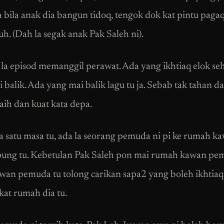
 bila anak dia bangun tidoq, tengok dok kat pintu pagaq
h. (Dah la segak anak Pak Saleh ni).
la episod memanggil perawat. Ada yang ikhtiaq elok se
i balik. Ada yang mai balik lagu tu ja. Sebab tak tahan d
aih dan kuat kata depa.
a satu masa tu, ada la seorang pemuda ni pi ke rumah k
ung tu. Kebetulan Pak Saleh pon mai rumah kawan pe
wan pemuda tu tolong carikan sapa2 yang boleh ikhtia
kat rumah dia tu.