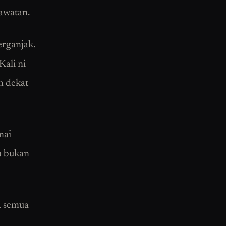
awatan.
erganjak.
Kali ni
h dekat
mai
u bukan
a semua