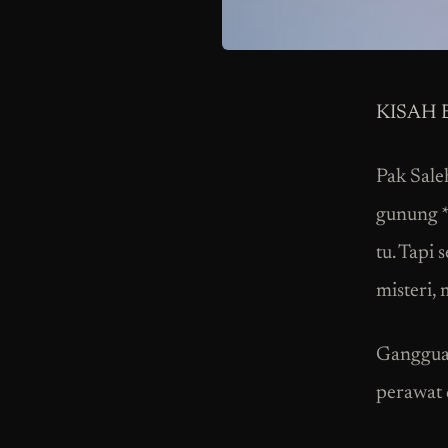
KISAH
Pak Sale
gunung *
tu. Tapi
misteri,
Gangguan
perawat 