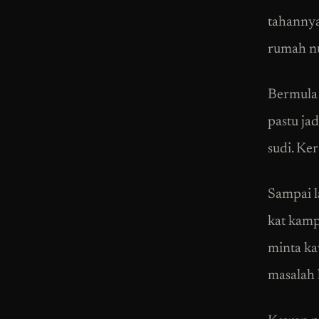
tahannya
rumah nu
Bermula 
pastu jad
sudi. Ker
Sampai l
kat kamp
minta ka
masalah 