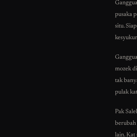
Gangguan
pusaka p
situ. Si
kesyukur
Gangguan
mozek di
tak bany
pulak ka
Pak Sale
berubah 
lain. Kat