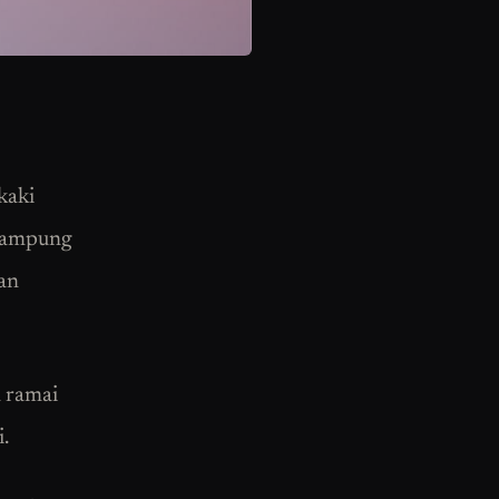
kaki
kampung
an
n ramai
.