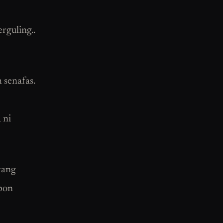
rguling..
 senafas.
 ni
yang
 pon