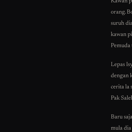
Kawan pe
orang. B
suruh di
kawan pi 
Pemuda tu
Lepas Is
dengan k
cerita la
Pak Sale
Baru saj
mula dia