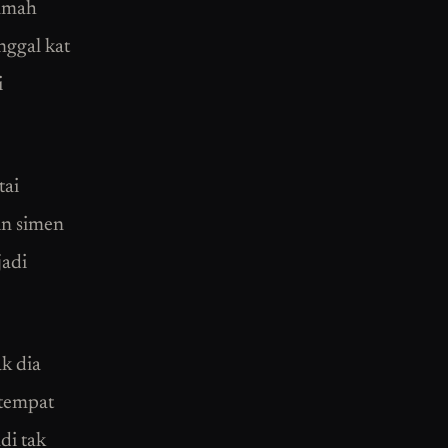
rumah
nggal kat
i
tai
in simen
jadi
ak dia
 tempat
adi tak