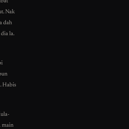
ubat
ut. Nak
la dah
dia la.
pi
 pun
a. Habis
ula-
a main