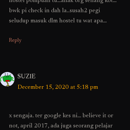
hostel pompuan tu…anak org senang kot…
bwk pi check in dah la..susah2 pegi
seludup masuk dlm hostel tu wat apa…
Reply
SUZIE
December 15, 2020 at 5:18 pm
x sengaja. ter google kes ni… believe it or
not, april 2017, ada juga seorang pelajar