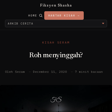
Fiksyen Shasha
HOME
HANTAR KISAH →
KISAH SERAM
Roh menyinggah?
Oleh Seram
—
December 11, 2020
—
7 minit bacaan