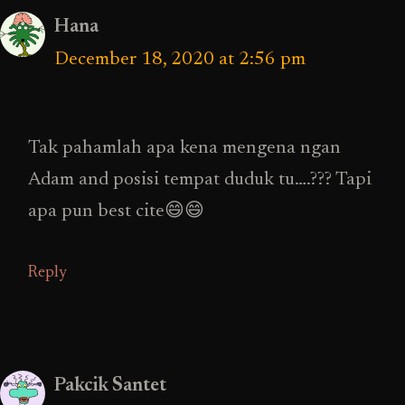
Hana
December 18, 2020 at 2:56 pm
Tak pahamlah apa kena mengena ngan
Adam and posisi tempat duduk tu….??? Tapi
apa pun best cite😄😄
Reply
Pakcik Santet