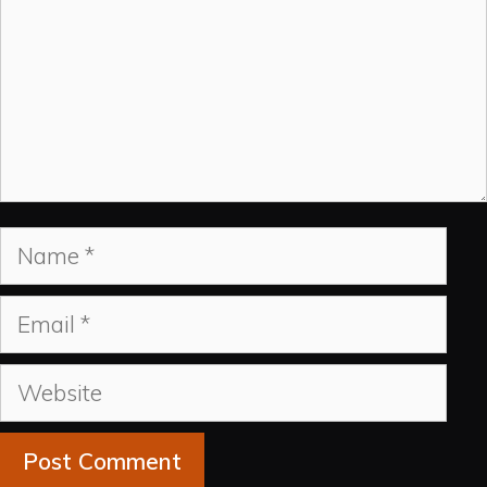
Name
Email
Website