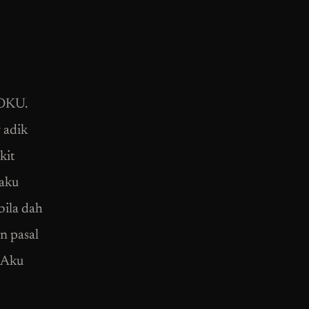
 OKU.
 adik
kit
laku
bila dah
n pasal
. Aku