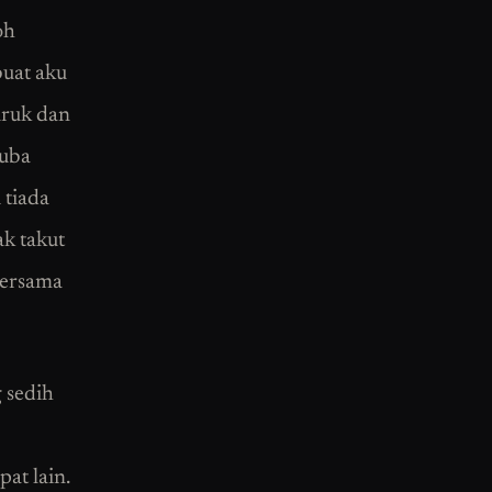
oh
buat aku
uruk dan
cuba
 tiada
ak takut
bersama
 sedih
at lain.