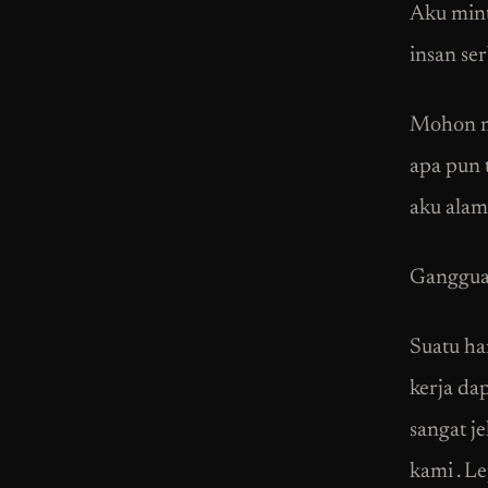
Aku mint
insan se
Mohon ma
apa pun 
aku alami
Gangguan
Suatu ha
kerja da
sangat j
kami . L