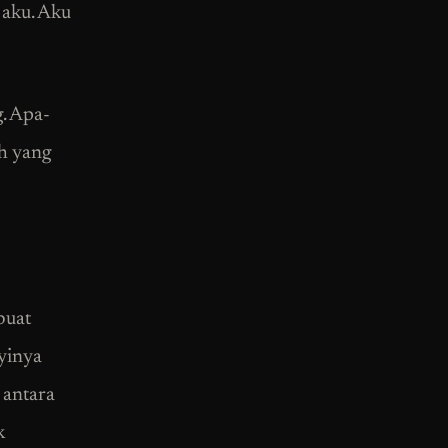
 aku. Aku
g. Apa-
h yang
buat
nyinya
 antara
k