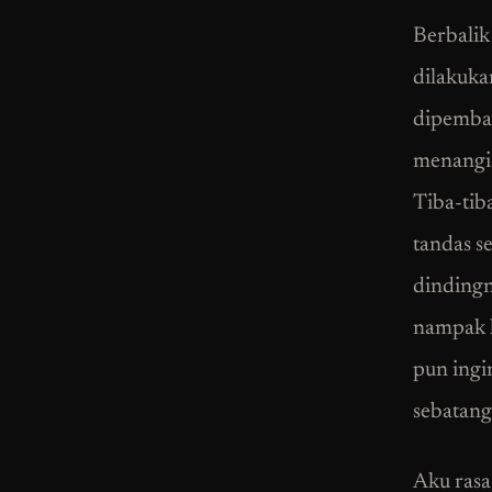
Berbalik
dilakuka
dipemba
menangis
Tiba-tiba
tandas s
dindingn
nampak h
pun ingi
sebatang
Aku rasa