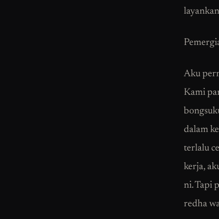
layankan
Pemergia
Aku pern
Kami pan
bongsuku
dalam ke
terlalu 
kerja, a
ni. Tapi
redha wa