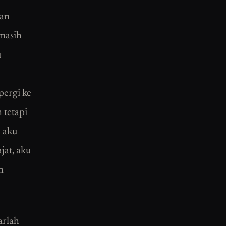
ian
masih
u
pergi ke
 tetapi
 aku
jat, aku
h
arlah