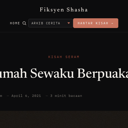
Fiksyen Shasha
HOME
HANTAR KISAH →
KISAH SERAM
mah Sewaku Berpuak
am
—
April 6, 2021
—
3 minit bacaan