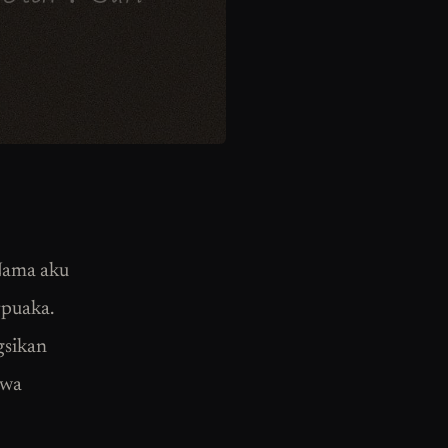
Nama aku
rpuaka.
gsikan
ewa