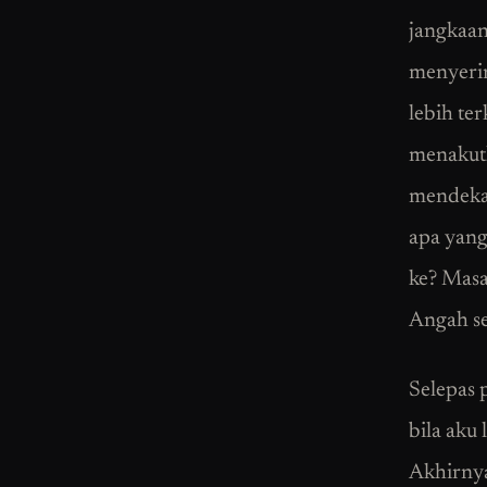
jangkaan
menyerin
lebih te
menakutk
mendekat
apa yang
ke? Masa
Angah se
Selepas 
bila aku
Akhirnya