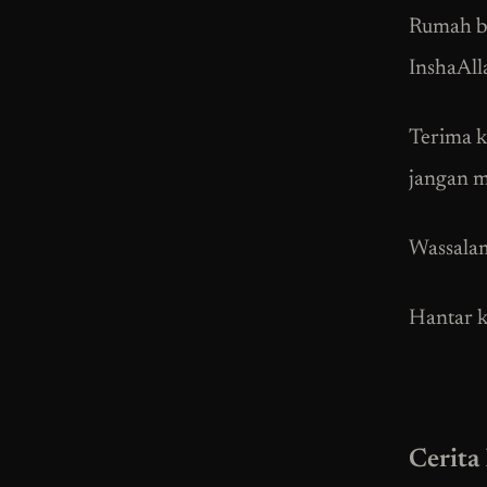
Rumah ba
InshaAll
Terima k
jangan m
Wassala
Hantar k
Cerita