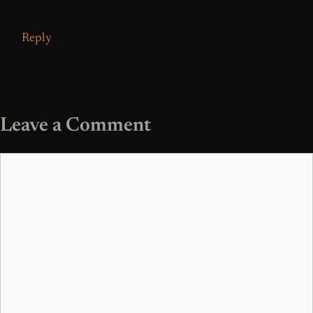
Reply
Leave a Comment
Comment