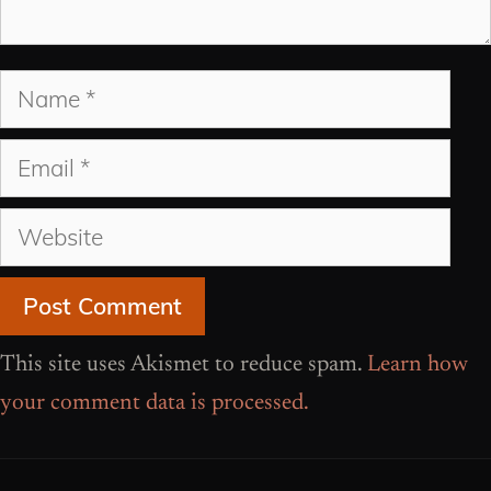
Name
Email
Website
This site uses Akismet to reduce spam.
Learn how
your comment data is processed.