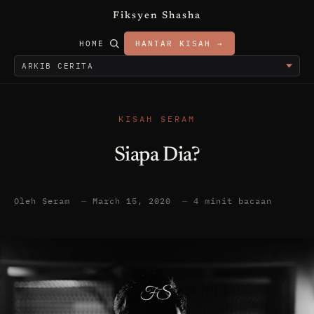
Fiksyen Shasha
HOME
HANTAR KISAH →
KISAH SERAM
Siapa Dia?
Oleh Seram
—
March 15, 2020
—
4 minit bacaan