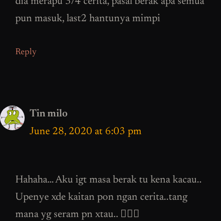
dia merapu 3/4 cerita, pasal berak apa semua
pun masuk, last2 hantunya mimpi
Reply
Tin milo
June 28, 2020 at 6:03 pm
Hahaha… Aku igt masa berak tu kena kacau..
Upenye xde kaitan pon ngan cerita..tang
mana yg seram pn xtau.. 🤦🏻‍♀️