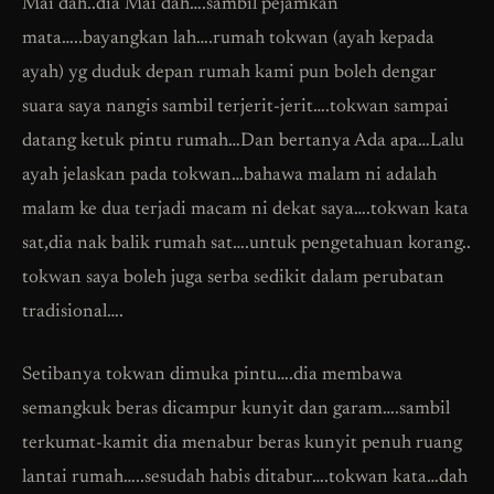
Mai dah..dia Mai dah….sambil pejamkan
mata…..bayangkan lah….rumah tokwan (ayah kepada
ayah) yg duduk depan rumah kami pun boleh dengar
suara saya nangis sambil terjerit-jerit….tokwan sampai
datang ketuk pintu rumah…Dan bertanya Ada apa…Lalu
ayah jelaskan pada tokwan…bahawa malam ni adalah
malam ke dua terjadi macam ni dekat saya….tokwan kata
sat,dia nak balik rumah sat….untuk pengetahuan korang..
tokwan saya boleh juga serba sedikit dalam perubatan
tradisional….
Setibanya tokwan dimuka pintu….dia membawa
semangkuk beras dicampur kunyit dan garam….sambil
terkumat-kamit dia menabur beras kunyit penuh ruang
lantai rumah…..sesudah habis ditabur….tokwan kata…dah