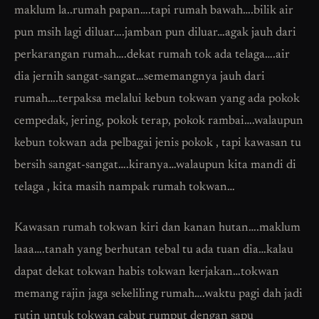
maklum la..rumah papan….tapi rumah bawah….bilik air
pun msih lagi diluar….jamban pun diluar…agak jauh dari
perkarangan rumah….dekat rumah tok ada telaga….air
dia jernih sangat-sangat…sememangnya jauh dari
rumah….terpaksa melalui kebun tokwan yang ada pokok
cempedak, jering, pokok terap, pokok rambai….walaupun
kebun tokwan ada pelbagai jenis pokok , tapi kawasan tu
bersih sangat-sangat….kiranya…walaupun kita mandi di
telaga , kita masih nampak rumah tokwan…
Kawasan rumah tokwan kiri dan kanan hutan….maklum
laaa….tanah yang berhutan tebal tu ada tuan dia…kalau
dapat dekat tokwan habis tokwan kerjakan…tokwan
memang rajin jaga sekeliling rumah….waktu pagi dah jadi
rutin untuk tokwan cabut rumput dengan sapu