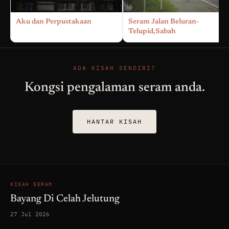
Aku dan Perpustakaan
Seram Jalan Beluran-
Telupid,Sabah
ADA KISAH SENDIRI?
Kongsi pengalaman seram anda.
HANTAR KISAH
KISAH SERAM
Bayang Di Celah Jelutung
27 Jul 2026