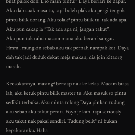
buat pulok doh! Dio main pintu!” Daya berlari ke dapur.
Aku dah cuak masa tu, tapi boleh plak aku pergi tengok
pintu bilik dorang. Aku tolak² pintu bilik tu, tak ada apa.
Aku pun cakap la “Tak ada apa ni, jangan takut”.
Aku pun tak tahu macam mana aku berani sangat.
Hmm.. mungkin sebab aku tak pernah nampak kot. Daya
dah tak jadi duduk dekat meja makan, dia join kitaorg
masak.
Keesokannya, masing² bersiap nak ke kelas. Macam biasa
lah, aku ketuk pintu bilik master tu. Aku masuk so pintu
sedikit terbuka. Aku minta tolong Daya pinkan tudung
aku sebab aku takut peniti. Poyo je kan, tapi seriously
aku takut nak pakai sendiri. Tudung belit² ni bukan
kepakaranku. Haha