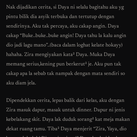
Nak dijadikan cerita, si Daya ni selalu bagitahu aku yg
pintu bilik dia asyik terbuka dan tertutup dengan
sendirinya. Aku tak percaya, aku cakap angin. Daya
cakap “Buke..buke..buke angin! Daya tahu la kalu angin
dio jadi lagu mano”..(baca dalam loghat kelate hokayy)
hahaha. Zira mengiyakan kata² Daya. Muka Daya
memang serius,kening pun berkerut² je. Aku pun tak
cakap apa la sebab tak nampak dengan mata sendiri so
aku diam jela.
Dipendekkan cerita, lepas balik dari kelas, aku dengan
Zira masuk dapur, masak untuk dinner. Dapur ni jenis
kebelakang skit. Daya lak duduk sorang² kat meja makan
dekat ruang tamu. Tiba² Daya menjerit “Zira, Yaya, dio