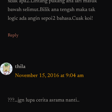
xdak apa2.Lintang pukang ana lari masuk
bawah selimut.Bilik ana tengah maka tak
logic ada angin sepoi2 bahasa.Cuak koi!
Reply
thila
November 15, 2016 at 9:04 am
???…jgn lupa cerita asrama nanti..