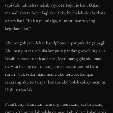
tapi tido tak selesa sebab asyik terkejut je kan. Dalam
mamai² sbb terkejut lagi dari tido, boleh lak aku berkata
dalam hati. “Kalau pukul tiga, ni mesti hantu yang
kejutkan aku!”
Aku tengok jam dekat handphone,tepat pukul tiga pagi!
Aku bangun terus buka lampu & pandang sekeliling aku.
Nasib la masa tu tak ada apa. Meremang gila aku masa
tu. Aku baring dan tenangkan perasaan sambil baca
surah². Tak sedar masa mana aku tertido. Sampai
sekarang aku tertanya² kenapa aku boleh cakap mcm tu.
Hish..seriau lak..
Pasal bunyi-bunyian mcm org menukang kat belakang
rumah, tu mmg dah selalu dengar. Lebih² lagi kalau lepas