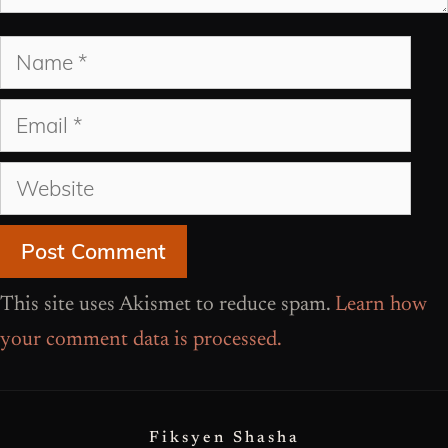
Name
Email
Website
This site uses Akismet to reduce spam.
Learn how
your comment data is processed.
Fiksyen Shasha