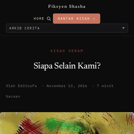
Fiksyen Shasha
HOME
HANTAR KISAH →
KISAH SERAM
Siapa Selain Kami?
Oleh EditorFs
—
November 13, 2016
—
7 minit
bacaan