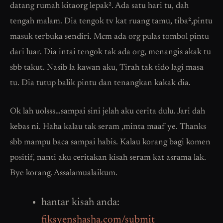
datang rumah kitaorg lepak². Ada satu hari tu, dah
tengah malam. Dia tengok tv kat ruang tamu, tiba²,pintu
masuk terbuka sendiri. Mcm ada org pulas tombol pintu
dari luar. Dia intai tengok tak ada org, menangis akak tu
sbb takut. Nasib la kawan aku, Tirah tak tido lagi masa
tu. Dia tutup balik pintu dan tenangkan kakak dia.
Ok lah uolsss…sampai sini jelah aku cerita dulu. Jari dah
kebas ni. Haha kalau tak seram ,minta maaf ye. Thanks
sbb mampu baca sampai habis. Kalau korang bagi komen
positif, nanti aku ceritakan kisah seram kat asrama lak.
Bye korang. Assalamualaikum.
hantar kisah anda:
fiksyenshasha.com/submit