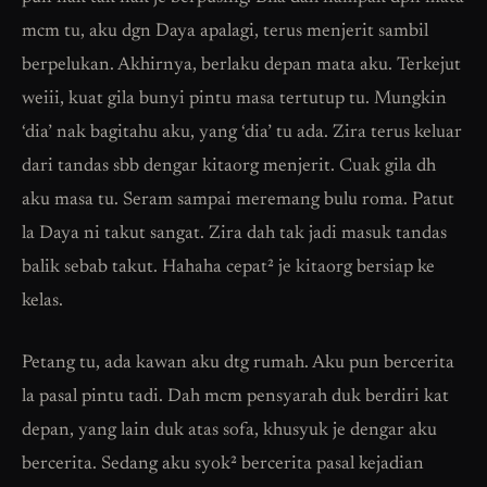
mcm tu, aku dgn Daya apalagi, terus menjerit sambil
berpelukan. Akhirnya, berlaku depan mata aku. Terkejut
weiii, kuat gila bunyi pintu masa tertutup tu. Mungkin
‘dia’ nak bagitahu aku, yang ‘dia’ tu ada. Zira terus keluar
dari tandas sbb dengar kitaorg menjerit. Cuak gila dh
aku masa tu. Seram sampai meremang bulu roma. Patut
la Daya ni takut sangat. Zira dah tak jadi masuk tandas
balik sebab takut. Hahaha cepat² je kitaorg bersiap ke
kelas.
Petang tu, ada kawan aku dtg rumah. Aku pun bercerita
la pasal pintu tadi. Dah mcm pensyarah duk berdiri kat
depan, yang lain duk atas sofa, khusyuk je dengar aku
bercerita. Sedang aku syok² bercerita pasal kejadian