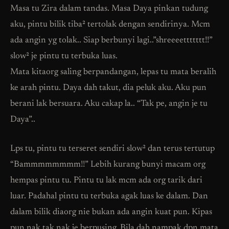
Masa tu Zira dalam tandas. Masa Daya pinkan tudung
aku, pintu bilik tiba² tertolak dengan sendirinya. Mcm
ada angin yg tolak.. Siap berbunyi lagi..”shreeeettttttt!!”
slow² je pintu tu terbuka luas.
Mata kitaorg saling berpandangan, lepas tu mata beralih
ke arah pintu. Daya dah takut, dia peluk aku. Aku pun
berani lak bersuara. Aku cakap la.. “Tak pe, angin je tu
Daya”..
Lps tu, pintu tu terseret sendiri slow² dan terus tertutup
“Bammmmmmmm!!” Lebih kurang bunyi macam org
hempas pintu tu. Pintu tu lak mcm ada org tarik dari
luar. Padahal pintu tu terbuka agak luas ke dalam. Dan
dalam bilik diaorg nie bukan ada angin kuat pun. Kipas
pun nak tak nak je berpusing. Bila dah nampak dpn mata