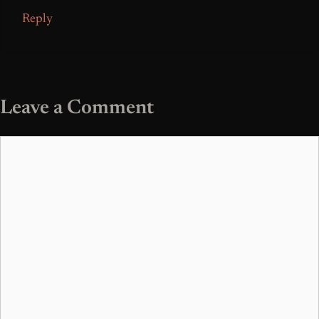
Reply
Leave a Comment
Comment