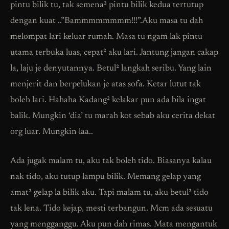
pintu bilik tu, tak semena² pintu bilik kedua tertutup
dengan kuat ..”Bammmmmmmm!!!”.Aku masa tu dah
melompat lari keluar rumah. Masa tu ngam lak pintu
utama terbuka luas, cepat² aku lari. Jantung jangan cakap
la, laju je denyutannya. Betul² langkah seribu. Yang lain
menjerit dan berpelukan je atas sofa. Ketar lutut tak
boleh lari. Hahaha Kadang² kelakar pun ada bila ingat
balik. Mungkin ‘dia’ tu marah kot sebab aku cerita dekat
org luar. Mungkin laa..
Ada jugak malam tu, aku tak boleh tido. Biasanya kalau
nak tido, aku tutup lampu bilik. Memang gelap yang
amat² gelap la bilik aku. Tapi malam tu, aku betul² tido
tak lena. Tido kejap, mesti terbangun. Mcm ada sesuatu
yang mengganggu. Aku pun dah rimas. Mata mengantuk