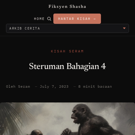
Fiksyen Shasha
HOME
HANTAR KISAH →
KISAH SERAM
Steruman Bahagian 4
Oleh Seram
—
July 7, 2023
—
8 minit bacaan