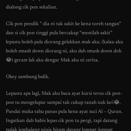
dialong cik pon sekalian.
Cik pon pendik ” dia ni tak sakit ke kena toreh tangan”
dan si cik pon tinggi pula bercakap “mestilah sakit”
lepastu boleh pula diorang gelakkan mak aku. (kalau aku
boleh smash down diorang ni, aku dah smash down doh
😂) geram lak aku dengar Mak aku ni cerita.
Okey sambung balik.
Lepastu apa lagi, Mak aku baca ayat kursi terus cik pon-
pon tu mengelupur sampai tak cukup tanah nak lari😂.
Pandai muka tahu panas pula kena ayat suci Al – Quran.
Ingatkan dah habis lepas cik pon tu pergi, tapi datang
pulak jembalang ninja hitam datang lompat-lompat