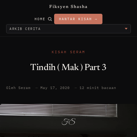
Fiksyen Shasha
HOME
HANTAR KISAH →
KISAH SERAM
Tindih ( Mak ) Part 3
Oleh Seram
—
May 17, 2020
—
12 minit bacaan