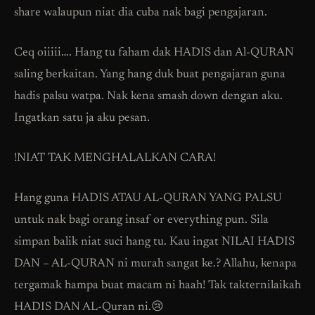
share walaupun niat dia cuba nak bagi pengajaran.
Ceq oiiiii…. Hang tu faham dak HADIS dan Al-QURAN
saling berkaitan. Yang hang duk buat pengajaran guna
hadis palsu watpa. Nak kena smash down dengan aku.
Ingatkan satu ja aku pesan.
!NIAT TAK MENGHALALKAN CARA!
Hang guna HADIS ATAU AL-QURAN YANG PALSU
untuk nak bagi orang insaf or everything pun. Sila
simpan balik niat suci hang tu. Kau ingat NILAI HADIS
DAN – AL-QURAN ni murah sangat ke.? Allahu, kenapa
tergamak hampa buat macam ni haah! Tak takternilaikah
HADIS DAN AL-Quran ni.😢