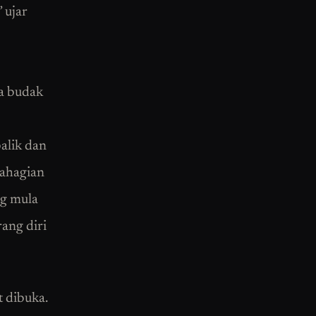
 ujar
a budak
balik dan
bahagian
ng mula
ang diri
 dibuka.