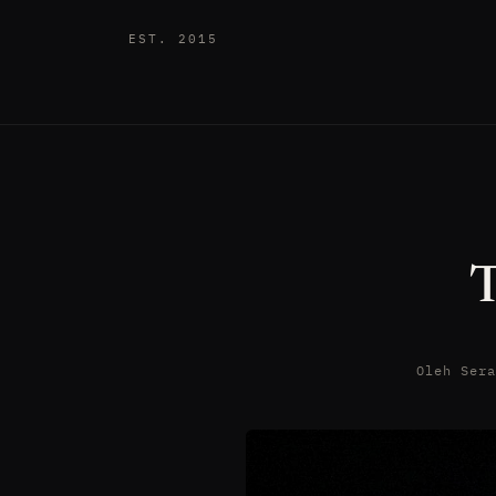
EST. 2015
T
Oleh Ser