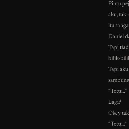
Pintu pe
aku, tak
itu sanga
Daniel d
Tapi tia
bilik-bil
Tapi aku
sambung 
“Tettt…”
Lagi?
Okey tak 
“Tettt…”