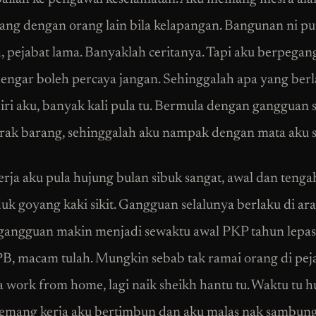
ng dengan orang lain bila kelapangan. Bangunan ni p
, pejabat lama. Banyaklah ceritanya. Tapi aku berpegan
dengar boleh percaya jangan. Sehinggalah apa yang ber
iri aku, banyak kali pula tu. Bermula dengan gangguan 
rak barang, sehinggalah aku nampak dengan mata aku s
erja aku pula hujung bulan sibuk sangat, awal dan tenga
uk goyang kaki sikit. Gangguan selalunya berlaku di ara
gangguan makin menjadi sewaktu awal PKP tahun lepas
B, macam tulah. Mungkin sebab tak ramai orang di peja
 work from home, lagi naik sheikh hantu tu. Waktu tu 
emang kerja aku bertimbun dan aku malas nak sambung