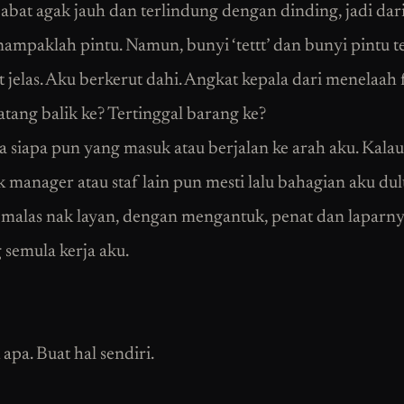
jabat agak jauh dan terlindung dengan dinding, jadi dar
 nampaklah pintu. Namun, bunyi ‘tettt’ dan bunyi pintu 
t jelas. Aku berkerut dahi. Angkat kepala dari menelaah f
atang balik ke? Tertinggal barang ke?
da siapa pun yang masuk atau berjalan ke arah aku. Kala
ik manager atau staf lain pun mesti lalu bahagian aku dulu
 malas nak layan, dengan mengantuk, penat dan laparny
semula kerja aku.
apa. Buat hal sendiri.