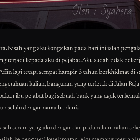
ra. Kisah yang aku kongsikan pada hari ini ialah penga
ng terjadi kepada aku di pejabat. Aku sudah tidak bekerj
ffin lagi tetapi sempat hampir 3 tahun berkhidmat di s
ngetahuan kalian, bangunan yang terletak di Jalan Raj
pakan ibu pejabat bagi sebuah bank yang agak terkemuk
un selalu dengar nama bank ni…
isah seram yang aku dengar daripada rakan-rakan seker
ailah ke pengawal keselamatan. Aku memang mesra ala