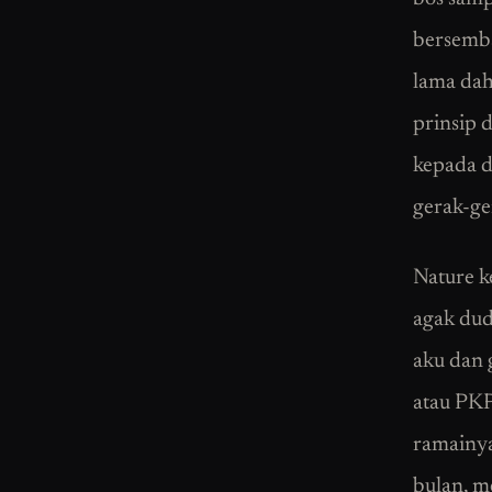
bersemba
lama dah
prinsip 
kepada d
gerak-ge
Nature k
agak dud
aku dan 
atau PKP
ramainya
bulan, m