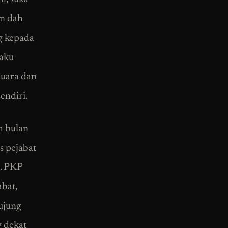
un dah
g kepada
laku
suara dan
endiri.
h bulan
s pejabat
. PKP
bat,
hujung
 dekat