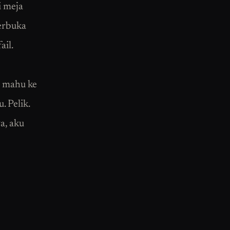
i meja
terbuka
ail.
u mahu ke
. Pelik.
a, aku