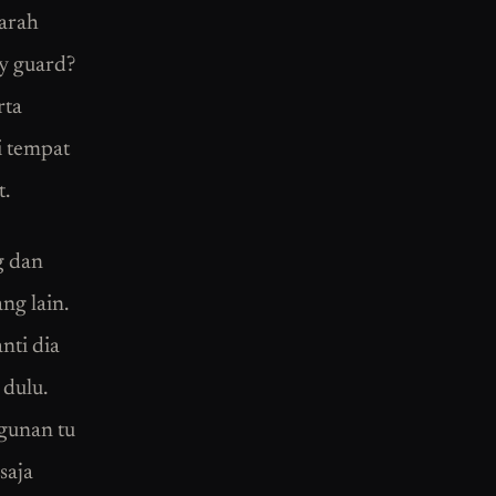
 arah
ty guard?
rta
i tempat
t.
g dan
ng lain.
nti dia
 dulu.
ngunan tu
saja