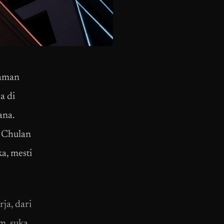
laman
a di
ana.
a Chulan
a, mesti
ja, dari
m, suka