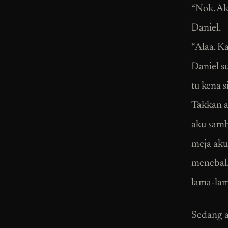
“Nok. Ak
Daniel.
“Alaa. Ka
Daniel s
tu kena s
Takkan a
aku samb
meja aku
menebal.
lama-lam
Sedang a