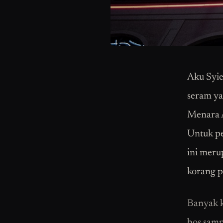
Aku Syie
seram ya
Menara A
Untuk pe
ini meru
korang p
Banyak k
bos samp