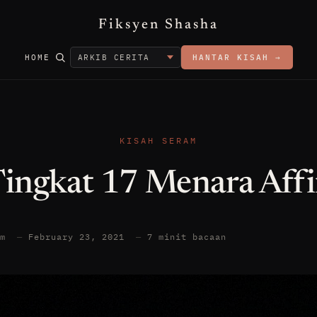
Fiksyen Shasha
HOME
HANTAR KISAH →
KISAH SERAM
ingkat 17 Menara Aff
am
—
February 23, 2021
—
7 minit bacaan