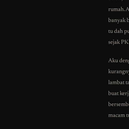
rumah. A
banyak b
tu dah pu
sejak PKP
Aku deng
kurangny
lambat t
buat kerj
bersemba
macam tu