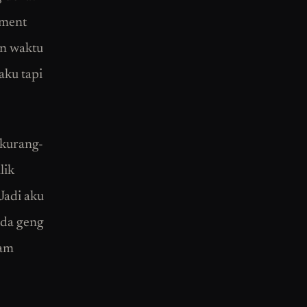
ement
un waktu
 aku tapi
ekurang-
lik
Jadi aku
ada geng
lam