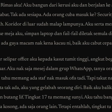
. Rimas aku! Aku bangun dari kerusi aku dan berjalan ke
jabat. Tak ada sesiapa. Ada orang cuba masuk ke? Securi
h. Koridor di luar sudah malap lampunya. Aku serta me
e meja aku, simpan laptop dan fail-fail diletak semula d
h ada gaya macam nak kena kacau ni, baik aku cabut cepa
 selipar office aku kepada kasut tumit tinggi, angkut be
luar. Aku nak saja mesej dalam grup WhatsApp, tanya ora
tahu memang ada staf nak masuk ofis tadi. Tapi takut na
a tak ada, aku yang gelabah seorang diri. Baik aku balik
n butang lif. Tingkat 17 tu memang sunyi. Aku tahu ba
kosong, ada saja orang lain. Tetapi entahlah, tingkat tu 