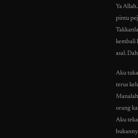
Ya Allah
pintu pe
Takkanla
kembali k
asal. Da
Aku tukar
terus ke
Manalah 
orang kat
Aku teka
bukannya 