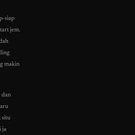
p-siap
tart jem.
 dah
aling
ang makin
t dan
baru
 situ
 ja