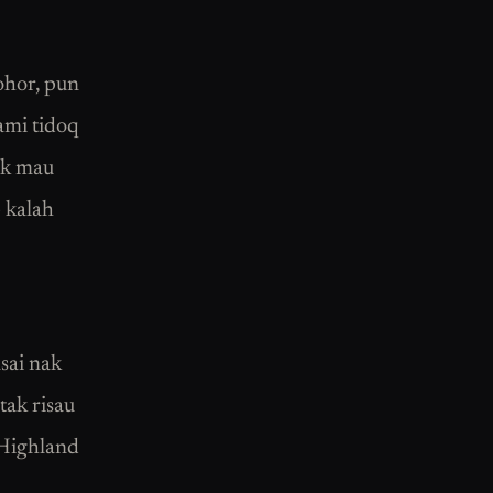
ohor, pun
ami tidoq
ak mau
 kalah
sai nak
tak risau
 Highland