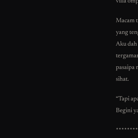
villa om
Macam tu
yang teng
Aku dah 
tergamam 
pasaipa m
sihat.
“Tapi ap
Begini ya
********