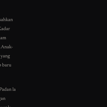
isahkan
Kadar
alam
. Anak-
i yang
p baru
 Padan la
gan