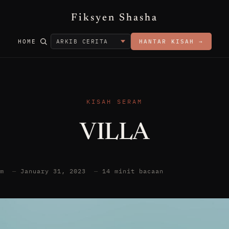
Fiksyen Shasha
HOME
HANTAR KISAH →
KISAH SERAM
VILLA
am
—
January 31, 2023
—
14 minit bacaan