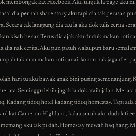
ok membongak kat Facebook. Aku tunjuk la page aku ni.
pasai dia pernah share story aku tapi dia tak perasan pu
. Secara tak langsung dia tau la aku dok tulis cerita ser
kan kisah benar. Terus dia ajak aku duduk makan roti ca
a dia nak cerita. Aku pun patuh walaupun baru semala
umpah tak mau makan roti canai, konon nak jaga diet pag
kolah hari tu aku bawak anak bini pusing semenanjung. 
merata. Seminggu lebih jugak la dok ataih jalan. Merata
oq. Kadang tidoq hotel kadang tidoq homestay. Tapi ada 
 ni kat Cameron Highland, kalau suruh aku duduk free
i memang aku tak pi dah. Homestay mewah baq hang. 