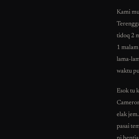
Kami mul
Terengga
tidoq 2 
1 malam 
lama-lam
waktu pu
Esok tu 
Cameron 
elak jem.
pasai te
ni henti