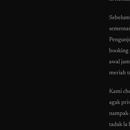
Sebelum c
sementar
Pengunju
booking t
awal jam
meriah t
Kami chec
agak pri
nampak d
tadak la