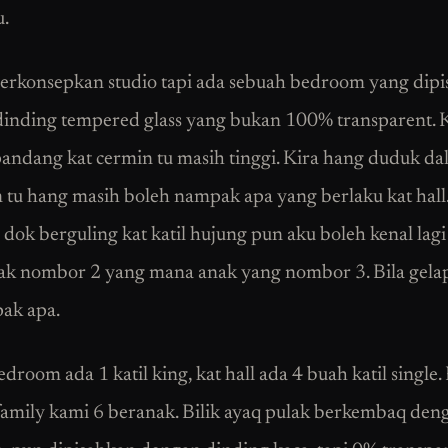
u.
 berkonsepkan studio tapi ada sebuah bedroom yang dip
inding tempered glass yang bukan 100% transparent. 
andang kat cermin tu masih tinggi. Kira hang duduk d
tu hang masih boleh nampak apa yang berlaku kat hall
 dok berguling kat katil hujung pun aku boleh kenal lag
k nombor 2 yang mana anak yang nombor 3. Bila gela
ak apa.
room ada 1 katil king, kat hall ada 4 buah katil single.
amily kami 6 beranak. Bilik ayaq pulak berkembaq den