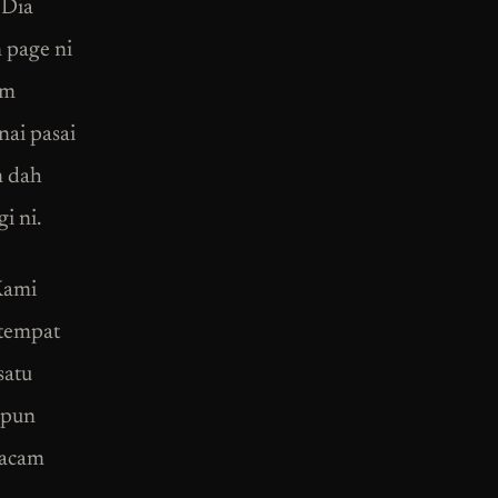
 Dia
n page ni
am
nai pasai
m dah
i ni.
Kami
 tempat
satu
 pun
Macam