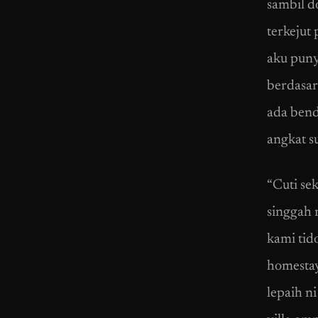
sambil d
terkejut 
aku punya
berdasar
ada bend
angkat s
“Cuti se
singgah 
kami tid
homestay
lepaih n