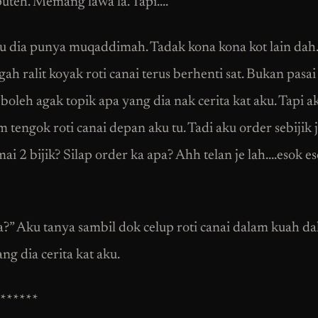
puteh. Memang lawa la. Tapi….”
 dia punya muqaddimah. Tadak kona kona kot lain dah
ah ralit koyak roti canai terus berhenti sat. Bukan pasai
boleh agak topik apa yang dia nak cerita kat aku. Tapi a
tengok roti canai depan aku tu. Tadi aku order sebijik j
ai 2 bijik? Silap order ka apa? Ahh telan je lah….esok es
a?” Aku tanya sambil dok celup roti canai dalam kuah dal
ng dia cerita kat aku.
******