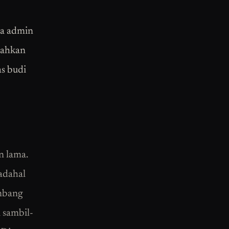
ga admin
dahkan
as budi
n lama.
adahal
embang
u sambil-