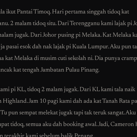
a ikut Pantai Timoq. Hari pertama singgah tidoq kat
nu. 2 malam tidoq situ. Dari Terengganu kami lajak pi J
malam jugak. Dari Johor pusing pi Melaka. Kat Melaka k
ja pasai esok dah nak lajak pi Kuala Lumpur. Aku pun t
a kat Melaka di musim cuti sekolah ni. Dia punya cramp
ncak kat tengah Jambatan Pulau Pinang.
kami pi KL, tidoq 2 malam jugak. Dari KL kami tala naik
Highland. Jam 10 pagi kami dah ada kat Tanah Rata pa
 Tu pun sempat melekat jugak tapi tak teruk sangat. Aku 
mpat tidoq, semua aku dah booking awal. Jadi, Cameron
an terakhir kami sebelum balik Penang.