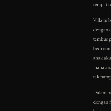
tempat t
Villa tu
dengan d
tembus p
bedroom 
anak aku
mana ana
tak namp
Dalam bed
dengan f