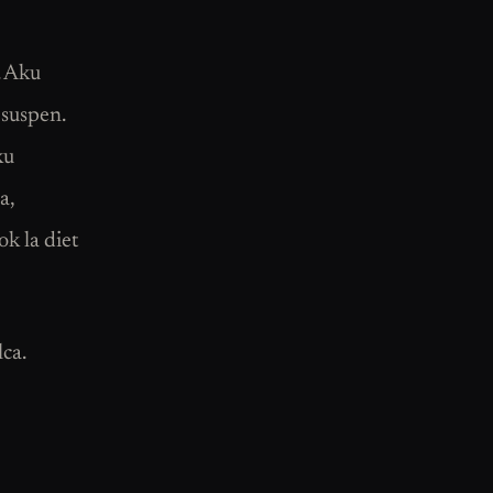
. Aku
 suspen.
ku
a,
ok la diet
ca.