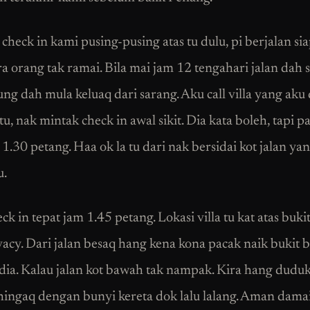
heck in kami pusing-pusing atas tu dulu, pi berjalan sia
a orang tak ramai. Bila mai jam 12 tengahari jalan dah s
ng dah mula keluaq dari sarang. Aku call villa yang aku
u, nak mintak check in awal sikit. Dia kata boleh, tapi p
 1.30 petang. Haa ok la tu dari nak bersidai kot jalan y
u.
k in tepat jam 1.45 petang. Lokasi villa tu kat atas buki
vacy. Dari jalan besaq hang kena kona pacak naik bukit 
ia. Kalau jalan kot bawah tak nampak. Kira hang duduk
 hingaq dengan bunyi kereta dok lalu lalang. Aman damai