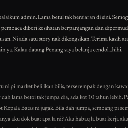
alaikum admin. Lama betul tak bersiaran di sini. Semo
 pembaca diberi kesihatan berpanjangan dan dipermu
usan. Ni ada satu story nak dikongsikan. Terima kasih at
in ya. Kalau datang Penang saya belanja cendol…hihi.
u ni pi market beli ikan bilis, terserempak dengan kawa
ah lama betoi tak jumpa dia, ada kot 10 tahun lebih. P
t Kepala Batas ni jugak. Bila dah jumpa, sembang pi s
tanya aku dok buat apa la ni? Aku habaq la buat kerja ak