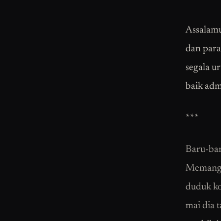
Assalamu
dan para
segala ur
baik adm
***
Baru-bar
Memang d
duduk ko
mai dia 